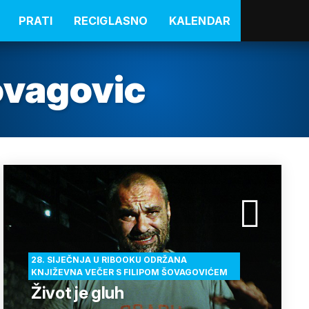
PRATI
RECIGLASNO
KALENDAR
ovagovic
28. SIJEČNJA U RIBOOKU ODRŽANA
KNJIŽEVNA VEČER S FILIPOM ŠOVAGOVIĆEM
Život je gluh