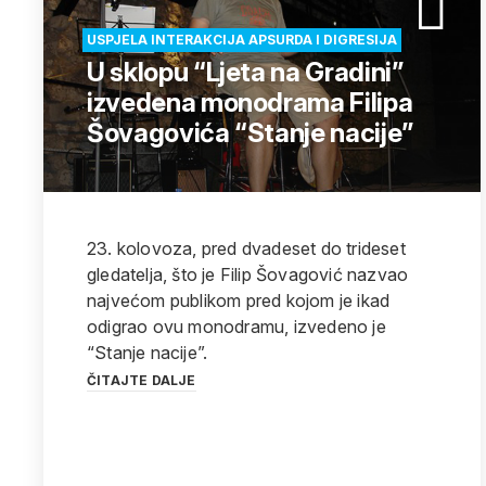
USPJELA INTERAKCIJA APSURDA I DIGRESIJA
U sklopu “Ljeta na Gradini”
izvedena monodrama Filipa
Šovagovića “Stanje nacije”
23. kolovoza, pred dvadeset do trideset
gledatelja, što je Filip Šovagović nazvao
najvećom publikom pred kojom je ikad
odigrao ovu monodramu, izvedeno je
“Stanje nacije”.
ČITAJTE DALJE