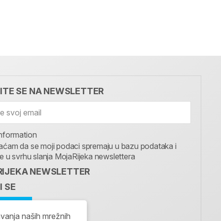
VITE SE NA NEWSLETTER
nformation
aćam da se moji podaci spremaju u bazu podataka i
te u svrhu slanja MojaRijeka newslettera
IJEKA NEWSLETTER
I SE
avanja naših mrežnih