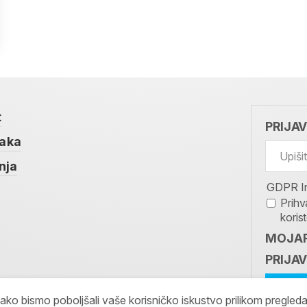
t
PRIJA
taka
nja
GDPR I
Prihv
koris
MOJAR
PRIJAV
kako bismo poboljšali vaše korisničko iskustvo prilikom pregled