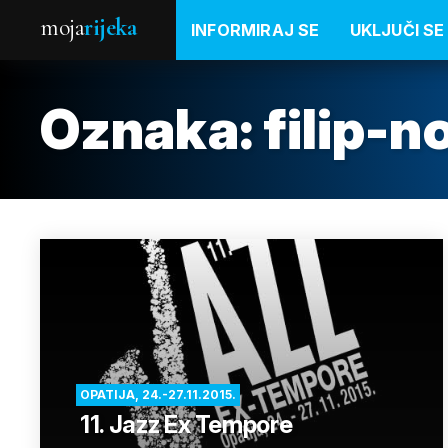
moja
rijeka
INFORMIRAJ SE
UKLJUČI SE
Oznaka:
filip-n
OPATIJA, 24.-27.11.2015.
11. Jazz Ex Tempore