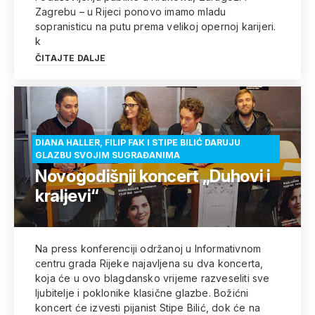
Zagrebu – u Rijeci ponovo imamo mladu
sopranisticu na putu prema velikoj opernoj karijeri.
k
ČITAJTE DALJE
DIANA HALLER, FILIP FAK I STIPE BILIĆ DARUJU
GLAZBU SVOJIM SUGRAĐANIMA
Novogodišnji koncert „Duhovi i
kraljevi“
Na press konferenciji održanoj u Informativnom
centru grada Rijeke najavljena su dva koncerta,
koja će u ovo blagdansko vrijeme razveseliti sve
ljubitelje i poklonike klasične glazbe. Božićni
koncert će izvesti pijanist Stipe Bilić, dok će na