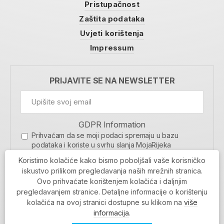
Pristupačnost
Zaštita podataka
Uvjeti korištenja
Impressum
PRIJAVITE SE NA NEWSLETTER
GDPR Information
Prihvaćam da se moji podaci spremaju u bazu
podataka i koriste u svrhu slanja MojaRijeka
newslettera
Koristimo kolačiće kako bismo poboljšali vaše korisničko
MOJARIJEKA NEWSLETTER
iskustvo prilikom pregledavanja naših mrežnih stranica.
Ovo prihvaćate korištenjem kolačića i daljnjim
PRIJAVI SE
pregledavanjem stranice. Detaljne informacije o korištenju
kolačića na ovoj stranici dostupne su klikom na
više
informacija
.