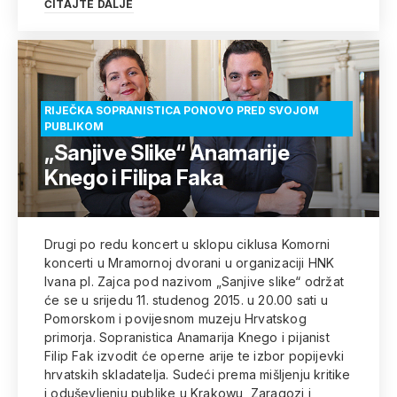
ČITAJTE DALJE
RIJEČKA SOPRANISTICA PONOVO PRED SVOJOM
PUBLIKOM
„Sanjive Slike“ Anamarije
Knego i Filipa Faka
Drugi po redu koncert u sklopu ciklusa Komorni
koncerti u Mramornoj dvorani u organizaciji HNK
Ivana pl. Zajca pod nazivom „Sanjive slike“ održat
će se u srijedu 11. studenog 2015. u 20.00 sati u
Pomorskom i povijesnom muzeju Hrvatskog
primorja. Sopranistica Anamarija Knego i pijanist
Filip Fak izvodit će operne arije te izbor popijevki
hrvatskih skladatelja. Sudeći prema mišljenju kritike
i oduševljenju publike u Krakowu, Zaragozi i