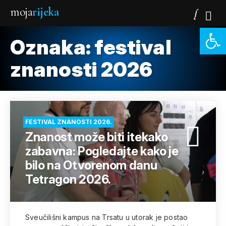
moja
rijeka
Open 
Oznaka:
festival
znanosti 2026
FESTIVAL ZNANOSTI 2026.
Znanost može biti itekako
zabavna: Pogledajte kako je
bilo na Otvorenom danu
Tetragon 2026.
Sveučilišni kampus na Trsatu u utorak je postao