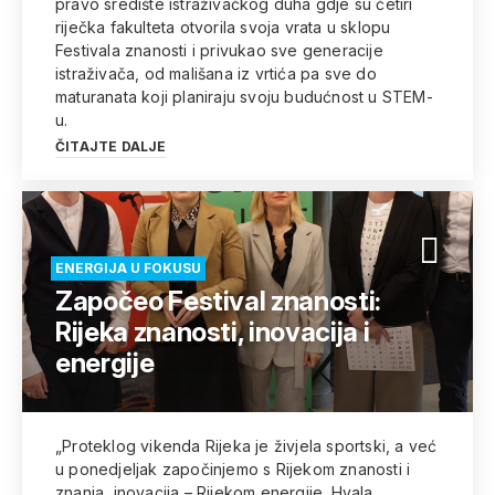
pravo središte istraživačkog duha gdje su četiri
riječka fakulteta otvorila svoja vrata u sklopu
Festivala znanosti i privukao sve generacije
istraživača, od mališana iz vrtića pa sve do
maturanata koji planiraju svoju budućnost u STEM-
u.
ČITAJTE DALJE
ENERGIJA U FOKUSU
Započeo Festival znanosti:
Rijeka znanosti, inovacija i
energije
„Proteklog vikenda Rijeka je živjela sportski, a već
u ponedjeljak započinjemo s Rijekom znanosti i
znanja, inovacija – Rijekom energije. Hvala