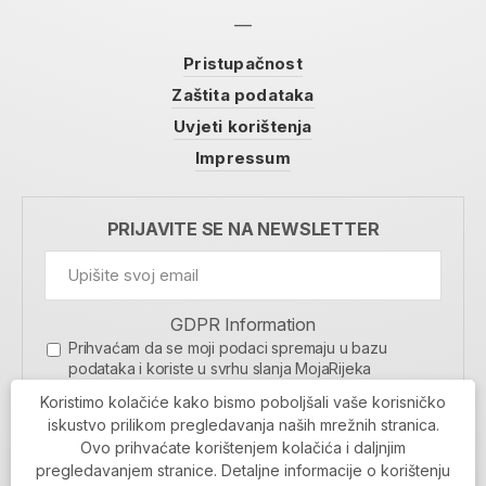
Pristupačnost
Zaštita podataka
Uvjeti korištenja
Impressum
PRIJAVITE SE NA NEWSLETTER
GDPR Information
Prihvaćam da se moji podaci spremaju u bazu
podataka i koriste u svrhu slanja MojaRijeka
newslettera
Koristimo kolačiće kako bismo poboljšali vaše korisničko
MOJARIJEKA NEWSLETTER
iskustvo prilikom pregledavanja naših mrežnih stranica.
Ovo prihvaćate korištenjem kolačića i daljnjim
PRIJAVI SE
pregledavanjem stranice. Detaljne informacije o korištenju