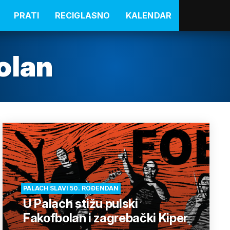
PRATI
RECIGLASNO
KALENDAR
olan
PALACH SLAVI 50. ROĐENDAN
U Palach stižu pulski
Fakofbolan i zagrebački Kiper