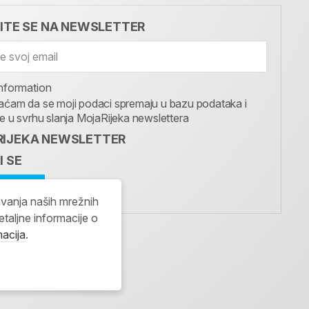
VITE SE NA NEWSLETTER
nformation
aćam da se moji podaci spremaju u bazu podataka i
te u svrhu slanja MojaRijeka newslettera
IJEKA NEWSLETTER
I SE
avanja naših mrežnih
etaljne informacije o
macija
.