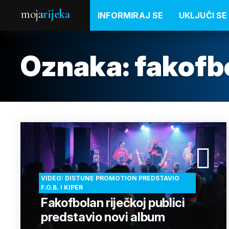
moja
rijeka
INFORMIRAJ SE
UKLJUČI SE
Oznaka:
fakofb
VIDEO: DISTUNE PROMOTION PREDSTAVIO
F.O.B. I KIPER
Fakofbolan riječkoj publici
predstavio novi album