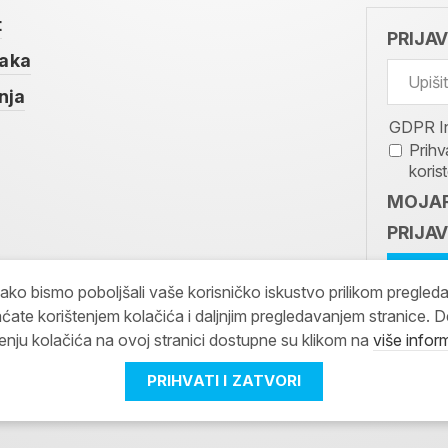
t
PRIJA
taka
nja
GDPR I
Prihv
koris
MOJAR
PRIJAV
kako bismo poboljšali vaše korisničko iskustvo prilikom pregled
ćate korištenjem kolačića i daljnjim pregledavanjem stranice. D
tenju kolačića na ovoj stranici dostupne su klikom na
više infor
PRIHVATI I ZATVORI