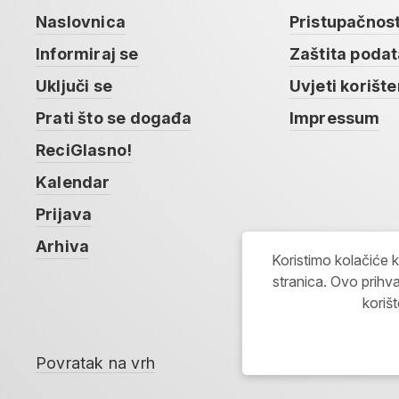
Naslovnica
Pristupačnos
Informiraj se
Zaštita poda
Uključi se
Uvjeti korište
Prati što se događa
Impressum
ReciGlasno!
Kalendar
Prijava
Arhiva
Koristimo kolačiće 
stranica. Ovo prihva
koriš
Povratak na vrh