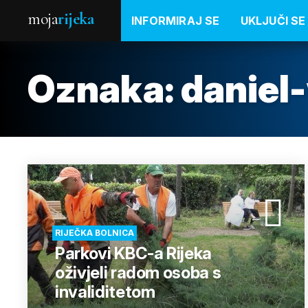
moja
rijeka
INFORMIRAJ SE
UKLJUČI SE
Oznaka:
daniel
RIJEČKA BOLNICA
Parkovi KBC-a Rijeka
oživjeli radom osoba s
invaliditetom