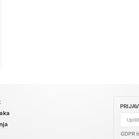
t
PRIJA
taka
nja
GDPR I