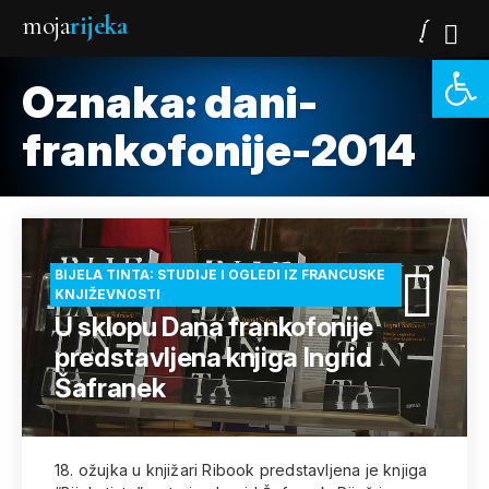
moja
rijeka
Open 
Oznaka:
dani-
frankofonije-2014
BIJELA TINTA: STUDIJE I OGLEDI IZ FRANCUSKE
KNJIŽEVNOSTI
U sklopu Dana frankofonije
predstavljena knjiga Ingrid
Šafranek
18. ožujka u knjižari Ribook predstavljena je knjiga