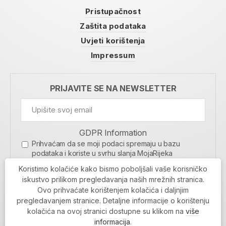
Pristupačnost
Zaštita podataka
Uvjeti korištenja
Impressum
PRIJAVITE SE NA NEWSLETTER
GDPR Information
Prihvaćam da se moji podaci spremaju u bazu
podataka i koriste u svrhu slanja MojaRijeka
newslettera
Koristimo kolačiće kako bismo poboljšali vaše korisničko
MOJARIJEKA NEWSLETTER
iskustvo prilikom pregledavanja naših mrežnih stranica.
Ovo prihvaćate korištenjem kolačića i daljnjim
PRIJAVI SE
pregledavanjem stranice. Detaljne informacije o korištenju
kolačića na ovoj stranici dostupne su klikom na
više
informacija
.