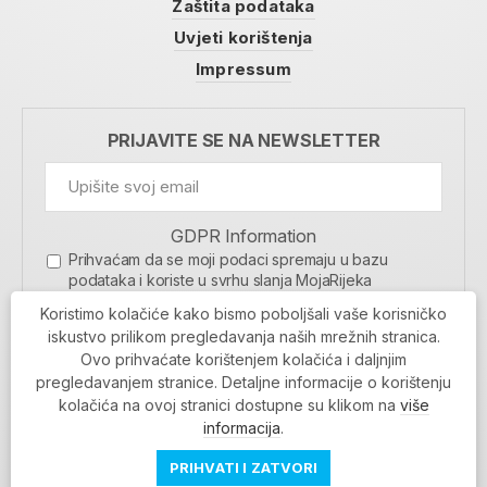
Zaštita podataka
Uvjeti korištenja
Impressum
PRIJAVITE SE NA NEWSLETTER
GDPR Information
Prihvaćam da se moji podaci spremaju u bazu
podataka i koriste u svrhu slanja MojaRijeka
newslettera
Koristimo kolačiće kako bismo poboljšali vaše korisničko
MOJARIJEKA NEWSLETTER
iskustvo prilikom pregledavanja naših mrežnih stranica.
Ovo prihvaćate korištenjem kolačića i daljnjim
PRIJAVI SE
pregledavanjem stranice. Detaljne informacije o korištenju
kolačića na ovoj stranici dostupne su klikom na
više
informacija
.
PRIHVATI I ZATVORI
Povratak na vrh