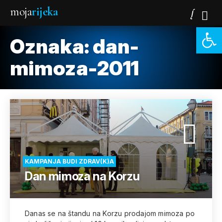
moja
rijeka
Open 
Oznaka:
dan-
mimoza-2011
KAMPANJA BUDI ZDRAV(K)A
Dan mimoza na Korzu
Danas se na štandu na Korzu prodajom mimoza po