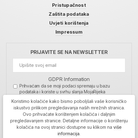
Pristupačnost
Zaštita podataka
Uvjeti korištenja
Impressum
PRIJAVITE SE NA NEWSLETTER
GDPR Information
Prihvaćam da se moji podaci spremaju u bazu
podataka i koriste u svrhu slanja MojaRijeka
newslettera
Koristimo kolačiće kako bismo poboljšali vaše korisničko
MOJARIJEKA NEWSLETTER
iskustvo prilikom pregledavanja naših mrežnih stranica.
Ovo prihvaćate korištenjem kolačića i daljnjim
PRIJAVI SE
pregledavanjem stranice. Detaljne informacije o korištenju
kolačića na ovoj stranici dostupne su klikom na
više
informacija
.