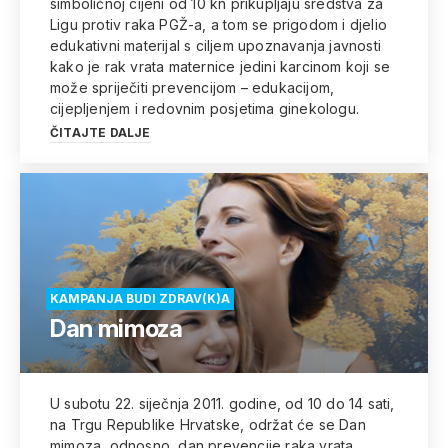
simboličnoj cijeni od 10 kn prikupljaju sredstva za
Ligu protiv raka PGŽ-a, a tom se prigodom i djelio
edukativni materijal s ciljem upoznavanja javnosti
kako je rak vrata maternice jedini karcinom koji se
može spriječiti prevencijom – edukacijom,
cijepljenjem i redovnim posjetima ginekologu.
ČITAJTE DALJE
KAMPANJA BUDI ZDRAV(K)A
Dan mimoza
U subotu 22. siječnja 2011. godine, od 10 do 14 sati,
na Trgu Republike Hrvatske, održat će se Dan
mimoza, odnosno, dan prevencije raka vrata