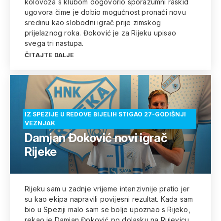
kolovoza s klubom dogovorio sporazumni raskid
ugovora čime je dobio mogućnost pronaći novu
sredinu kao slobodni igrač prije zimskog
prijelaznog roka. Đoković je za Rijeku upisao
svega tri nastupa.
ČITAJTE DALJE
IZ SPEZIJE U REDOVE BIJELIH STIGAO 27-GODIŠNJI
VEZNJAK
Damjan Đoković novi igrač
Rijeke
Rijeku sam u zadnje vrijeme intenzivnije pratio jer
su kao ekipa napravili povijesni rezultat. Kada sam
bio u Speziji malo sam se bolje upoznao s Rijeko,
rekao je Damjan Đoković po dolasku na Rujevicu.