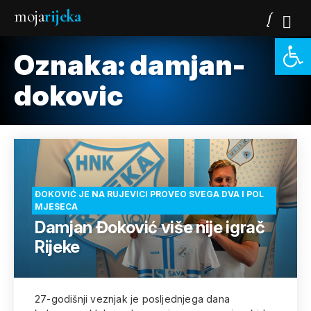
moja
rijeka
Open 
Oznaka:
damjan-
dokovic
ĐOKOVIĆ JE NA RUJEVICI PROVEO SVEGA DVA I POL
MJESECA
Damjan Đoković više nije igrač
Rijeke
27-godišnji veznjak je posljednjega dana