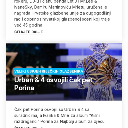
rokeru, DJ-u i članu benda Let 3 i Mr.Lee &
IvaneSky, Damiru Martinoviću Mrletu, uručena je
nagrada Hrvatske glazbene unije za dugogodišnji
rad i doprinos hrvatskoj glazbenoj sceni koji traje
već 45 godina.
ČITAJTE DALJE
VELIKI USPJEH RIJEČKIH GLAZBENIKA
Urban & 4 osvojili čak pet
Porina
Čak pet Porina osvojili su Urban & 4 sa
suradnicima, a Ivanka & Mrle za album “Kišni
razdraganci” Porina za Najbolji album za djecu