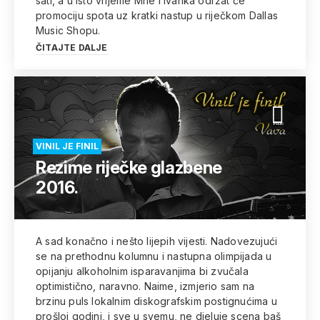
sati, a u isto vrijeme Mrle i Ivanka održat će
promociju spota uz kratki nastup u riječkom Dallas
Music Shopu.
ČITAJTE DALJE
VINIL JE FINIL
Rezime riječke glazbene
2016.
A sad konačno i nešto lijepih vijesti. Nadovezujući
se na prethodnu kolumnu i nastupna olimpijada u
opijanju alkoholnim isparavanjima bi zvučala
optimistično, naravno. Naime, izmjerio sam na
brzinu puls lokalnim diskografskim postignućima u
prošloj godini, i sve u svemu, ne djeluje scena baš