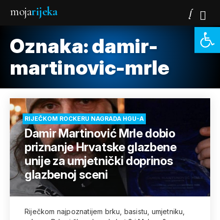
moja
rijeka
Open 
Oznaka:
damir-
martinovic-mrle
RIJEČKOM ROCKERU NAGRADA HGU-A
Damir Martinović Mrle dobio
priznanje Hrvatske glazbene
unije za umjetnički doprinos
glazbenoj sceni
Riječkom najpoznatijem brku, basistu, umjetniku,