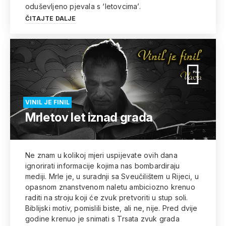
oduševljeno pjevala s ‘letovcima’.
ČITAJTE DALJE
VINIL JE FINIL
Mrletov let iznad grada
Ne znam u kolikoj mjeri uspijevate ovih dana
ignorirati informacije kojima nas bombardiraju
mediji. Mrle je, u suradnji sa Sveučilištem u Rijeci, u
opasnom znanstvenom naletu ambiciozno krenuo
raditi na stroju koji će zvuk pretvoriti u stup soli.
Biblijski motiv, pomislili biste, ali ne, nije. Pred dvije
godine krenuo je snimati s Trsata zvuk grada