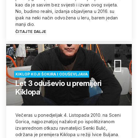
kao da je sasvim bez svijesti i izvan ovog svijeta.
No, budimo realni, izdanja objavljena u 2016. su
ipak na neki način odvožena u leru, barem jedan
manji dio.
ČITAJTE DALJE
KIKLOP KOJI ŠOKIRA I ODUŠEVLJAVA
Let 3 oduševio u premijeri
Kiklopa
Večeras u ponedjeljak 4. Listopada 2010. na Sceni
Gorica, najpoznatijoj nažalost po ispolitiziranom
izvanrednom otkazu ravnateljici Senki Bulić,
održana je premijera Kiklopa u režiji Ivice Buljana.