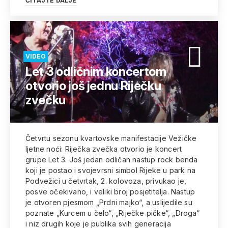
ČITAJTE DALJE
VIDEO
Let 3 odličnim koncertom
otvorio još jednu Riječku
zvečku
Četvrtu sezonu kvartovske manifestacije Vežičke
ljetne noći: Riječka zvečka otvorio je koncert
grupe Let 3. Još jedan odličan nastup rock benda
koji je postao i svojevrsni simbol Rijeke u park na
Podvežici u četvrtak, 2. kolovoza, privukao je,
posve očekivano, i veliki broj posjetitelja. Nastup
je otvoren pjesmom „Prdni majko“, a uslijedile su
poznate „Kurcem u čelo“, „Riječke pičke“, „Droga“
i niz drugih koje je publika svih generacija