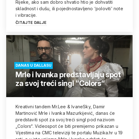
Rijeke, ako sam dobro shvatio htio je dohvatiti
skladnost i dušu, ili pojednostavljeno ‘poloviti’ note
i vibracije.
ČITAJTE DALJE
DANAS U DALLASU
Mrle i Ivanka predstavljaju spot
za svoj treći singl “Colors“
Kreativni tandem Mr.Lee & IvaneSky, Damir
Martinović Mrle i Ivanka Mazurkijević, danas će
predstaviti spot za svoj treći singl pod nazivom
„Colors“. Videospot će biti premijerno prikazan u
Vijestima na CMC televiziji te portalu Muzika.hr u 19