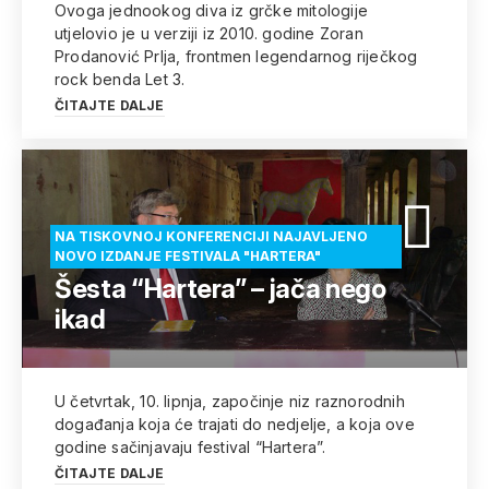
Ovoga jednookog diva iz grčke mitologije
utjelovio je u verziji iz 2010. godine Zoran
Prodanović Prlja, frontmen legendarnog riječkog
rock benda Let 3.
ČITAJTE DALJE
NA TISKOVNOJ KONFERENCIJI NAJAVLJENO
NOVO IZDANJE FESTIVALA "HARTERA"
Šesta “Hartera” – jača nego
ikad
U četvrtak, 10. lipnja, započinje niz raznorodnih
događanja koja će trajati do nedjelje, a koja ove
godine sačinjavaju festival “Hartera”.
ČITAJTE DALJE