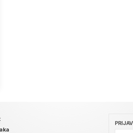
t
PRIJA
taka