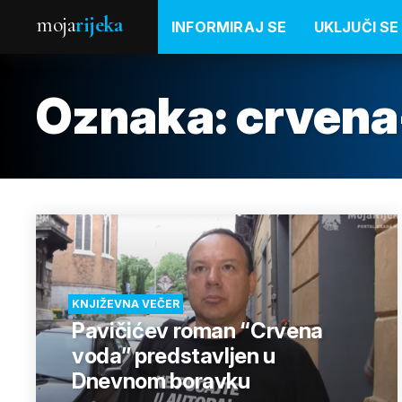
moja
rijeka
INFORMIRAJ SE
UKLJUČI SE
Oznaka:
crvena
KNJIŽEVNA VEČER
Pavičićev roman “Crvena
voda” predstavljen u
Dnevnom boravku