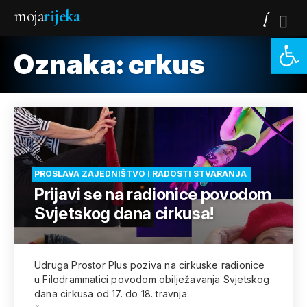
moja
rijeka
Open 
Oznaka:
crkus
PROSLAVA ZAJEDNIŠTVO I RADOSTI STVARANJA
Prijavi se na radionice povodom
Svjetskog dana cirkusa!
Udruga Prostor Plus poziva na cirkuske radionice
u Filodrammatici povodom obilježavanja Svjetskog
dana cirkusa od 17. do 18. travnja.