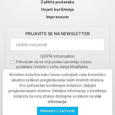
Zaštita podataka
Uvjeti korištenja
Impressum
PRIJAVITE SE NA NEWSLETTER
GDPR Information
Prihvaćam da se moji podaci spremaju u bazu
podataka i koriste u svrhu slanja MojaRijeka
newslettera
Koristimo kolačiće kako bismo poboljšali vaše korisničko
MOJARIJEKA NEWSLETTER
iskustvo prilikom pregledavanja naših mrežnih stranica.
Ovo prihvaćate korištenjem kolačića i daljnjim
PRIJAVI SE
pregledavanjem stranice. Detaljne informacije o korištenju
kolačića na ovoj stranici dostupne su klikom na
više
informacija
.
PRIHVATI I ZATVORI
Povratak na vrh