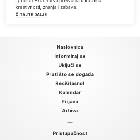
i prostor Exportdrva pretvorila u košnicu
kreativnosti, znanja i zabave.
ČITAJTE DALJE
Naslovnica
Informiraj se
Uključi se
Prati što se događa
ReciGlasno!
Kalendar
Prijava
Arhiva
Pristupačnost