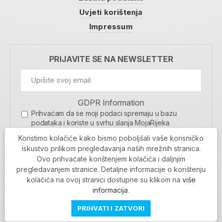
Uvjeti korištenja
Impressum
PRIJAVITE SE NA NEWSLETTER
GDPR Information
Prihvaćam da se moji podaci spremaju u bazu
podataka i koriste u svrhu slanja MojaRijeka
newslettera
Koristimo kolačiće kako bismo poboljšali vaše korisničko
MOJARIJEKA NEWSLETTER
iskustvo prilikom pregledavanja naših mrežnih stranica.
Ovo prihvaćate korištenjem kolačića i daljnjim
PRIJAVI SE
pregledavanjem stranice. Detaljne informacije o korištenju
kolačića na ovoj stranici dostupne su klikom na
više
informacija
.
PRIHVATI I ZATVORI
Povratak na vrh