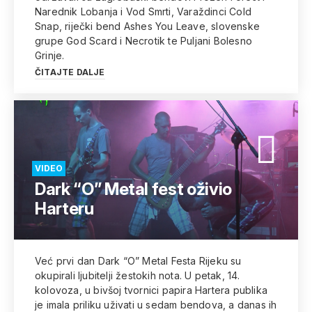
Narednik Lobanja i Vod Smrti, Varaždinci Cold
Snap, riječki bend Ashes You Leave, slovenske
grupe God Scard i Necrotik te Puljani Bolesno
Grinje.
ČITAJTE DALJE
VIDEO
Dark “O” Metal fest oživio
Harteru
Već prvi dan Dark “O” Metal Festa Rijeku su
okupirali ljubitelji žestokih nota. U petak, 14.
kolovoza, u bivšoj tvornici papira Hartera publika
je imala priliku uživati u sedam bendova, a danas ih