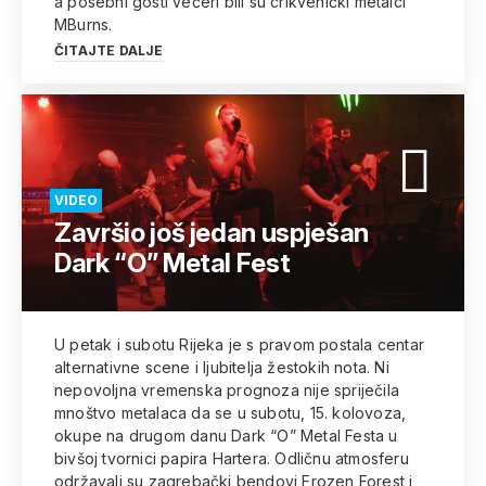
a posebni gosti večeri bili su crikvenički metalci
MBurns.
ČITAJTE DALJE
VIDEO
Završio još jedan uspješan
Dark “O” Metal Fest
U petak i subotu Rijeka je s pravom postala centar
alternativne scene i ljubitelja žestokih nota. Ni
nepovoljna vremenska prognoza nije spriječila
mnoštvo metalaca da se u subotu, 15. kolovoza,
okupe na drugom danu Dark “O” Metal Festa u
bivšoj tvornici papira Hartera. Odličnu atmosferu
održavali su zagrebački bendovi Frozen Forest i