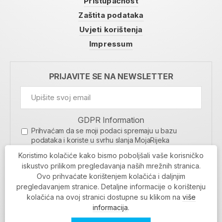
Pristupačnost
Zaštita podataka
Uvjeti korištenja
Impressum
PRIJAVITE SE NA NEWSLETTER
GDPR Information
Prihvaćam da se moji podaci spremaju u bazu
podataka i koriste u svrhu slanja MojaRijeka
newslettera
Koristimo kolačiće kako bismo poboljšali vaše korisničko
MOJARIJEKA NEWSLETTER
iskustvo prilikom pregledavanja naših mrežnih stranica.
Ovo prihvaćate korištenjem kolačića i daljnjim
PRIJAVI SE
pregledavanjem stranice. Detaljne informacije o korištenju
kolačića na ovoj stranici dostupne su klikom na
više
informacija
.