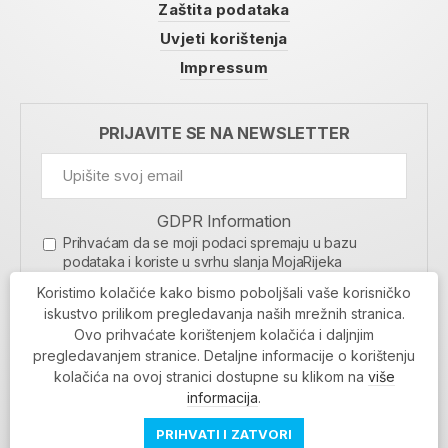
Zaštita podataka
Uvjeti korištenja
Impressum
PRIJAVITE SE NA NEWSLETTER
GDPR Information
Prihvaćam da se moji podaci spremaju u bazu
podataka i koriste u svrhu slanja MojaRijeka
newslettera
Koristimo kolačiće kako bismo poboljšali vaše korisničko
MOJARIJEKA NEWSLETTER
iskustvo prilikom pregledavanja naših mrežnih stranica.
Ovo prihvaćate korištenjem kolačića i daljnjim
PRIJAVI SE
pregledavanjem stranice. Detaljne informacije o korištenju
kolačića na ovoj stranici dostupne su klikom na
više
informacija
.
PRIHVATI I ZATVORI
Povratak na vrh