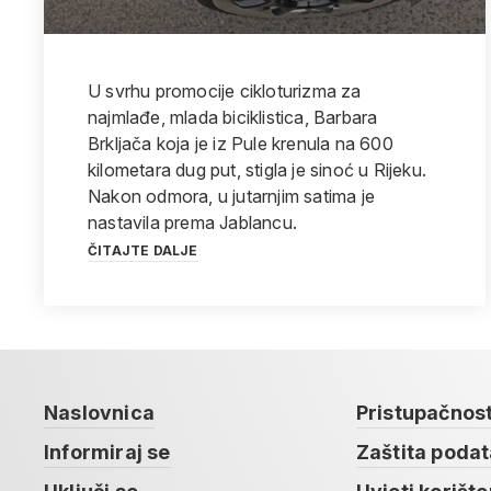
U svrhu promocije cikloturizma za
najmlađe, mlada biciklistica, Barbara
Brkljača koja je iz Pule krenula na 600
kilometara dug put, stigla je sinoć u Rijeku.
Nakon odmora, u jutarnjim satima je
nastavila prema Jablancu.
ČITAJTE DALJE
Naslovnica
Pristupačnos
Informiraj se
Zaštita poda