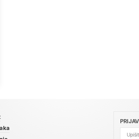
t
PRIJA
taka