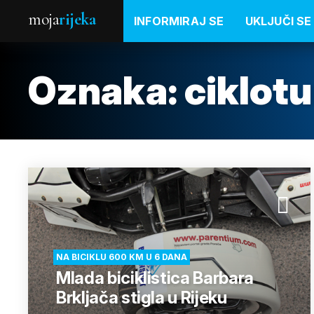
moja
rijeka
INFORMIRAJ SE
UKLJUČI SE
Oznaka:
ciklot
NA BICIKLU 600 KM U 6 DANA
Mlada biciklistica Barbara
Brkljača stigla u Rijeku