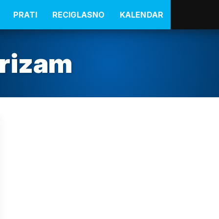
PRATI
RECIGLASNO
KALENDAR
urizam