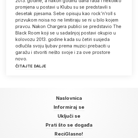
2013. godine, a nakon godinu dana rada i nekoliko
promjena u postavi u Klubu su se predstavili s
desetak pjesama. Sebe opisuju kao rock’n’roll s
prizvukom noisa no ne limitiraju se ni u bilo kojem
pravcu. Nakon Chargera publici se predstavio The
Black Room koji se u sadašnjoj postavi okupio u
kolovozu 2013. godine kada su četiri susjeda
odlučila svoju ljubav prema muzici prebaciti u
garažu i stvoriti nešto svoje i za ove prostore
novo.
ČITAJTE DALJE
Naslovnica
Informiraj se
Uključi se
Prati što se događa
ReciGlasno!