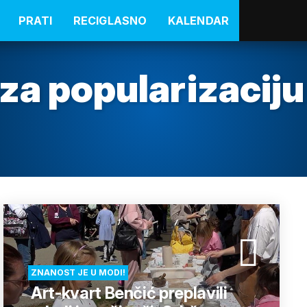
PRATI
RECIGLASNO
KALENDAR
za popularizaciju
ZNANOST JE U MODI!
Art-kvart Benčić preplavili