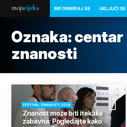
moja
rijeka
INFORMIRAJ SE
UKLJUČI SE
Oznaka:
centar 
znanosti
FESTIVAL ZNANOSTI 2026.
Znanost može biti itekako
zabavna: Pogledajte kako