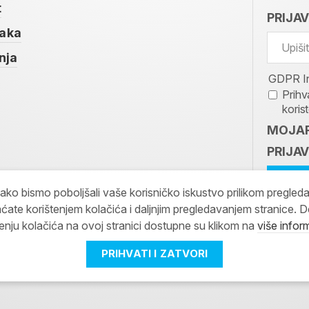
t
PRIJA
taka
nja
GDPR I
Prihv
koris
MOJAR
PRIJAV
kako bismo poboljšali vaše korisničko iskustvo prilikom pregled
ćate korištenjem kolačića i daljnjim pregledavanjem stranice. D
tenju kolačića na ovoj stranici dostupne su klikom na
više infor
PRIHVATI I ZATVORI