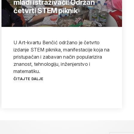
mladi istraživači: Održan
četvrti STEM piknik
U Art-kvartu Benčić održano je četvrto
izdanje STEM piknika, manifestacije koja na
pristupačan i zabavan način popularizira
znanost, tehnologiju, inženjerstvo i
matematiku.
ČITAJTE DALJE