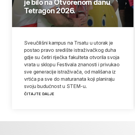
je bilo na Otvorenom danu
Tetragon 2026.
Sveučilišni kampus na Trsatu u utorak je
postao pravo središte istraživačkog duha
gdje su četiri riječka fakulteta otvorila svoja
vrata u sklopu Festivala znanosti i privukao
sve generacije istraživača, od mališana iz
vrtića pa sve do maturanata koji planiraju
svoju budućnost u STEM-u.
ČITAJTE DALJE