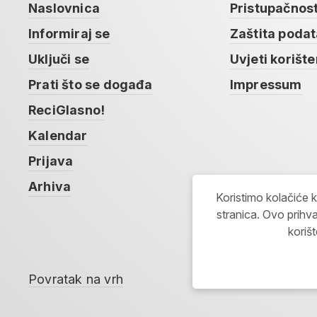
Naslovnica
Pristupačnos
Informiraj se
Zaštita poda
Uključi se
Uvjeti korište
Prati što se događa
Impressum
ReciGlasno!
Kalendar
Prijava
Arhiva
Koristimo kolačiće 
stranica. Ovo prihva
koriš
Povratak na vrh