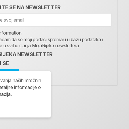
VITE SE NA NEWSLETTER
nformation
aćam da se moji podaci spremaju u bazu podataka i
te u svrhu slanja MojaRijeka newslettera
IJEKA NEWSLETTER
I SE
avanja naših mrežnih
etaljne informacije o
macija
.