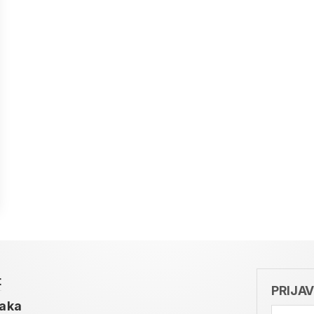
t
PRIJA
taka