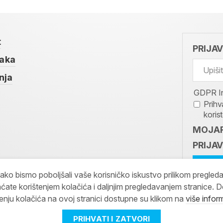
t
PRIJA
taka
nja
GDPR I
Prihv
koris
MOJAR
PRIJAV
kako bismo poboljšali vaše korisničko iskustvo prilikom pregled
ćate korištenjem kolačića i daljnjim pregledavanjem stranice. D
tenju kolačića na ovoj stranici dostupne su klikom na
više infor
PRIHVATI I ZATVORI