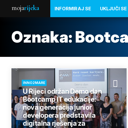
moja
rijeka
INFORMIRAJ SE
UKLJUČI SE
Oznaka:
Bootca
INNO2MARE
U Rijeci održan Demo dan
Bootcamp IT edukacije:
nova generacija junior
developera predstavila
digitalna rješenja za