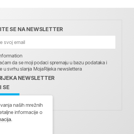
VITE SE NA NEWSLETTER
nformation
aćam da se moji podaci spremaju u bazu podataka i
te u svrhu slanja MojaRijeka newslettera
IJEKA NEWSLETTER
I SE
avanja naših mrežnih
etaljne informacije o
macija
.