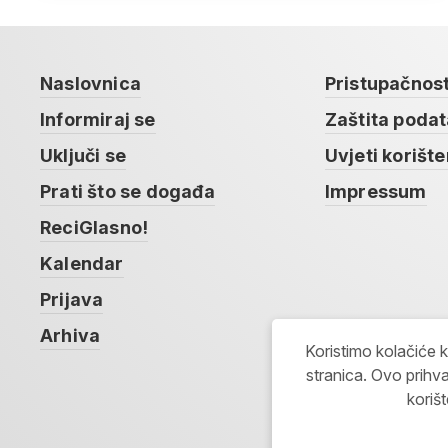
Naslovnica
Pristupačnos
Informiraj se
Zaštita poda
Uključi se
Uvjeti korište
Prati što se događa
Impressum
ReciGlasno!
Kalendar
Prijava
Arhiva
Koristimo kolačiće 
stranica. Ovo prihva
koriš