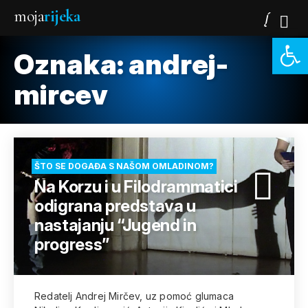
moja
rijeka
Open 
Oznaka:
andrej-
mircev
ŠTO SE DOGAĐA S NAŠOM OMLADINOM?
Na Korzu i u Filodrammatici
odigrana predstava u
nastajanju “Jugend in
progress”
Redatelj Andrej Mirčev, uz pomoć glumaca