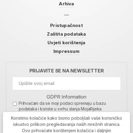
Arhiva
Pristupačnost
Zaštita podataka
Uvjeti korištenja
Impressum
PRIJAVITE SE NA NEWSLETTER
GDPR Information
Prihvaćam da se moji podaci spremaju u bazu
podataka i koriste u svrhu slanja MojaRijeka
newslettera
Koristimo kolačiće kako bismo poboljšali vaše korisničko
MOJARIJEKA NEWSLETTER
iskustvo prilikom pregledavanja naših mrežnih stranica.
Ovo prihvaćate korištenjem kolačića i daljnjim
PRIJAVI SE