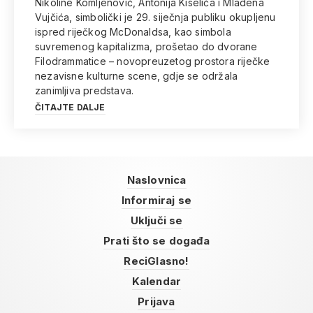
Nikoline Komljenović, Antonija Kiselića i Mladena
Vujčića, simbolički je 29. siječnja publiku okupljenu
ispred riječkog McDonaldsa, kao simbola
suvremenog kapitalizma, prošetao do dvorane
Filodrammatice – novopreuzetog prostora riječke
nezavisne kulturne scene, gdje se održala
zanimljiva predstava.
ČITAJTE DALJE
Naslovnica
Informiraj se
Uključi se
Prati što se događa
ReciGlasno!
Kalendar
Prijava