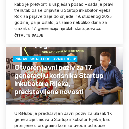
kako je pretvoriti u uspješan posao – sada je pravi
trenutak da se prijavite u Startup inkubator Rijeka!
Rok za prijave traje do srijede, 19. studenog 2025.
godine, pa je ostalo još samo nekoliko dana za
ulazak u 17. generaciju riječkih startupovaca.
ČITAJTE DALJE
PRIJAVI SVOJU POSLOVNU IDEJU!
Otvoren javni poziv za 17.
generaciju korisnika Startup
inkubatora Rijeka,
predstavljene novosti
U RiHubu je predstavljen Javni poziv za ulazak 17.
generacije timova u Startup inkubator Rijeka, kao i
promjene u programu koje se uvode od iduće