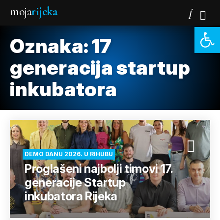
moja
rijeka
Open 
Oznaka:
17
generacija startup
inkubatora
DEMO DANU 2026. U RIHUBU
Proglašeni najbolji timovi 17.
generacije Startup
inkubatora Rijeka