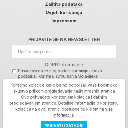
Zaštita podataka
Uvjeti korištenja
Impressum
PRIJAVITE SE NA NEWSLETTER
GDPR Information
Prihvaćam da se moji podaci spremaju u bazu
podataka i koriste u svrhu slanja MojaRijeka
newslettera
Koristimo kolačiće kako bismo poboljšali vaše korisničko
MOJARIJEKA NEWSLETTER
iskustvo prilikom pregledavanja naših mrežnih stranica.
Ovo prihvaćate korištenjem kolačića i daljnjim
PRIJAVI SE
pregledavanjem stranice. Detaljne informacije o korištenju
kolačića na ovoj stranici dostupne su klikom na
više
informacija
.
PRIHVATI I ZATVORI
Povratak na vrh