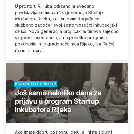
U prostoru RiHuba održano je svečano
predstavljanje timova 17. generacije Startup
inkubatora Rijeka, koji su ovim događajem
službeno započeli svoj šestomjesečni inkubacijski
ciklus. Nova generacija broji čak 19 timova zajedno
s njihovim mentorima, a na početku programa
pozdravila ih je gradonačelnica Rijeke, Iva Rinčić.
ČITAJTE DALJE
ISKORISTITE PRILIKU!
Još samo nekoliko dana za
prijavu u program Startup
inkubatora Rijeka
Ako imate dobru poslovnu ideju, ali niste sigurni