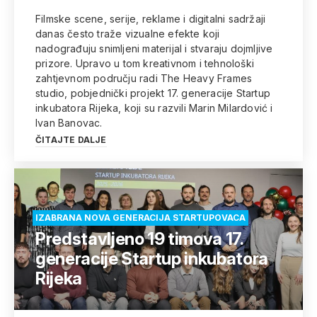
Filmske scene, serije, reklame i digitalni sadržaji
danas često traže vizualne efekte koji
nadograđuju snimljeni materijal i stvaraju dojmljive
prizore. Upravo u tom kreativnom i tehnološki
zahtjevnom području radi The Heavy Frames
studio, pobjednički projekt 17. generacije Startup
inkubatora Rijeka, koji su razvili Marin Milardović i
Ivan Banovac.
ČITAJTE DALJE
IZABRANA NOVA GENERACIJA STARTUPOVACA
Predstavljeno 19 timova 17.
generacije Startup inkubatora
Rijeka