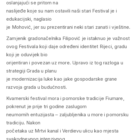
oslanjajući se pritom na
naslijeđe koje su nam ostavili naši stari Festival je i
edukacijski, naglasio
je Mohović, jer su prezentirani neki stari zanati i vještine.
Zamjenik gradonačelnika Filipović je istaknuo je važnost
ovog Festivala koji daje određeni identitet Rijeci, gradu
koji je oduvijek bio
orijentiran i povezan uz more. Upravo iz tog razloga u
strategiji Grada u planu
je modernizacija luke kao jake gospodarske grane
razvoja grada u budućnosti.
Kvarnerski festival mora i pomorske tradicije Fiumare,
pokrenut je prije tri godine zaslugom
neumornih entuzijasta – zaljubljenika u more i pomorsku
tradiciju. Nakon
početaka uz Mrtvi kanal i Verdievu ulicu kao mjesta
svakodnevnog intenzivnog