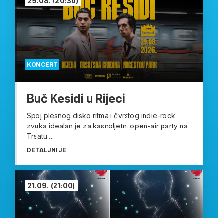
29.08.
(20:30)
KONCERT
Buč Kesidi u Rijeci
Spoj plesnog disko ritma i čvrstog indie-rock
zvuka idealan je za kasnoljetni open-air party na
Trsatu....
DETALJNIJE
21.09.
(21:00)