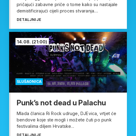
pričajući zabavne priče o tome kako su nastajale
demistificirajući cijeli proces stvaranja....
DETALJNIJE
14.08.
(21:00)
SLUŠAONICA
Punk’s not dead u Palachu
Mlada članica Ri Rock udruge, DJEvica, vrtjet će
bendove koje ste mogli i možete čuti po punk
festivalima diljem Hrvatske...
DETALJNIJE