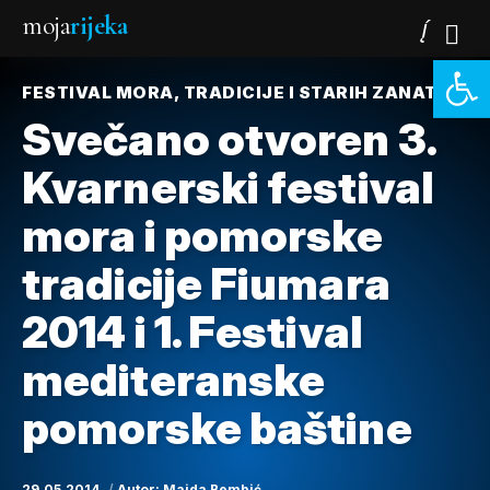
moja
rijeka
Open 
FESTIVAL MORA, TRADICIJE I STARIH ZANATA
Svečano otvoren 3.
Kvarnerski festival
mora i pomorske
tradicije Fiumara
2014 i 1. Festival
mediteranske
pomorske baštine
29.05.2014.
Autor:
Majda Bembić