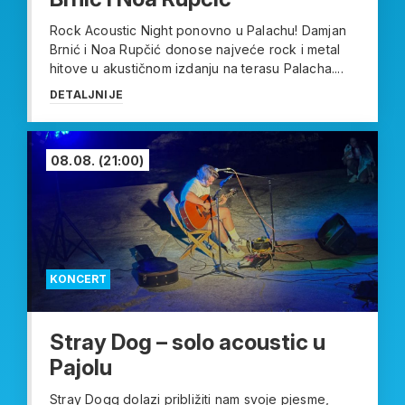
Rock Acoustic Night ponovno u Palachu! Damjan
Brnić i Noa Rupčić donose najveće rock i metal
hitove u akustičnom izdanju na terasu Palacha....
DETALJNIJE
08.08.
(21:00)
KONCERT
Stray Dog – solo acoustic u
Pajolu
Stray Dogg dolazi približiti nam svoje pjesme,