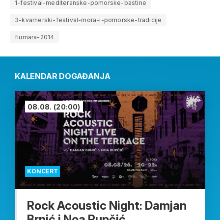
1-festival-mediteranske-pomorske-bastine
3-kvarnerski-festival-mora-i-pomorske-tradicije
fiumara-2014
KALENDAR DOGAĐANJA
08.08.
(20:00)
KONCERT
Rock Acoustic Night: Damjan
Brnić i Noa Rupčić