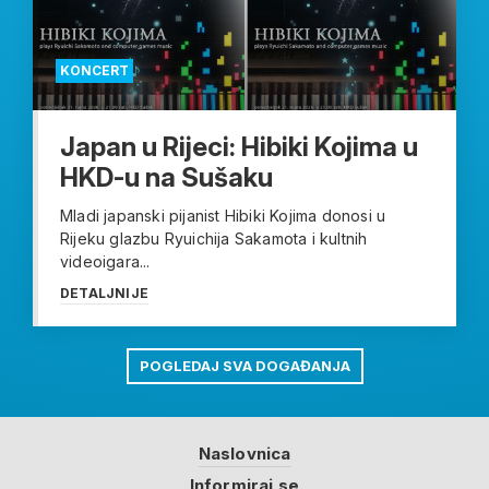
KONCERT
Japan u Rijeci: Hibiki Kojima u
HKD-u na Sušaku
Mladi japanski pijanist Hibiki Kojima donosi u
Rijeku glazbu Ryuichija Sakamota i kultnih
videoigara...
DETALJNIJE
POGLEDAJ SVA DOGAĐANJA
Naslovnica
Informiraj se