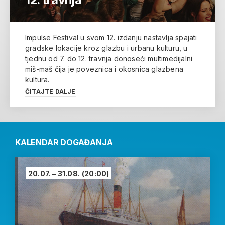
Impulse Festival u svom 12. izdanju nastavlja spajati
gradske lokacije kroz glazbu i urbanu kulturu, u
tjednu od 7. do 12. travnja donoseći multimedijalni
miš-maš čija je poveznica i okosnica glazbena
kultura.
ČITAJTE DALJE
KALENDAR DOGAĐANJA
20.07. – 31.08.
(20:00)