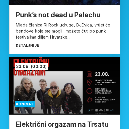
Punk’s not dead u Palachu
Mlada članica Ri Rock udruge, DJEvica, vrtjet će
bendove koje ste mogli i možete čuti po punk
festivalima diljem Hrvatske...
DETALJNIJE
23.08.
(00:00)
KONCERT
Električni orgazam na Trsatu