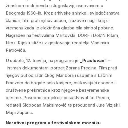
ženskom rock bendu u Jugoslaviji, osnovanom u
Beogradu 1960-ih. Kroz arhivske snimke i svjedočanstva
članica, film prati njihov uspon, izazove i nagli kraj u
vremenu kada je električna glazba bila simbol pobune.
Nagrađen na festivalima Martovski, DORF i Dok‘N’Ritam,
film u Rijeku stiže uz gostovanje redatelja Vladimira
Petrovića.
U subotu, 12. travnja, na programu je
„Praslovan“
–
intiman dokumentarni portret Zorana Predina. Film prati
njegov put od radničkog Maribora i uspjeha s Lačnim
Franzom do bogate solo karijere, oslikavajući osobne i
društvene prekretnice kroz njegove bezvremenske
pjesme. Posebnoj projekciji prisustvovat će Predin,
redatelj Slobodan Maksimović te producenti Jure Vizjak i
Maja Zupanc.
Narativni program u festivalskom mozaiku