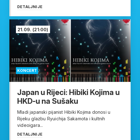
DETALJNIJE
21.09.
(21:00)
KONCERT
Japan u Rijeci: Hibiki Kojima u
HKD-u na Sušaku
Mladi japanski pijanist Hibiki Kojima donosi u
Rijeku glazbu Ryuichija Sakamota i kultnih
videoigara...
DETALJNIJE