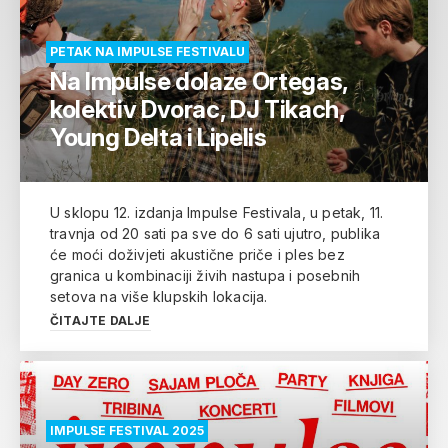
PETAK NA IMPULSE FESTIVALU
Na Impulse dolaze Ortegas,
kolektiv Dvorac, DJ Tikach,
Young Delta i Lipelis
U sklopu 12. izdanja Impulse Festivala, u petak, 11.
travnja od 20 sati pa sve do 6 sati ujutro, publika
će moći doživjeti akustične priče i ples bez
granica u kombinaciji živih nastupa i posebnih
setova na više klupskih lokacija.
ČITAJTE DALJE
IMPULSE FESTIVAL 2025