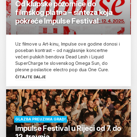
Od klupske pozornice do
filmskog platna – sinteza koja
pokreće Impulse Festival
Uz filmove u Art-kinu, Impulse ove godine donosi i
poseban kontrast – od najglasnije koncertne
večeri pulskih bendova Dead Lesh i Liquid
SuperCharge te slovenskog Omega Sun, do
plesne poslastice electro pop dua One Cure.
ČITAJTE DALJE
GLAZBA PREUZIMA GRAD!
Impulse Festival u Rijeci od 7. do
12. travnja