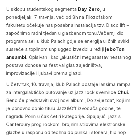
U sklopu studentskog segmenta
Day Zero
, u
ponedjeljak, 7. travnja, već od 8h na Filozofskom
fakultetu očekuje nas posebna instalacija tzv. Disco lift –
započnimo radni tjedan u glazbenom tonu.Večernji dio
programa seli u klub Palach gdje se energija uličnih svirki
susreće s toplinom unplugged izvedbi u režiji
jeboTon
ansambl
. Opisivan i kao „akustični megasastav nestalnog
postava donose na festival glas zajedništva,
improvizacije i ljubavi prema glazbi.
U četvrtak, 10. travnja, klub Palach postaje lansirna rampa
za intergalaktičko putovanje uz jazz rock svemirce
Chui
.
Bend će predstaviti svoj novi album „Do zvijezda“, koji im
je ponovno donio titulu Jazz&Off izvođača godine, te
nagradu Porin u čak četiri kategorije. Spajajući jazz s
Canterbury prog rockom, brojnim stilovima elektronske
glazbe u rasponu od techna do punka i stonera, hip hop