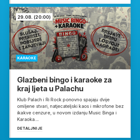
29.08.
(20:00)
KARAOKE
Glazbeni bingo i karaoke za
kraj ljeta u Palachu
Klub Palach i Ri Rock ponovno spajaju dvije
omiljene stvari, natjecateljski kaos i mikrofone bez
ikakve cenzure, u novom izdanju Music Binga i
Karaoka....
DETALJNIJE