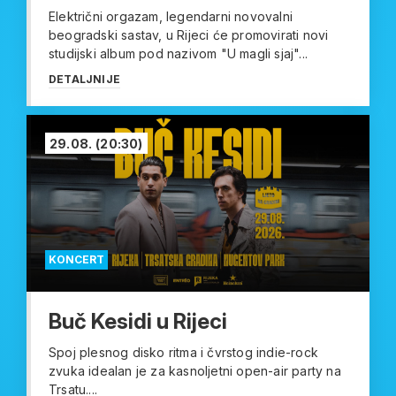
Električni orgazam, legendarni novovalni
beogradski sastav, u Rijeci će promovirati novi
studijski album pod nazivom "U magli sjaj"...
DETALJNIJE
29.08.
(20:30)
KONCERT
Buč Kesidi u Rijeci
Spoj plesnog disko ritma i čvrstog indie-rock
zvuka idealan je za kasnoljetni open-air party na
Trsatu....