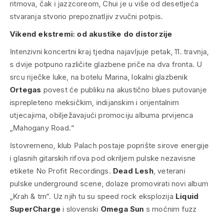
ritmova, čak i jazzcoreom, Chui je u više od desetljeća
stvaranja stvorio prepoznatljiv zvučni potpis.
Vikend ekstremi: od akustike do distorzije
Intenzivni koncertni kraj tjedna najavljuje petak, 11. travnja,
s dvije potpuno različite glazbene priče na dva fronta. U
srcu riječke luke, na botelu Marina, lokalni glazbenik
Ortegas
povest će publiku na akustično blues putovanje
isprepleteno meksičkim, indijanskim i orijentalnim
utjecajima, obilježavajući promociju albuma prvijenca
„Mahogany Road.“
Istovremeno, klub Palach postaje poprište sirove energije
i glasnih gitarskih rifova pod okriljem pulske nezavisne
etikete No Profit Recordings.
Dead Lesh
, veterani
pulske underground scene, dolaze promovirati novi album
„Krah & trn“. Uz njih tu su speed rock eksplozija
Liquid
SuperCharge
i slovenski
Omega Sun
s moćnim fuzz