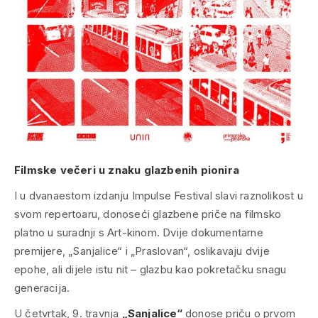
Filmske večeri u znaku glazbenih pionira
I u dvanaestom izdanju Impulse Festival slavi raznolikost u
svom repertoaru, donoseći glazbene priče na filmsko
platno u suradnji s Art-kinom. Dvije dokumentarne
premijere, „Sanjalice“ i „Praslovan“, oslikavaju dvije
epohe, ali dijele istu nit – glazbu kao pokretačku snagu
generacija.
U četvrtak, 9. travnja
„Sanjalice“
donose priču o prvom