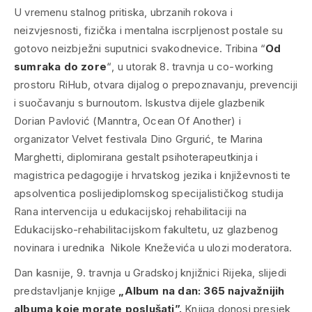
U vremenu stalnog pritiska, ubrzanih rokova i
neizvjesnosti, fizička i mentalna iscrpljenost postale su
gotovo neizbježni suputnici svakodnevice. Tribina
“
Od
sumraka do zore
“
, u utorak 8. travnja u co-working
prostoru RiHub, otvara dijalog o prepoznavanju, prevenciji
i suočavanju s burnoutom. Iskustva dijele glazbenik
Dorian Pavlović (Manntra, Ocean Of Another) i
organizator Velvet festivala Dino Grgurić, te Marina
Marghetti, diplomirana gestalt psihoterapeutkinja i
magistrica pedagogije i hrvatskog jezika i književnosti te
apsolventica poslijediplomskog specijalističkog studija
Rana intervencija u edukacijskoj rehabilitaciji na
Edukacijsko-rehabilitacijskom fakultetu, uz glazbenog
novinara i urednika Nikole Kneževića u ulozi moderatora.
Dan kasnije, 9. travnja u Gradskoj knjižnici Rijeka, slijedi
predstavljanje knjige
„Album na dan: 365 najvažnijih
albuma koje morate poslušati”.
Knjiga donosi presjek