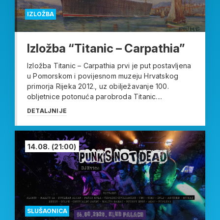
IZLOŽBA
Izložba “Titanic – Carpathia”
Izložba Titanic – Carpathia prvi je put postavljena
u Pomorskom i povijesnom muzeju Hrvatskog
primorja Rijeka 2012., uz obilježavanje 100.
obljetnice potonuća parobroda Titanic....
DETALJNIJE
14.08.
(21:00)
SLUŠAONICA