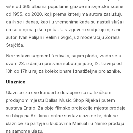
više od 365 albuma popularne glazbe sa svjetske scene
od 1955. do 2020. koji prema kriterijima autora zaslužuju
da ih se i danas, kao i u vremenima kada su nastali sluša i
da se o njima piše i priča. U razgovoru sudjeluju njezini
autori Ivan Palijan i Velimir Grgić, uz moderaciju Zorana
Stajčića.
Neizostavni segment festivala, sajam ploča, vraća se u
svom 23. izdanju i pretvara subotnje jutro, 12. travnja od
10h do 17h u raj za kolekcionare i znatiželjne prolaznike.
Ulaznice
Ulaznice za sve koncerte dostupne su na fizičkom
prodajnom mjestu Dallas Music Shop Rijeka i putem
sustava Entrio. Za obje filmske projekcije mjesta prodaje
su blagajna Art-kina i online sustav ulaznice.hr, dok se
ulaznice za partyje u klubovima Manual i u Nemo prodaju
na samome ulazu.