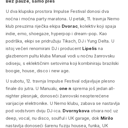
Bez pauze, samo ples
U dva klupska prostora Impulse Festival donosi dva
noćna i moćna party maratona. U petak, 11. travnja Nemo
klub preuzima riječka ekipa
Dvorac
, kolektiv koji spaja
indie, emo, shoegaze, hyperpop i dream-pop. Kao
podrška, ekipi se pridružuju Tikach, DJ i Yung Delta. U
istoj večeri renomirani DJ i producent
Lipelis
na
glazbenom pultu kluba Manual vodi u noćnu žanrovsku
odiseju, s eklektičnim setovima koji kombiniraju brazilski
boogie, house, disco i new age.
U subotu, 12. travnja Impulse Festival odjavljuje plesno
finale do jutra. U Manualu,
one n
sprema još jedan
all-
nighter
plesnjak, donoseći žanrovski neopterećene
varijacije elektronike. U Nemo klubu, zabava se nastavlja
pod vodstvom dviju DJ-ica.
Dvornykova
otvara noć uz
deep, vocal, nu disco, soulful i UK garage, dok
Mirilo
nastavlja donoseći šarenu fuziju housea, funka, UK