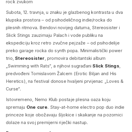
rock zvukom
Subota, 12. travnja, u znaku je glazbenog kontrasta u dva
klupska prostora – od psihodeličnog indie/rocka do
plesnih ritmova. Bendovi novijeg datuma, Stereosister i
Slick Stings zauzimaju Palach i vode publiku na
ekspediciju kroz retro zvučne pejzaže – od psihodelije
preko garage rocka do synth popa. Minimalistički power
trio,
Stereosister
, promovira debitantski album
„Swimming with Rats“, a njihovi sugrađani
Slick Stings
,
predvođeni Tomislavom Žalcem (Erotic Biljan and His
Heretics), na festival donose hvaljeni prvijenac „Loves &
Curse“.
Istovremeno, Nemo Klub postaje plesna oaza koju
spremaju
One cure
. Stay-at-home electro pop duo indie
princeze koje obožavaju šljokice i skakanje na pozornici
dolaze na svoj premijerni riječki nastup.