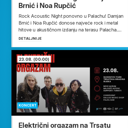
Brnić i Noa Rupčić
Rock Acoustic Night ponovno u Palachu! Damjan
Brnić i Noa Rupčić donose najveće rock i metal
hitove u akustičnom izdanju na terasu Palacha....
DETALJNIJE
23.08.
(00:00)
KONCERT
Električni orgazam na Trsatu