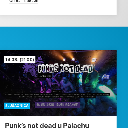
ČITAJTE DALJE
14.08.
(21:00)
SLUŠAONICA
Punk’s not dead u Palachu