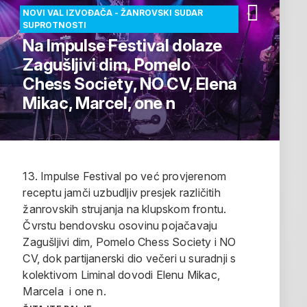
NOVI VAL IZVOĐAČA - ŽANROVSKI SUDAR
SUPROTNOSTI
Na Impulse Festival dolaze
Zagušljivi dim, Pomelo
Chess Society, NO CV, Elena
Mikac, Marcel, one n
13. Impulse Festival po već provjerenom
receptu jamči uzbudljiv presjek različitih
žanrovskih strujanja na klupskom frontu.
Čvrstu bendovsku osovinu pojačavaju
Zagušljivi dim, Pomelo Chess Society i NO
CV, dok partijanerski dio večeri u suradnji s
kolektivom Liminal dovodi Elenu Mikac,
Marcela i one n.