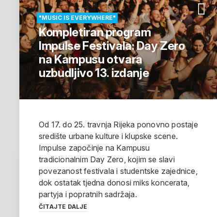
"MUSIC IS EVERYWHERE"
Kompletiran program
Impulse Festivala: Day Zero
na Kampusu otvara
uzbudljivo 13. izdanje
Od 17. do 25. travnja Rijeka ponovno postaje
središte urbane kulture i klupske scene.
Impulse započinje na Kampusu
tradicionalnim Day Zero, kojim se slavi
povezanost festivala i studentske zajednice,
dok ostatak tjedna donosi miks koncerata,
partyja i popratnih sadržaja.
ČITAJTE DALJE