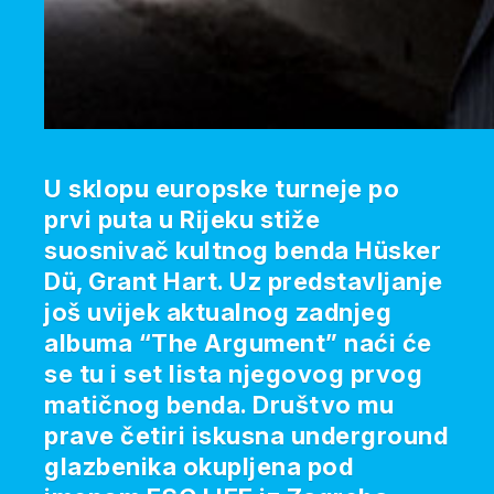
U sklopu europske turneje po
prvi puta u Rijeku stiže
suosnivač kultnog benda Hüsker
Dü, Grant Hart. Uz predstavljanje
još uvijek aktualnog zadnjeg
albuma “The Argument” naći će
se tu i set lista njegovog prvog
matičnog benda. Društvo mu
prave četiri iskusna underground
glazbenika okupljena pod