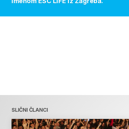
imenom ESC LIFE iz Zagreba.
SLIČNI ČLANCI