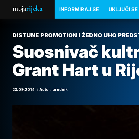
moja
rijeka
INFORMIRAJ SE
UKLJUČI SE
DISTUNE PROMOTION I ŽEDNO UHO PRED
Suosnivač kult
Grant Hart u Rij
23.09.2014.
Autor:
urednik