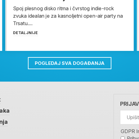
Spoj plesnog disko ritma i čvrstog indie-rock
zvuka idealan je za kasnoljetni open-air party na
Trsatu....
DETALJNIJE
POGLEDAJ SVA DOGAĐANJA
t
PRIJA
taka
nja
GDPR I
Prihv