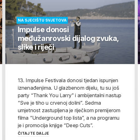
NA SJECIŠTU SVJETOVA
Impulse donosi
međužanrovski dijalog zvuka,
slike i riječi
13. Impulse Festivala donosi tjedan ispunjen
iznenađenjima. U glazbenom dijelu, tu su još
party “Thank You Larry” i ambijentalni nastup
“Sve je tiho u crvenoj dolini”. Sedma
umjetnost zastupljena je riječkom premijerom
filma “Underground top lista”, a na programu
je i promocija knjige “Deep Cuts”.
ČITAJTE DALJE