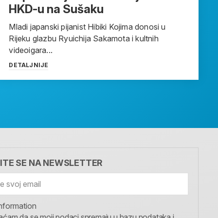
HKD-u na Sušaku
Mladi japanski pijanist Hibiki Kojima donosi u
Rijeku glazbu Ryuichija Sakamota i kultnih
videoigara...
DETALJNIJE
VITE SE NA NEWSLETTER
nformation
aćam da se moji podaci spremaju u bazu podataka i