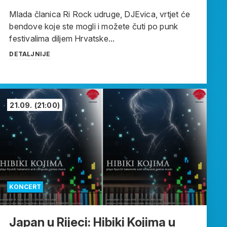
Mlada članica Ri Rock udruge, DJEvica, vrtjet će
bendove koje ste mogli i možete čuti po punk
festivalima diljem Hrvatske...
DETALJNIJE
21.09.
(21:00)
KONCERT
Japan u Rijeci: Hibiki Kojima u