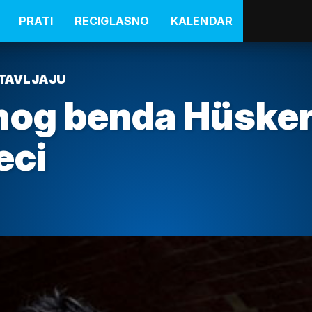
PRATI
RECIGLASNO
KALENDAR
STAVLJAJU
nog benda Hüsker
eci