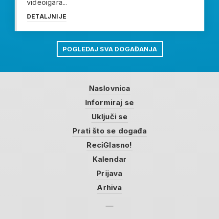
videoigara...
DETALJNIJE
POGLEDAJ SVA DOGAĐANJA
Naslovnica
Informiraj se
Uključi se
Prati što se događa
ReciGlasno!
Kalendar
Prijava
Arhiva