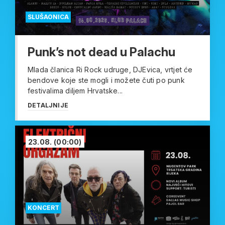
SLUŠAONICA
Punk’s not dead u Palachu
Mlada članica Ri Rock udruge, DJEvica, vrtjet će
bendove koje ste mogli i možete čuti po punk
festivalima diljem Hrvatske...
DETALJNIJE
23.08.
(00:00)
KONCERT