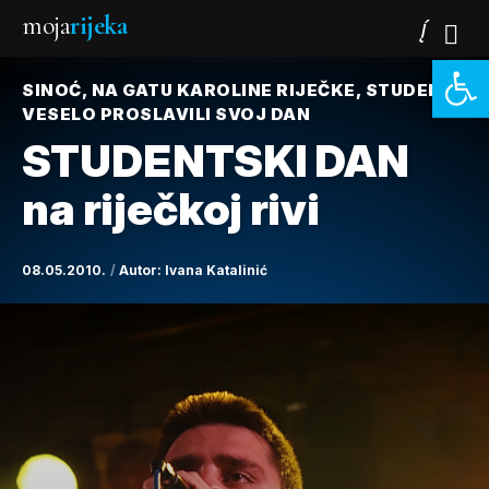
moja
rijeka
Open 
SINOĆ, NA GATU KAROLINE RIJEČKE, STUDENTI
VESELO PROSLAVILI SVOJ DAN
STUDENTSKI DAN
na riječkoj rivi
08.05.2010.
Autor:
Ivana Katalinić