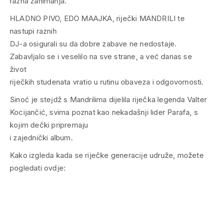
razna zanimanja.
HLADNO PIVO, EDO MAAJKA, riječki MANDRILI te
nastupi raznih
DJ-a osigurali su da dobre zabave ne nedostaje.
Zabavljalo se i veselilo na sve strane, a već danas se
život
riječkih studenata vratio u rutinu obaveza i odgovornosti.
Sinoć je stejdž s Mandrilima dijelila riječka legenda Valter
Kocijančić, svima poznat kao nekadašnji lider Parafa, s
kojim dečki pripremaju
i zajednički album.
Kako izgleda kada se riječke generacije udruže, možete
pogledati ovdje: