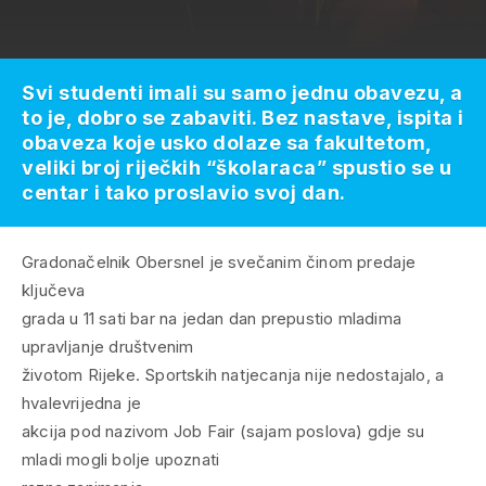
Svi studenti imali su samo jednu obavezu, a
to je, dobro se zabaviti. Bez nastave, ispita i
obaveza koje usko dolaze sa fakultetom,
veliki broj riječkih “školaraca” spustio se u
centar i tako proslavio svoj dan.
Gradonačelnik Obersnel je svečanim činom predaje
ključeva
grada u 11 sati bar na jedan dan prepustio mladima
upravljanje društvenim
životom Rijeke. Sportskih natjecanja nije nedostajalo, a
hvalevrijedna je
akcija pod nazivom Job Fair (sajam poslova) gdje su
mladi mogli bolje upoznati