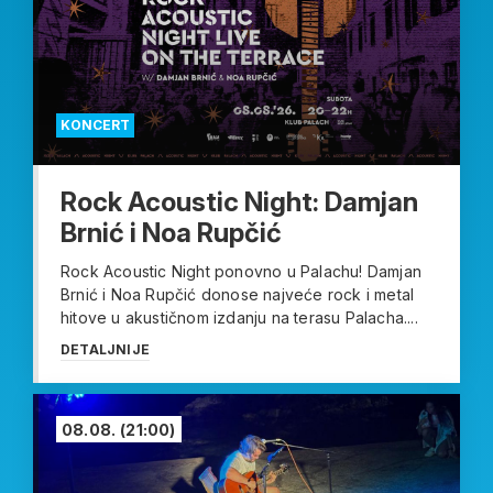
KONCERT
Rock Acoustic Night: Damjan
Brnić i Noa Rupčić
Rock Acoustic Night ponovno u Palachu! Damjan
Brnić i Noa Rupčić donose najveće rock i metal
hitove u akustičnom izdanju na terasu Palacha....
DETALJNIJE
08.08.
(21:00)