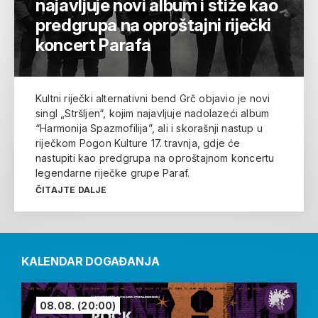
najavljuje novi album i stiže kao
predgrupa na oproštajni riječki
koncert Parafa
Kultni riječki alternativni bend Grč objavio je novi
singl „Stršljen“, kojim najavljuje nadolazeći album
“Harmonija Spazmofilija”, ali i skorašnji nastup u
riječkom Pogon Kulture 17. travnja, gdje će
nastupiti kao predgrupa na oproštajnom koncertu
legendarne riječke grupe Paraf.
ČITAJTE DALJE
KALENDAR DOGAĐANJA
08.08.
(20:00)