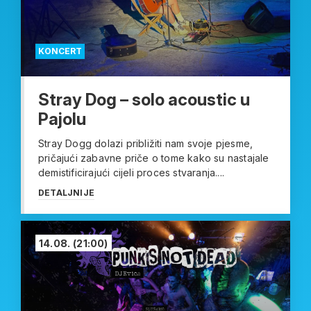
KONCERT
Stray Dog – solo acoustic u
Pajolu
Stray Dogg dolazi približiti nam svoje pjesme,
pričajući zabavne priče o tome kako su nastajale
demistificirajući cijeli proces stvaranja....
DETALJNIJE
14.08.
(21:00)