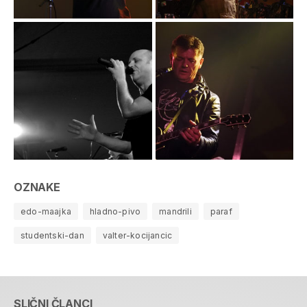
OZNAKE
edo-maajka
hladno-pivo
mandrili
paraf
studentski-dan
valter-kocijancic
SLIČNI ČLANCI