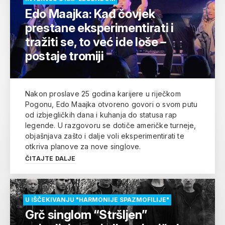
Edo Maajka: Kad čovjek
prestane eksperimentirati i
tražiti se, to već ide loše –
postaje tromiji
Nakon proslave 25 godina karijere u riječkom
Pogonu, Edo Maajka otvoreno govori o svom putu
od izbjegličkih dana i kuhanja do statusa rap
legende. U razgovoru se dotiče američke turneje,
objašnjava zašto i dalje voli eksperimentirati te
otkriva planove za nove singlove.
ČITAJTE DALJE
U IŠČEKIVANJU "HARMONIJE SPAZMOFILIJE"
Grč singlom “Stršljen”