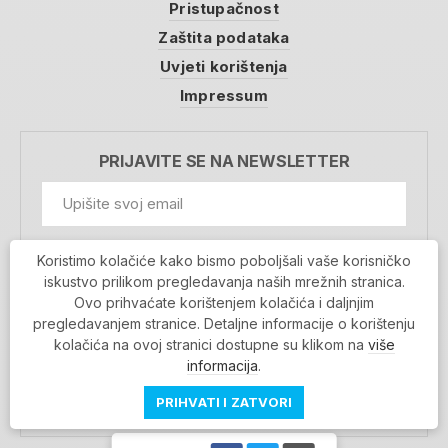
Pristupačnost
Zaštita podataka
Uvjeti korištenja
Impressum
PRIJAVITE SE NA NEWSLETTER
GDPR Information
Koristimo kolačiće kako bismo poboljšali vaše korisničko
Prihvaćam da se moji podaci spremaju u bazu
iskustvo prilikom pregledavanja naših mrežnih stranica.
podataka i koriste u svrhu slanja MojaRijeka
Ovo prihvaćate korištenjem kolačića i daljnjim
newslettera
pregledavanjem stranice. Detaljne informacije o korištenju
MOJARIJEKA NEWSLETTER
kolačića na ovoj stranici dostupne su klikom na
više
PRIJAVI SE
informacija
.
PRIHVATI I ZATVORI