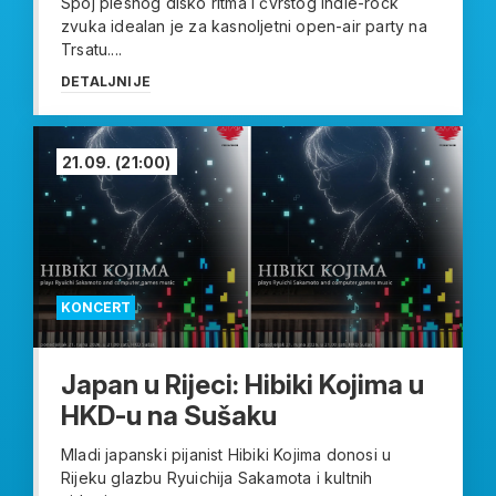
Spoj plesnog disko ritma i čvrstog indie-rock
zvuka idealan je za kasnoljetni open-air party na
Trsatu....
DETALJNIJE
21.09.
(21:00)
KONCERT
Japan u Rijeci: Hibiki Kojima u
HKD-u na Sušaku
Mladi japanski pijanist Hibiki Kojima donosi u
Rijeku glazbu Ryuichija Sakamota i kultnih