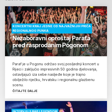
KONCERTNI KRAJ JEDNE OD NAJVAŽNIJIH PRIČA
REGIONALNOG PUNKA
Nezaboravni oproštaj Parafa
pred rasprodanim Pogonom
Paraf je u Pogonu održao svoj posljednji koncert u
Rijeci i zaključio impresivnih 50 godina djelovanja,
ostavljajući iza sebe nasljeđe koje je trajno
obilježilo riječku, hrvatsku i regionalnu glazbenu
scenu.
ČITAJTE DALJE
INTERVJU S RAP LEGENDOM