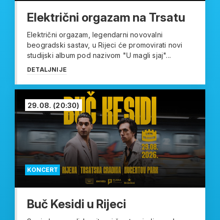
Električni orgazam na Trsatu
Električni orgazam, legendarni novovalni
beogradski sastav, u Rijeci će promovirati novi
studijski album pod nazivom "U magli sjaj"...
DETALJNIJE
29.08.
(20:30)
KONCERT
Buč Kesidi u Rijeci