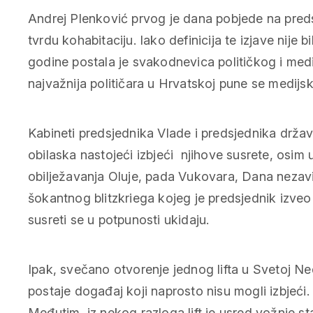
Andrej Plenković prvog je dana pobjede na pre
tvrdu kohabitaciju. Iako definicija te izjave nije b
godine postala je svakodnevica političkog i me
najvažnija političara u Hrvatskoj pune se medijski 
Kabineti predsjednika Vlade i predsjednika države
obilaska nastojeći izbjeći njihove susrete, osi
obilježavanja Oluje, pada Vukovara, Dana nezavi
šokantnog blitzkriega kojeg je predsjednik izveo
susreti se u potpunosti ukidaju.
Ipak, svečano otvorenje jednog lifta u Svetoj Ne
postaje događaj koji naprosto nisu mogli izbjeći.
Međutim, iz nekog razloga lift je usred vožnje sta