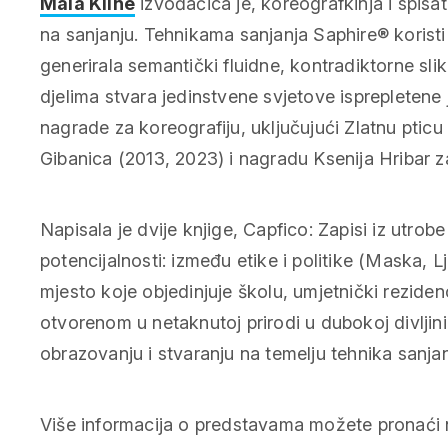
Mala Kline
izvođačica je, koreografkinja i spisate
na sanjanju. Tehnikama sanjanja Saphire® koristi 
generirala semantički fluidne, kontradiktorne sli
djelima stvara jedinstvene svjetove isprepletene
nagrade za koreografiju, uključujući Zlatnu pti
Gibanica (2013, 2023) i nagradu Ksenija Hribar za 
Napisala je dvije knjige,
Capfico: Zapisi iz utrobe
potencijalnosti: između etike i politike
(Maska, Lj
mjesto koje objedinjuje školu, umjetnički reziden
otvorenom u netaknutoj prirodi u dubokoj divljin
obrazovanju i stvaranju na temelju tehnika sanjan
Više informacija o predstavama možete pronaći 