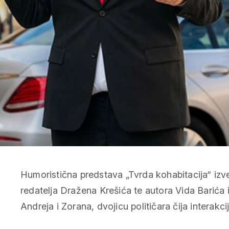
Humoristična predstava „Tvrda kohabitacija“ izves
redatelja Dražena Krešića te autora Vida Barića i
Andreja i Zorana, dvojicu političara čija interak