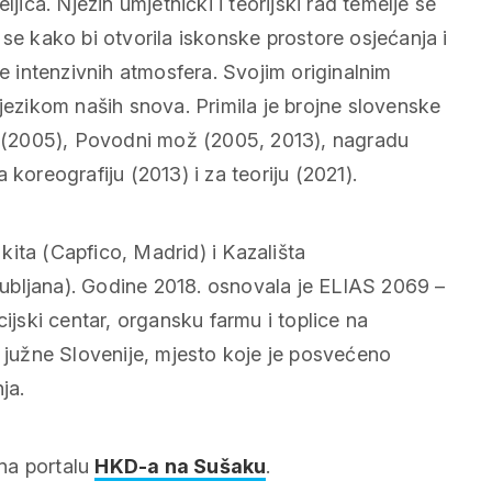
ljica. Njezin umjetnički i teorijski rad temelje se
se kako bi otvorila iskonske prostore osjećanja i
ke intenzivnih atmosfera. Svojim originalnim
 jezikom naših snova. Primila je brojne slovenske
cu (2005), Povodni mož (2005, 2013), nagradu
koreografiju (2013) i za teoriju (2021).
 kita
(Capfico, Madrid) i
Kazališta
ubljana). Godine 2018. osnovala je ELIAS 2069 –
cijski centar, organsku farmu i toplice na
i južne Slovenije, mjesto koje je posvećeno
ja.
na portalu
HKD-a na Sušaku
.