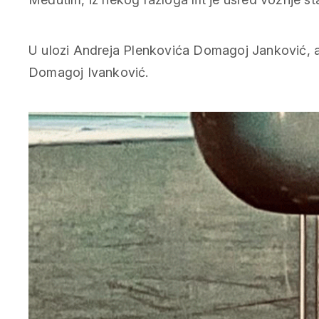
U ulozi Andreja Plenkovića Domagoj Janković, a
Domagoj Ivanković.