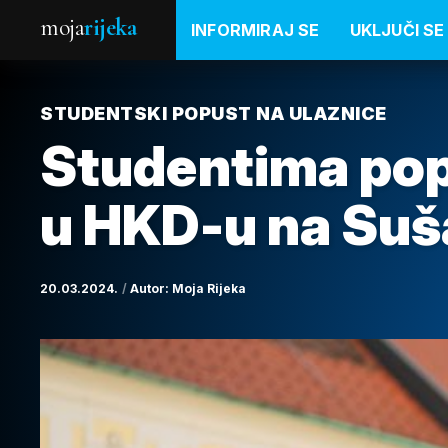
moja
rijeka
INFORMIRAJ SE
UKLJUČI SE
STUDENTSKI POPUST NA ULAZNICE
Studentima pop
u HKD-u na Su
20.03.2024.
Autor:
Moja Rijeka