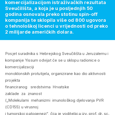
komercijalizacijom istraživačkih rezultata
Sveučilišta, a koja je u posljednjih 50
godina osnovala preko stotinu spin-off
kompanija te sklopila više od 800 ugovora
o tehnološkoj licenci u vrijednosti od preko
2 milijarde američkih dolara.
Posjet suradnika s Hebrejskog Sveučilišta u Jeruzalemu i
kompanije Yissum odvijat će se u sklopu radionice o
komercijalizaciji
monoklonskih protutijela, organizirane kao dio aktivnosti
projekta
financiranog sredstvima Hrvatske
zaklade za znanost
(„Molekularni mehanizmi imunološkog djelovanja PVR
(CD155) u virusnoj
i tumorskoj patogenezi“, čija je voditeljica izv. prof. dr. sc.