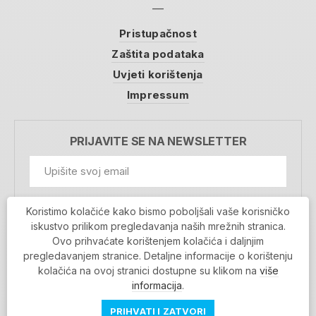
Pristupačnost
Zaštita podataka
Uvjeti korištenja
Impressum
PRIJAVITE SE NA NEWSLETTER
GDPR Information
Koristimo kolačiće kako bismo poboljšali vaše korisničko
Prihvaćam da se moji podaci spremaju u bazu
iskustvo prilikom pregledavanja naših mrežnih stranica.
podataka i koriste u svrhu slanja MojaRijeka
Ovo prihvaćate korištenjem kolačića i daljnjim
newslettera
pregledavanjem stranice. Detaljne informacije o korištenju
MOJARIJEKA NEWSLETTER
kolačića na ovoj stranici dostupne su klikom na
više
PRIJAVI SE
informacija
.
PRIHVATI I ZATVORI