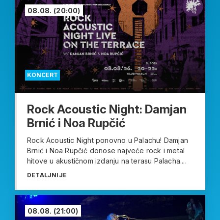
08.08.
(20:00)
KONCERT
Rock Acoustic Night: Damjan
Brnić i Noa Rupčić
Rock Acoustic Night ponovno u Palachu! Damjan
Brnić i Noa Rupčić donose najveće rock i metal
hitove u akustičnom izdanju na terasu Palacha....
DETALJNIJE
08.08.
(21:00)