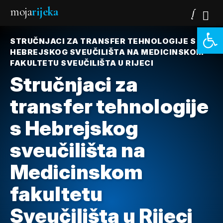
moja
rijeka
Open 
STRUČNJACI ZA TRANSFER TEHNOLOGIJE S
HEBREJSKOG SVEUČILIŠTA NA MEDICINSKOM
FAKULTETU SVEUČILIŠTA U RIJECI
Stručnjaci za
transfer tehnologije
s Hebrejskog
sveučilišta na
Medicinskom
fakultetu
Sveučilišta u Rijeci