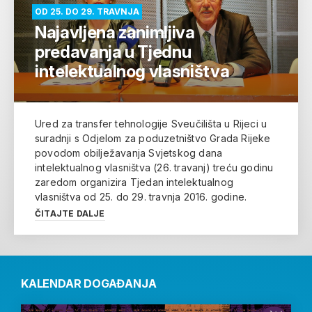
OD 25. DO 29. TRAVNJA
Najavljena zanimljiva
predavanja u Tjednu
intelektualnog vlasništva
Ured za transfer tehnologije Sveučilišta u Rijeci u
suradnji s Odjelom za poduzetništvo Grada Rijeke
povodom obilježavanja Svjetskog dana
intelektualnog vlasništva (26. travanj) treću godinu
zaredom organizira Tjedan intelektualnog
vlasništva od 25. do 29. travnja 2016. godine.
ČITAJTE DALJE
KALENDAR DOGAĐANJA