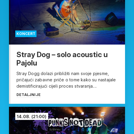
KONCERT
Stray Dog – solo acoustic u
Pajolu
Stray Dogg dolazi približiti nam svoje pjesme,
pričajući zabavne priče o tome kako su nastajale
demistificirajući cijeli proces stvaranja....
DETALJNIJE
14.08.
(21:00)