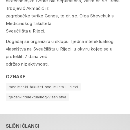
biotehnološke tvrtke Bia Separations, zatim dr. sc. Irena
Trbojević Akmačić iz
zagrebačke tvrtke Genos, te dr. sc. Olga Shevchuk s
Medicinskog fakulteta
Sveučilišta u Rijeci.
Događaj se organizira u sklopu Tjedna intelektualnog
vlasništva na Sveučilištu u Rijeci, u okviru kojeg se u
proteklih 7 dana već
održao niz aktivnosti.
OZNAKE
medicinski-fakultet-sveucilista-u-rijeci
tjedan-intelektualnog-vlasnistva
SLIČNI ČLANCI