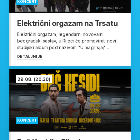
KONCERT
Električni orgazam na Trsatu
Električni orgazam, legendarni novovalni
beogradski sastav, u Rijeci će promovirati novi
studijski album pod nazivom "U magli sjaj"...
DETALJNIJE
29.08.
(20:30)
KONCERT