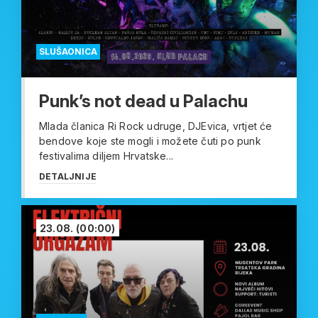
SLUŠAONICA
Punk’s not dead u Palachu
Mlada članica Ri Rock udruge, DJEvica, vrtjet će
bendove koje ste mogli i možete čuti po punk
festivalima diljem Hrvatske...
DETALJNIJE
23.08.
(00:00)