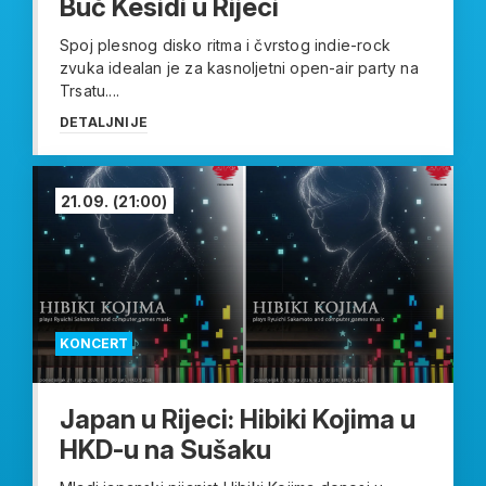
Buč Kesidi u Rijeci
Spoj plesnog disko ritma i čvrstog indie-rock
zvuka idealan je za kasnoljetni open-air party na
Trsatu....
DETALJNIJE
21.09.
(21:00)
KONCERT
Japan u Rijeci: Hibiki Kojima u
HKD-u na Sušaku