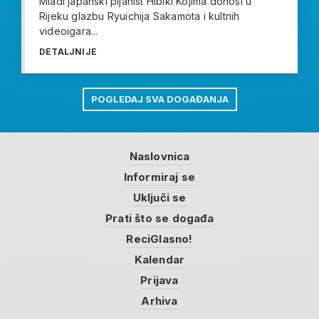
Mladi japanski pijanist Hibiki Kojima donosi u
Rijeku glazbu Ryuichija Sakamota i kultnih
videoigara...
DETALJNIJE
POGLEDAJ SVA DOGAĐANJA
Naslovnica
Informiraj se
Uključi se
Prati što se događa
ReciGlasno!
Kalendar
Prijava
Arhiva