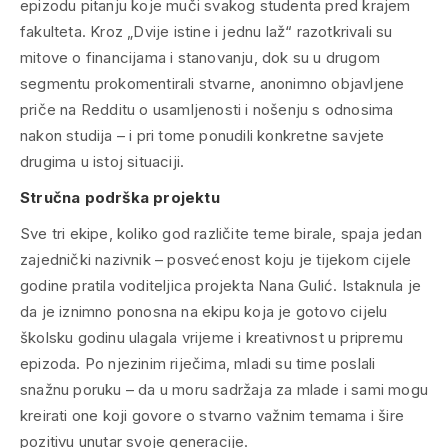
epizodu pitanju koje muči svakog studenta pred krajem
fakulteta. Kroz „Dvije istine i jednu laž“ razotkrivali su
mitove o financijama i stanovanju, dok su u drugom
segmentu prokomentirali stvarne, anonimno objavljene
priče na Redditu o usamljenosti i nošenju s odnosima
nakon studija – i pri tome ponudili konkretne savjete
drugima u istoj situaciji.
Stručna podrška projektu
Sve tri ekipe, koliko god različite teme birale, spaja jedan
zajednički nazivnik – posvećenost koju je tijekom cijele
godine pratila voditeljica projekta Nana Gulić. Istaknula je
da je iznimno ponosna na ekipu koja je gotovo cijelu
školsku godinu ulagala vrijeme i kreativnost u pripremu
epizoda. Po njezinim riječima, mladi su time poslali
snažnu poruku – da u moru sadržaja za mlade i sami mogu
kreirati one koji govore o stvarno važnim temama i šire
pozitivu unutar svoje generacije.