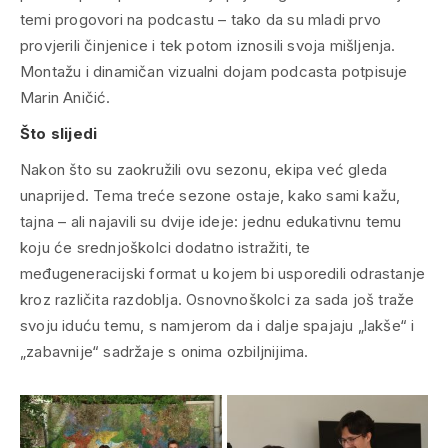
temi progovori na podcastu – tako da su mladi prvo
provjerili činjenice i tek potom iznosili svoja mišljenja.
Montažu i dinamičan vizualni dojam podcasta potpisuje
Marin Aničić.
Što slijedi
Nakon što su zaokružili ovu sezonu, ekipa već gleda
unaprijed. Tema treće sezone ostaje, kako sami kažu,
tajna – ali najavili su dvije ideje: jednu edukativnu temu
koju će srednjoškolci dodatno istražiti, te
međugeneracijski format u kojem bi usporedili odrastanje
kroz različita razdoblja. Osnovnoškolci za sada još traže
svoju iduću temu, s namjerom da i dalje spajaju „lakše“ i
„zabavnije“ sadržaje s onima ozbiljnijima.