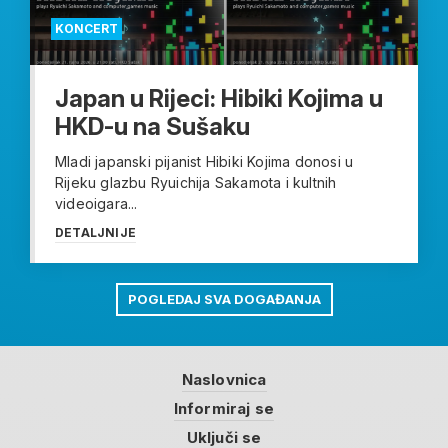
KONCERT
Japan u Rijeci: Hibiki Kojima u
HKD-u na Sušaku
Mladi japanski pijanist Hibiki Kojima donosi u
Rijeku glazbu Ryuichija Sakamota i kultnih
videoigara...
DETALJNIJE
POGLEDAJ SVA DOGAĐANJA
Naslovnica
Informiraj se
Uključi se