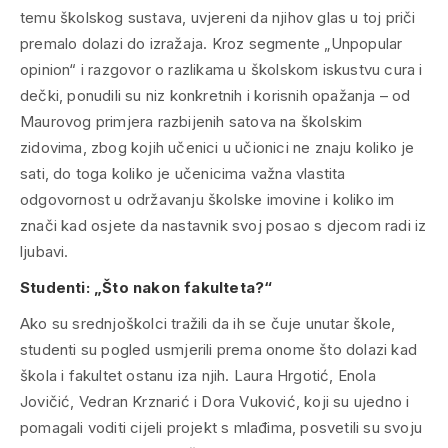
temu školskog sustava, uvjereni da njihov glas u toj priči
premalo dolazi do izražaja. Kroz segmente „Unpopular
opinion“ i razgovor o razlikama u školskom iskustvu cura i
dečki, ponudili su niz konkretnih i korisnih opažanja – od
Maurovog primjera razbijenih satova na školskim
zidovima, zbog kojih učenici u učionici ne znaju koliko je
sati, do toga koliko je učenicima važna vlastita
odgovornost u održavanju školske imovine i koliko im
znači kad osjete da nastavnik svoj posao s djecom radi iz
ljubavi.
Studenti: „Što nakon fakulteta?“
Ako su srednjoškolci tražili da ih se čuje unutar škole,
studenti su pogled usmjerili prema onome što dolazi kad
škola i fakultet ostanu iza njih. Laura Hrgotić, Enola
Jovičić, Vedran Krznarić i Dora Vuković, koji su ujedno i
pomagali voditi cijeli projekt s mlađima, posvetili su svoju