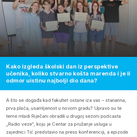
Kako izgleda školski dan iz perspektive
učenika, koliko stvarno košta marenda i je li
odmor uistinu najbolji dio dana?
A što se događa kad fakultet ostane iza vas – stanarina,
prva plaća, usamljenost u novom gradu? Upravo su te
teme mladi Riječani obradili u drugoj sezoni podcasta
„Radio veze“, koju je Centar za pružanje usluga u
zajednici Tić predstavio na press konferenciji, a epizode