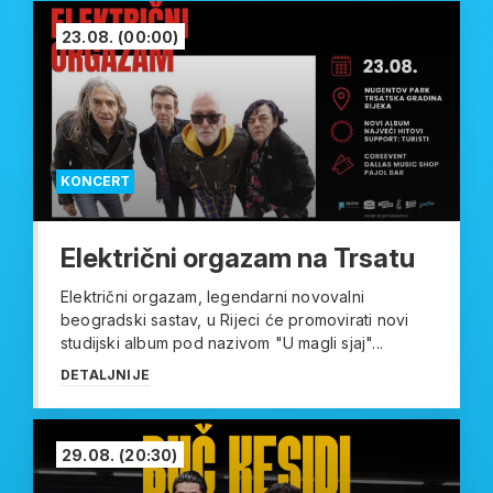
23.08.
(00:00)
KONCERT
Električni orgazam na Trsatu
Električni orgazam, legendarni novovalni
beogradski sastav, u Rijeci će promovirati novi
studijski album pod nazivom "U magli sjaj"...
DETALJNIJE
29.08.
(20:30)