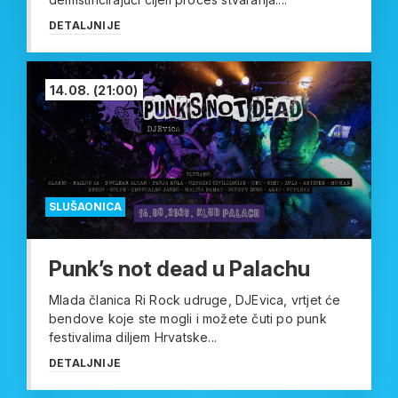
DETALJNIJE
14.08.
(21:00)
SLUŠAONICA
Punk’s not dead u Palachu
Mlada članica Ri Rock udruge, DJEvica, vrtjet će
bendove koje ste mogli i možete čuti po punk
festivalima diljem Hrvatske...
DETALJNIJE