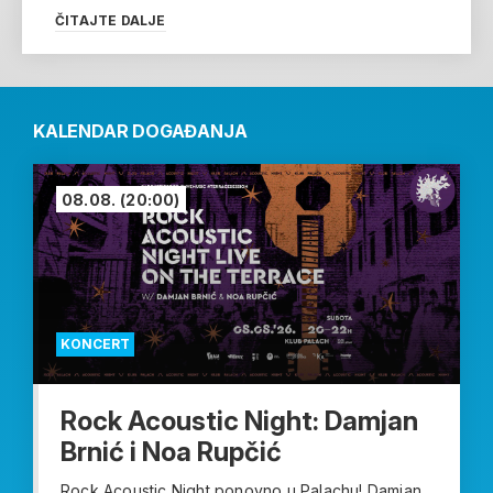
ČITAJTE DALJE
KALENDAR DOGAĐANJA
08.08.
(20:00)
KONCERT
Rock Acoustic Night: Damjan
Brnić i Noa Rupčić
Rock Acoustic Night ponovno u Palachu! Damjan