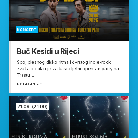
KONCERT
Buč Kesidi u Rijeci
Spoj plesnog disko ritma i čvrstog indie-rock
zvuka idealan je za kasnoljetni open-air party na
Trsatu....
DETALJNIJE
21.09.
(21:00)