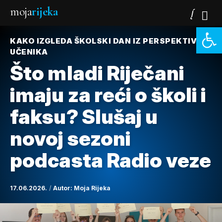
moja
rijeka
Open 
KAKO IZGLEDA ŠKOLSKI DAN IZ PERSPEKTIVE
UČENIKA
Što mladi Riječani
imaju za reći o školi i
faksu? Slušaj u
novoj sezoni
podcasta Radio veze
17.06.2026.
Autor:
Moja Rijeka