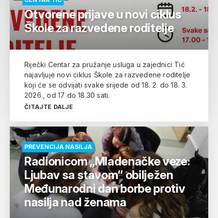
Otvorene prijave u novi ciklus
Škole za razvedene roditelje
Riječki Centar za pružanje usluga u zajednici Tić
najavljuje novi ciklus Škole za razvedene roditelje
koji će se odvijati svake srijede od 18. 2. do 18. 3.
2026., od 17 do 18.30 sati.
ČITAJTE DALJE
PREVENCIJA NASILJA
Radionicom „Mladenačke veze:
Ljubav sa stavom“ obilježen
Međunarodni dan borbe protiv
nasilja nad ženama