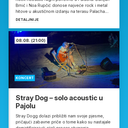
Brnić i Noa Rupčić donose najveće rock i metal
hitove u akustičnom izdanju na terasu Palacha....
DETALJNIJE
08.08.
(21:00)
KONCERT
Stray Dog – solo acoustic u
Pajolu
Stray Dogg dolazi približiti nam svoje pjesme,
pričajući zabavne priče o tome kako su nastajale
demistificirajući cijeli proces stvaranja....