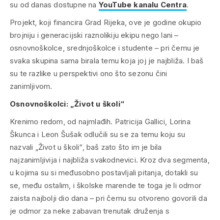
su od danas dostupne na
YouTube kanalu Centra
.
Projekt, koji financira Grad Rijeka, ove je godine okupio
brojniju i generacijski raznolikiju ekipu nego lani –
osnovnoškolce, srednjoškolce i studente – pri čemu je
svaka skupina sama birala temu koja joj je najbliža. I baš
su te razlike u perspektivi ono što sezonu čini
zanimljivom.
Osnovnoškolci: „Život u školi“
Krenimo redom, od najmlađih. Patricija Gallici, Lorina
Škunca i Leon Šušak odlučili su se za temu koju su
nazvali „Život u školi“, baš zato što im je bila
najzanimljivija i najbliža svakodnevici. Kroz dva segmenta,
u kojima su si međusobno postavljali pitanja, dotakli su
se, među ostalim, i školske marende te toga je li odmor
zaista najbolji dio dana – pri čemu su otvoreno govorili da
je odmor za neke zabavan trenutak druženja s