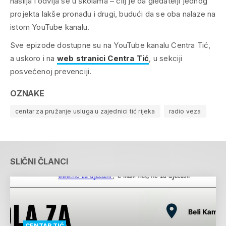
nasilja i odvija se u školama – cilj je da gledatelji jednog
projekta lakše pronađu i drugi, budući da se oba nalaze na
istom YouTube kanalu.
Sve epizode dostupne su na YouTube kanalu Centra Tić,
a uskoro i na
web stranici Centra Tić
, u sekciji
posvećenoj prevenciji.
OZNAKE
centar za pružanje usluga u zajednici tić rijeka
radio veza
SLIČNI ČLANCI
CENTAR TIĆ