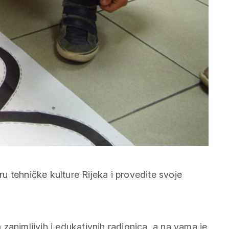
 tehničke kulture Rijeka i provedite svoje
m
zanimljivih i edukativnih radionica, a na vama je