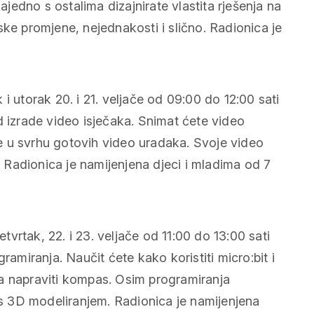
edno s ostalima dizajnirate vlastita rješenja na
ske promjene, nejednakosti i slično. Radionica je
 i utorak 20. i 21. veljače od 09:00 do 12:00 sati
d izrade video isječaka. Snimat ćete video
kte u svrhu gotovih video uradaka. Svoje video
e. Radionica je namijenjena djeci i mladima od 7
četvrtak, 22. i 23. veljače od 11:00 do 13:00 sati
ramiranja. Naučit ćete kako koristiti micro:bit i
a napraviti kompas. Osim programiranja
i s 3D modeliranjem. Radionica je namijenjena