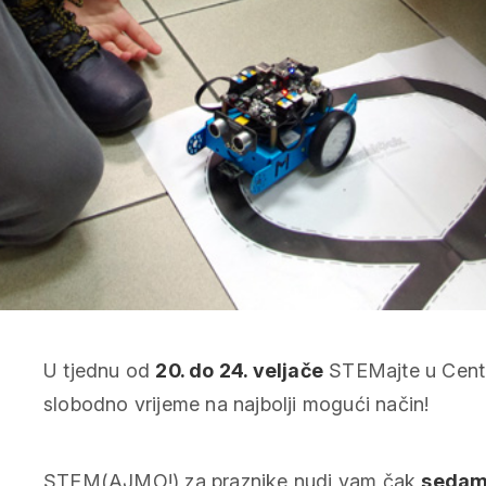
U tjednu od
20. do 24. veljače
STEMajte u Centru
slobodno vrijeme na najbolji mogući način!
STEM(AJMO!) za praznike nudi vam čak
seda