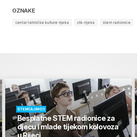
OZNAKE
centar tehničke kulture rijeka
ctk-rijeka
stem radionice
STEM(AJMO!)
Besplatne STEM radionice za
djecu i mlade tijekom kolovoza
u Rijeci