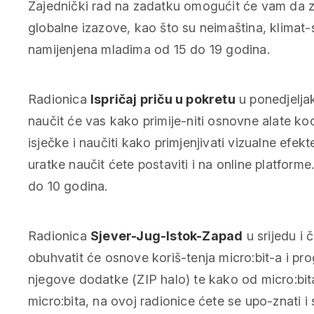
Zajednički rad na zadatku omogućit će vam da zaj
globalne izazove, kao što su neimaština, klimat-
namijenjena mladima od 15 do 19 godina.
Radionica
Ispričaj priču u pokretu
u ponedjeljak
naučit će vas kako primije-niti osnovne alate ko
isječke i naučiti kako primjenjivati vizualne efe
uratke naučit ćete postaviti i na online platform
do 10 godina.
Radionica
Sjever-Jug-Istok-Zapad
u srijedu i 
obuhvatit će osnove koriš-tenja micro:bit-a i prog
njegove dodatke (ZIP halo) te kako od micro:bit
micro:bita, na ovoj radionice ćete se upo-znati 