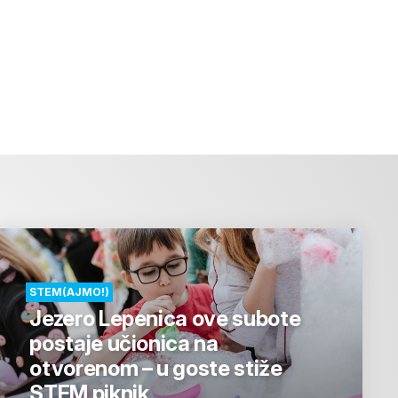
STEM(AJMO!)
Jezero Lepenica ove subote
postaje učionica na
otvorenom – u goste stiže
STEM piknik