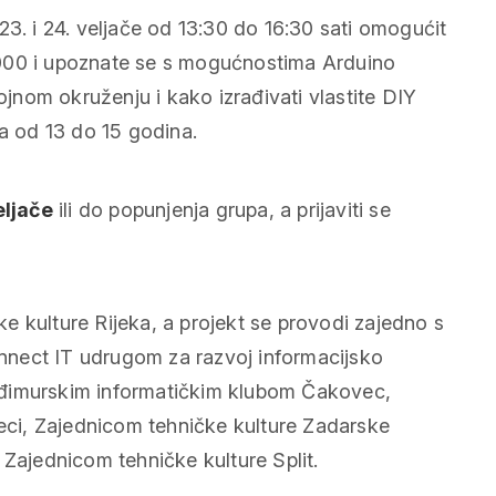
 23. i 24. veljače od 13:30 do 16:30 sati omogućit
1000 i upoznate se s mogućnostima Arduino
vojnom okruženju i kako izrađivati vlastite DIY
ma od 13 do 15 godina.
eljače
ili do popunjenja grupa, a prijaviti se
e kulture Rijeka, a projekt se provodi zajedno s
nnect IT udrugom za razvoj informacijsko
eđimurskim informatičkim klubom Čakovec,
jeci, Zajednicom tehničke kulture Zadarske
 Zajednicom tehničke kulture Split.