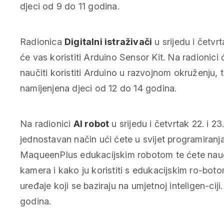
djeci od 9 do 11 godina.
Radionica
Digitalni istraživači
u srijedu i četvrt
će vas koristiti Arduino Sensor Kit. Na radionic
naučiti koristiti Arduino u razvojnom okruženju, t
namijenjena djeci od 12 do 14 godina.
Na radionici
AI robot
u srijedu i četvrtak 22. i 2
jednostavan način ući ćete u svijet programiranja
MaqueenPlus edukacijskim robotom te ćete nauči
kamera i kako ju koristiti s edukacijskim ro-botom.
uređaje koji se baziraju na umjetnoj inteligen-cij
godina.