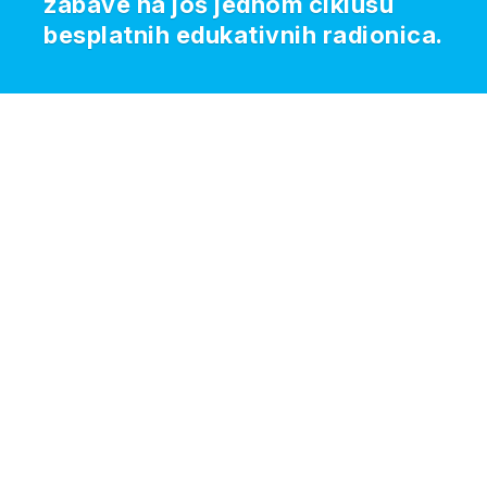
zabave na još jednom ciklusu
besplatnih edukativnih radionica.