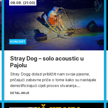
08.08.
(21:00)
KONCERT
Stray Dog – solo acoustic u
Pajolu
Stray Dogg dolazi približiti nam svoje pjesme,
pričajući zabavne priče o tome kako su nastajale
demistificirajući cijeli proces stvaranja....
DETALJNIJE