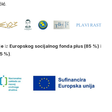
čić
.
je
iz
Europskog socijalnog fonda plus (85 %)
i
15 %)
.