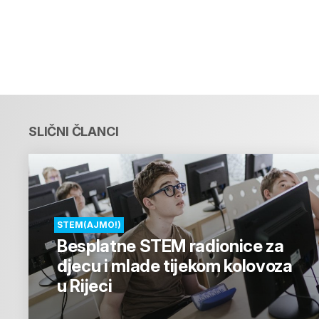
SLIČNI ČLANCI
STEM(AJMO!)
Besplatne STEM radionice za
djecu i mlade tijekom kolovoza
u Rijeci