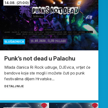
14.08.
(21:00)
SLUŠAONICA
Punk’s not dead u Palachu
Mlada članica Ri Rock udruge, DJEvica, vrtjet će
bendove koje ste mogli i možete čuti po punk
festivalima diljem Hrvatske...
DETALJNIJE