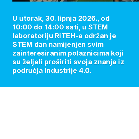
U utorak, 30. lipnja 2026., od
10:00 do 14:00 sati, u STEM
laboratoriju RiTEH-a održan je
STEM dan namijenjen svim
zainteresiranim polaznicima koji
su željeli proširiti svoja znanja iz
područja Industrije 4.0.