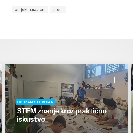
projekt narastem
stem
ODRŽAN STEM DAN
STEM znanje kroz praktično
iskustvo