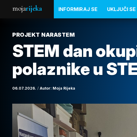
moja
rijeka
INFORMIRAJ SE
UKLJUČI SE
PROJEKT NARASTEM
STEM dan okupi
polaznike u ST
06.07.2026.
Autor:
Moja Rijeka