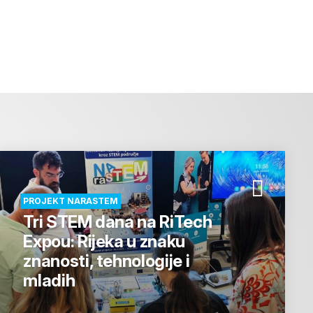
PROJEKT NARASTEM
Tri STEM dana na RiTech
Expou: Rijeka u znaku
znanosti, tehnologije i
mladih