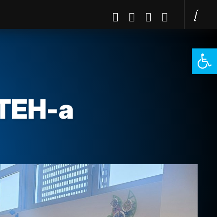
Open 
iTEH-a