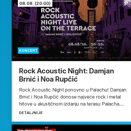
08.08.
(20:00)
KONCERT
Rock Acoustic Night: Damjan
Brnić i Noa Rupčić
Rock Acoustic Night ponovno u Palachu! Damjan
Brnić i Noa Rupčić donose najveće rock i metal
hitove u akustičnom izdanju na terasu Palacha....
DETALJNIJE