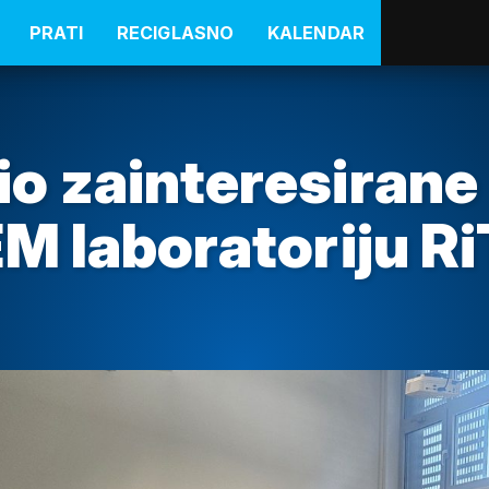
PRATI
RECIGLASNO
KALENDAR
o zainteresirane
EM laboratoriju R