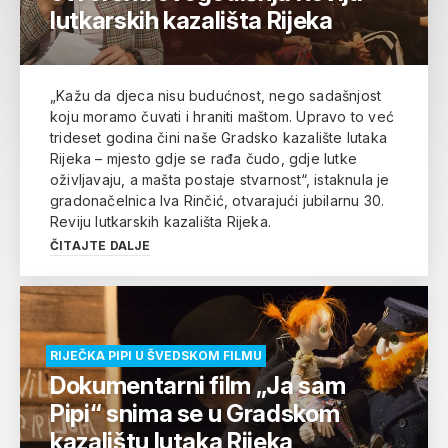
lutkarskih kazališta Rijeka
„Kažu da djeca nisu budućnost, nego sadašnjost
koju moramo čuvati i hraniti maštom. Upravo to već
trideset godina čini naše Gradsko kazalište lutaka
Rijeka – mjesto gdje se rađa čudo, gdje lutke
oživljavaju, a mašta postaje stvarnost“, istaknula je
gradonačelnica Iva Rinčić, otvarajući jubilarnu 30.
Reviju lutkarskih kazališta Rijeka.
ČITAJTE DALJE
RIJEČKA PIPI U ŠVEDSKOM FILMU
Dokumentarni film „Ja sam
Pipi“ snima se u Gradskom
kazalištu lutaka Rijeka