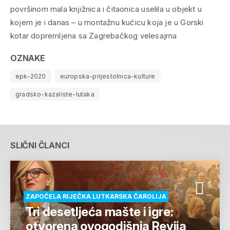
površinom mala knjižnica i čitaonica uselila u objekt u
kojem je i danas – u montažnu kućicu koja je u Gorski
kotar dopremljena sa Zagrebačkog velesajma
OZNAKE
epk-2020
europska-prijestolnica-kulture
gradsko-kazaliste-lutaka
SLIČNI ČLANCI
ZAPOČELA RIJEČKA LUTKARSKA ČAROLIJA
Tri desetljeća mašte i igre:
otvorena ovogodišnja Revija