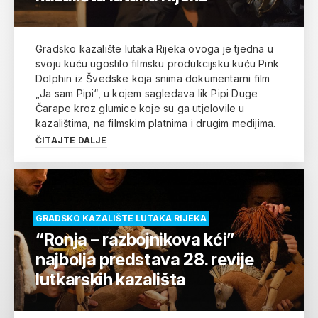
Gradsko kazalište lutaka Rijeka ovoga je tjedna u
svoju kuću ugostilo filmsku produkcijsku kuću Pink
Dolphin iz Švedske koja snima dokumentarni film
„Ja sam Pipi“, u kojem sagledava lik Pipi Duge
Čarape kroz glumice koje su ga utjelovile u
kazalištima, na filmskim platnima i drugim medijima.
ČITAJTE DALJE
GRADSKO KAZALIŠTE LUTAKA RIJEKA
“Ronja – razbojnikova kći”
najbolja predstava 28. revije
lutkarskih kazališta