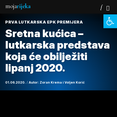
moja
rijeka
Open 
PRVA LUTKARSKA EPK PREMIJERA
Sretna kućica –
lutkarska predstava
koja će obilježiti
lipanj 2020.
01.06.2020.
Autor:
Zoran Krema i Voljen Korić