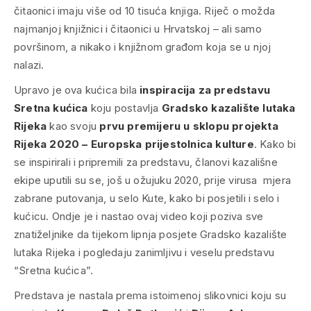
čitaonici imaju više od 10 tisuća knjiga. Riječ o možda
najmanjoj knjižnici i čitaonici u Hrvatskoj – ali samo
površinom, a nikako i knjižnom građom koja se u njoj
nalazi.
Upravo je ova kućica bila
inspiracija za predstavu
Sretna kućica
koju postavlja
Gradsko kazalište lutaka
Rijeka
kao svoju
prvu premijeru u sklopu projekta
Rijeka 2020 – Europska prijestolnica kulture
. Kako bi
se inspirirali i pripremili za predstavu, članovi kazališne
ekipe uputili su se, još u ožujuku 2020, prije virusa mjera
zabrane putovanja, u selo Kute, kako bi posjetili i selo i
kućicu. Ondje je i nastao ovaj video koji poziva sve
znatiželjnike da tijekom lipnja posjete Gradsko kazalište
lutaka Rijeka i pogledaju zanimljivu i veselu predstavu
“Sretna kućica”.
Predstava je nastala prema istoimenoj slikovnici koju su