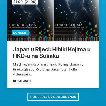
21.09.
(21:00)
KONCERT
Japan u Rijeci: Hibiki Kojima u
HKD-u na Sušaku
Mladi japanski pijanist Hibiki Kojima donosi u
Rijeku glazbu Ryuichija Sakamota i kultnih
videoigara...
DETALJNIJE
POGLEDAJ SVA DOGAĐANJA