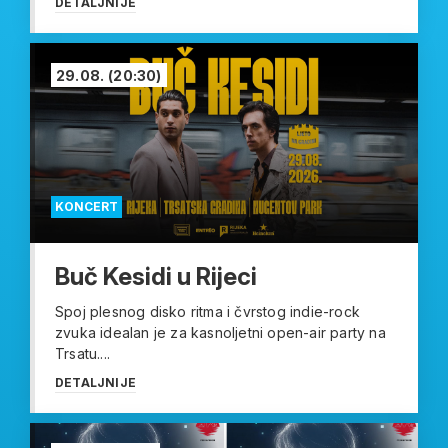
DETALJNIJE
29.08.
(20:30)
KONCERT
Buč Kesidi u Rijeci
Spoj plesnog disko ritma i čvrstog indie-rock
zvuka idealan je za kasnoljetni open-air party na
Trsatu....
DETALJNIJE