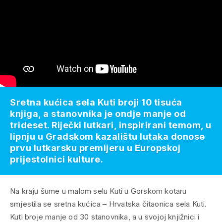
Sretna kućica sela Kuti broji 10 tisuća
knjiga, a stanovnika je ondje manje od
trideset. Riječki lutkari, inspirirani temom, u
lipnju u Gradskom kazalištu lutaka donose
prvu lutkarsku premijeru u Europskoj
prijestolnici kulture.
Na kraju šume u malom selu Kuti u Gorskom kotaru
smjestila se sretna kućica – Hrvatska čitaonica sela Kuti.
Kuti broje manje od 30 stanovnika, a u svojoj knjižnici i