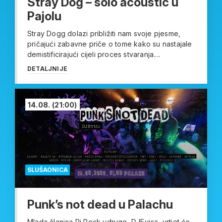
Stray Dog – solo acoustic u
Pajolu
Stray Dogg dolazi približiti nam svoje pjesme,
pričajući zabavne priče o tome kako su nastajale
demistificirajući cijeli proces stvaranja....
DETALJNIJE
14.08.
(21:00)
SLUŠAONICA
Punk’s not dead u Palachu
Mlada članica Ri Rock udruge, DJEvica, vrtjet će