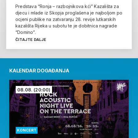
Predstava “Ronja – razbojnikova kći” Kazališta za
djecu i mlade iz Skopja proglašena je najboljom po
ocjeni publike na zatvaranju 28. revije lutkarskih
kazališta Rijeka u subotu te je dobitnica nagrade
“Domino”.
ČITAJTE DALJE
KALENDAR DOGAĐANJA
08.08.
(20:00)
KONCERT