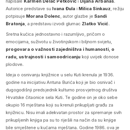
napisale
Karmen Delač Petković
i
Dijana Arbanas
.
Autorice predstave su
Ivana Đula
i
Milica Sinkauz
, režiju
potpisuje
Morana Dolenc
, autor glazbe je
Sandi
Bratonja
, a predstavu izvodi glumac
Zlatko Vicić
.
Sretna kućica jednostavno i razumljivo, pričom o
emocijama, suživotu u životinjskom i biljnom svijetu,
progovara o važnosti zajedništva i humanosti, o
radu, ustrajnosti i samoodricanju
koji uvijek donose
plodove.
Ideja o osnivanju knjižnice u selu Kuti krenula je 1936.
godine na inicijativu Antuna Burića koji je bio osnivač i
dugogodišnji predsjednik kulturno prosvjetnog društva
Hrvatske čitaonice sela Kuti. Te godine on je oko sebe
okupio 16 mještana koji su krenuli prikupljati građu za
knjižnicu. Nisu imali adekvatan prostor za spremanje svih
prikupljenih knjiga pa su to riješili na način da su knjige
bile smještene u kućama mještana. Godine 1986. ova je