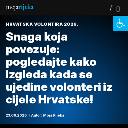
moja
rijeka
Open 
HRVATSKA VOLONTIRA 2026.
Snaga koja
povezuje:
pogledajte kako
izgleda kada se
ujedine volonteri iz
cijele Hrvatske!
23.06.2026.
Autor:
Moja Rijeka