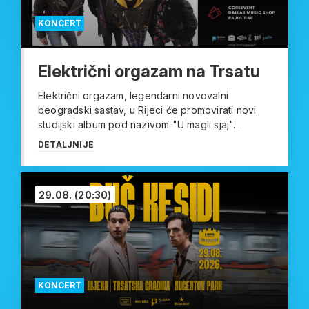
KONCERT
Električni orgazam na Trsatu
Električni orgazam, legendarni novovalni
beogradski sastav, u Rijeci će promovirati novi
studijski album pod nazivom "U magli sjaj"...
DETALJNIJE
29.08.
(20:30)
KONCERT