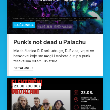
SLUŠAONICA
Punk’s not dead u Palachu
Mlada članica Ri Rock udruge, DJEvica, vrtjet će
bendove koje ste mogli i možete čuti po punk
festivalima diljem Hrvatske...
DETALJNIJE
23.08.
(00:00)