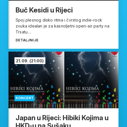
Buč Kesidi u Rijeci
Spoj plesnog disko ritma i čvrstog indie-rock
zvuka idealan je za kasnoljetni open-air party na
Trsatu....
DETALJNIJE
21.09.
(21:00)
KONCERT
Japan u Rijeci: Hibiki Kojima u
HKD-u na Sušaku