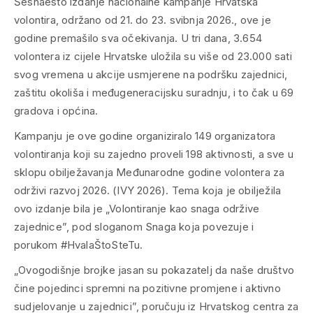
Šesnaesto izdanje nacionalne kampanje Hrvatska
volontira, održano od 21. do 23. svibnja 2026., ove je
godine premašilo sva očekivanja. U tri dana, 3.654
volontera iz cijele Hrvatske uložila su više od 23.000 sati
svog vremena u akcije usmjerene na podršku zajednici,
zaštitu okoliša i međugeneracijsku suradnju, i to čak u 69
gradova i općina.
Kampanju je ove godine organiziralo 149 organizatora
volontiranja koji su zajedno proveli 198 aktivnosti, a sve u
sklopu obilježavanja Međunarodne godine volontera za
održivi razvoj 2026. (IVY 2026). Tema koja je obilježila
ovo izdanje bila je „Volontiranje kao snaga održive
zajednice”, pod sloganom Snaga koja povezuje i
porukom #HvalaŠtoSteTu.
„Ovogodišnje brojke jasan su pokazatelj da naše društvo
čine pojedinci spremni na pozitivne promjene i aktivno
sudjelovanje u zajednici”, poručuju iz Hrvatskog centra za