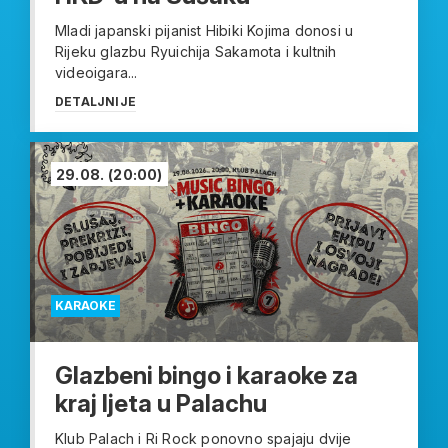
Mladi japanski pijanist Hibiki Kojima donosi u
Rijeku glazbu Ryuichija Sakamota i kultnih
videoigara...
DETALJNIJE
29.08.
(20:00)
KARAOKE
Glazbeni bingo i karaoke za
kraj ljeta u Palachu
Klub Palach i Ri Rock ponovno spajaju dvije