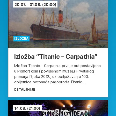
20.07. – 31.08.
(20:00)
IZLOŽBA
Izložba “Titanic – Carpathia”
Izložba Titanic – Carpathia prvi je put postavljena
u Pomorskom i povijesnom muzeju Hrvatskog
primorja Rijeka 2012., uz obilježavanje 100.
obljetnice potonuća parobroda Titanic....
DETALJNIJE
14.08.
(21:00)