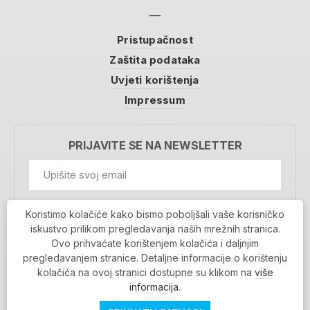
Pristupačnost
Zaštita podataka
Uvjeti korištenja
Impressum
PRIJAVITE SE NA NEWSLETTER
GDPR Information
Koristimo kolačiće kako bismo poboljšali vaše korisničko
Prihvaćam da se moji podaci spremaju u bazu
iskustvo prilikom pregledavanja naših mrežnih stranica.
podataka i koriste u svrhu slanja MojaRijeka
Ovo prihvaćate korištenjem kolačića i daljnjim
newslettera
pregledavanjem stranice. Detaljne informacije o korištenju
MOJARIJEKA NEWSLETTER
kolačića na ovoj stranici dostupne su klikom na
više
PRIJAVI SE
informacija
.