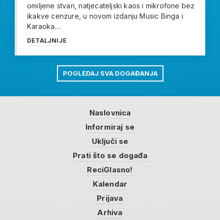
omiljene stvari, natjecateljski kaos i mikrofone bez
ikakve cenzure, u novom izdanju Music Binga i
Karaoka....
DETALJNIJE
POGLEDAJ SVA DOGAĐANJA
Naslovnica
Informiraj se
Uključi se
Prati što se događa
ReciGlasno!
Kalendar
Prijava
Arhiva