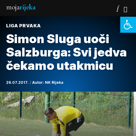
moja
rijeka
Open 
LIGA PRVAKA
Simon Sluga uoči
Salzburga: Svi jedva
čekamo utakmicu
26.07.2017.
Autor:
NK Rijeka