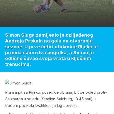
Simon Sluga zamijenio je ozlijeđenog
Andreja Prskala na golu na otvaranju
sezone. U prve četiri utakmice Rijeka je
primila samo dva pogotka, a Simon je
odlično čuvao svoja vrata u ključnim
trenucima.
Pravi ispit za Rijeku, posebice obranu, bit će ogled protiv
Salzburga u srijedu (Stadion Salzburg, 18.45 sati) u
trećem pretkolu kvalifikacija Lige prvaka.