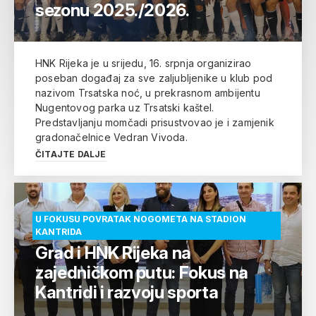
sezonu 2025./2026.
HNK Rijeka je u srijedu, 16. srpnja organizirao
poseban događaj za sve zaljubljenike u klub pod
nazivom Trsatska noć, u prekrasnom ambijentu
Nugentovog parka uz Trsatski kaštel.
Predstavljanju momčadi prisustvovao je i zamjenik
gradonačelnice Vedran Vivoda.
ČITAJTE DALJE
U FOKUSU POVRATAK NOGOMETA NA STADION
KANTRIDA
Grad i HNK Rijeka na
zajedničkom putu: Fokus na
Kantridi i razvoju sporta