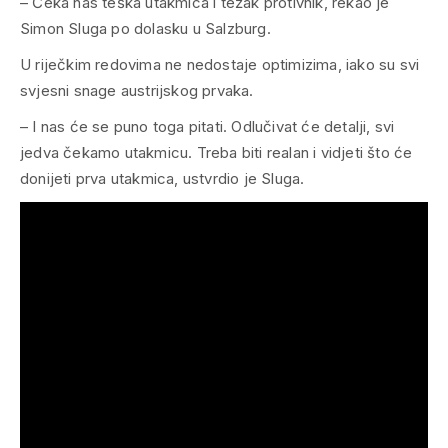
– Čeka nas teška utakmica i težak protivnik, rekao je
Simon Sluga po dolasku u Salzburg.
U riječkim redovima ne nedostaje optimizima, iako su svi
svjesni snage austrijskog prvaka.
– I nas će se puno toga pitati. Odlučivat će detalji, svi
jedva čekamo utakmicu. Treba biti realan i vidjeti što će
donijeti prva utakmica, ustvrdio je Sluga.