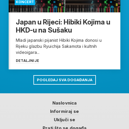
KONCERT
Japan u Rijeci: Hibiki Kojima u
HKD-u na Sušaku
Mladi japanski pijanist Hibiki Kojima donosi u
Rijeku glazbu Ryuichija Sakamota i kultnih
videoigara...
DETALJNIJE
POGLEDAJ SVA DOGAĐANJA
Naslovnica
Informiraj se
Uključi se
Prati što se događa