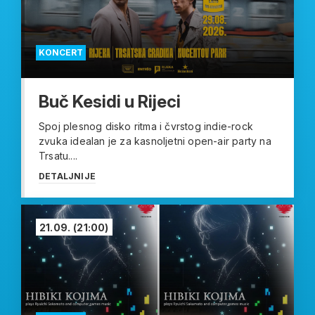
KONCERT
Buč Kesidi u Rijeci
Spoj plesnog disko ritma i čvrstog indie-rock
zvuka idealan je za kasnoljetni open-air party na
Trsatu....
DETALJNIJE
21.09.
(21:00)