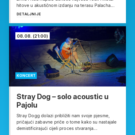
hitove u akustičnom izdanju na terasu Palacha....
DETALJNIJE
08.08.
(21:00)
KONCERT
Stray Dog – solo acoustic u
Pajolu
Stray Dogg dolazi približiti nam svoje pjesme,
pričajući zabavne priče o tome kako su nastajale
demistificirajući cijeli proces stvaranja....