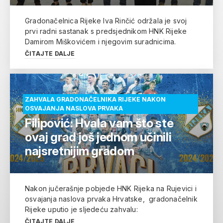
Gradonačelnica Rijeke Iva Rinčić održala je svoj
prvi radni sastanak s predsjednikom HNK Rijeke
Damirom Miškovićem i njegovim suradnicima.
ČITAJTE DALJE
ZAHVALA GRADONAČELNIKA RIJEKE NAKON
OSVAJANJA NASLOVA PRVAKA
Filipović: Hvala vam što ste
ovaj grad još jednom učinili
najsretnijim gradom
Nakon jučerašnje pobjede HNK Rijeka na Rujevici i
osvajanja naslova prvaka Hrvatske, gradonačelnik
Rijeke uputio je sljedeću zahvalu:
ČITAJTE DALJE