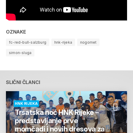
OZNAKE
fc-red-bull-salzburg
hnk-rijeka
nogomet
simon-sluga
SLIČNI ČLANCI
HNK RIJEKA
Trsatska noć HNK Rijeke –
predstavljanje prve
momčadi i novih dresova za