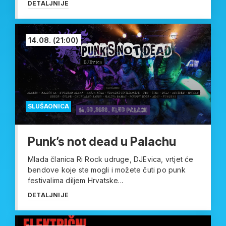
DETALJNIJE
14.08.
(21:00)
SLUŠAONICA
Punk’s not dead u Palachu
Mlada članica Ri Rock udruge, DJEvica, vrtjet će
bendove koje ste mogli i možete čuti po punk
festivalima diljem Hrvatske...
DETALJNIJE