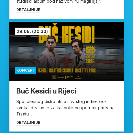
studijski album pod nazivom "U magli sjaj"...
DETALJNIJE
29.08.
(20:30)
KONCERT
Buč Kesidi u Rijeci
Spoj plesnog disko ritma i čvrstog indie-rock
zvuka idealan je za kasnoljetni open-air party na
Trsatu....
DETALJNIJE