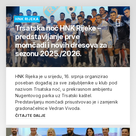
HNK RIJEKA
Trsatska noć HNK Rijeke –
predstavljanje prve
momčadi i novih dresova za
sezonu 2025./2026.
HNK Rijeka je u srijedu, 16. srpnja organizirao
poseban događaj za sve zaljubljenike u klub pod
nazivom Trsatska noć, u prekrasnom ambijentu
Nugentovog parka uz Trsatski kaštel.
Predstavljanju momčadi prisustvovao je i zamjenik
gradonačelnice Vedran Vivoda.
ČITAJTE DALJE