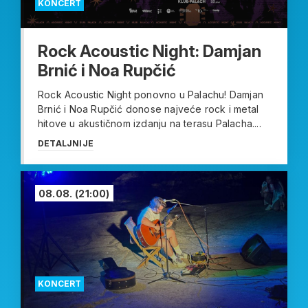
KONCERT
Rock Acoustic Night: Damjan
Brnić i Noa Rupčić
Rock Acoustic Night ponovno u Palachu! Damjan
Brnić i Noa Rupčić donose najveće rock i metal
hitove u akustičnom izdanju na terasu Palacha....
DETALJNIJE
08.08.
(21:00)
KONCERT