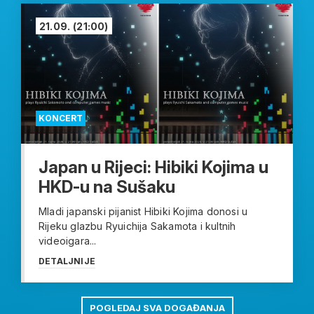
21.09.
(21:00)
KONCERT
Japan u Rijeci: Hibiki Kojima u
HKD-u na Sušaku
Mladi japanski pijanist Hibiki Kojima donosi u
Rijeku glazbu Ryuichija Sakamota i kultnih
videoigara...
DETALJNIJE
POGLEDAJ SVA DOGAĐANJA