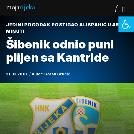
moja
rijeka
Open 
JEDINI POGODAK POSTIGAO ALISPAHIĆ U 45.
MINUTI
Šibenik odnio puni
plijen sa Kantride
21.03.2010.
Autor:
Goran Grudić