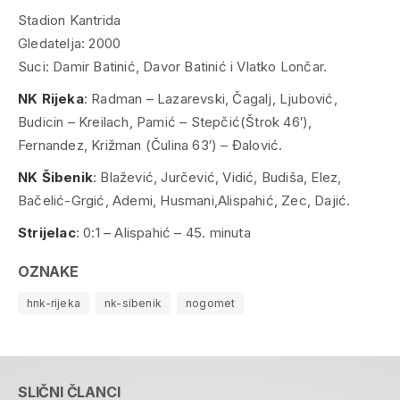
Stadion Kantrida
Gledatelja: 2000
Suci: Damir Batinić, Davor Batinić i Vlatko Lončar.
NK Rijeka
: Radman – Lazarevski, Čagalj, Ljubović,
Budicin – Kreilach, Pamić – Stepčić(Štrok 46′),
Fernandez, Križman (Čulina 63′) – Đalović.
NK Šibenik
: Blažević, Jurčević, Vidić, Budiša, Elez,
Bačelić-Grgić, Ademi, Husmani,Alispahić, Zec, Dajić.
Strijelac
: 0:1 – Alispahić – 45. minuta
OZNAKE
hnk-rijeka
nk-sibenik
nogomet
SLIČNI ČLANCI