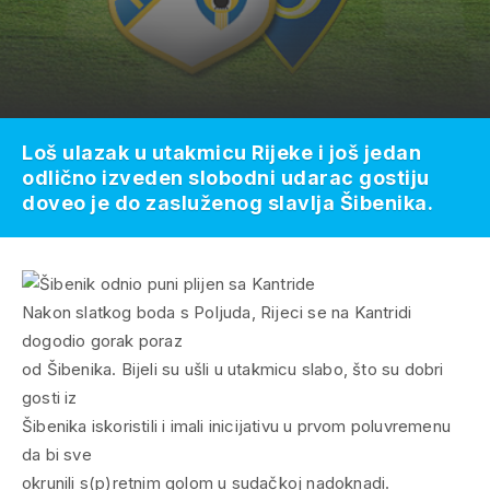
Loš ulazak u utakmicu Rijeke i još jedan
odlično izveden slobodni udarac gostiju
doveo je do zasluženog slavlja Šibenika.
Nakon slatkog boda s Poljuda, Rijeci se na Kantridi
dogodio gorak poraz
od Šibenika. Bijeli su ušli u utakmicu slabo, što su dobri
gosti iz
Šibenika iskoristili i imali inicijativu u prvom poluvremenu
da bi sve
okrunili s(p)retnim golom u sudačkoj nadoknadi.