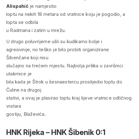
Alispahić
je namjestio
loptu na nekih 18 metara od vratnice koju je pogodio, a
lopta se odbila
u Radmana i zatim u mrežu.
U drugo poluvrijeme ušli su kudikamo bolje i
agresivnije, no teško je bilo probiti organizirane
Šibenčane koji nisu
slučajno na trećem mjestu. Najbolja prilika u završnici
utakmice je
bila kada je Štrok u šesnaestercu proslijedio loptu do
Čuline na drugoj
stativi, a ovaj je plasirao loptu kraj lijeve vratnice odličnog
vratara
gostiju, Blaževića.
HNK Rijeka – HNK Šibenik 0:1