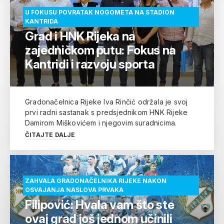
U FOKUSU POVRATAK NOGOMETA NA STADION
KANTRIDA
Grad i HNK Rijeka na
zajedničkom putu: Fokus na
Kantridi i razvoju sporta
Gradonačelnica Rijeke Iva Rinčić održala je svoj
prvi radni sastanak s predsjednikom HNK Rijeke
Damirom Miškovićem i njegovim suradnicima.
ČITAJTE DALJE
ZAHVALA GRADONAČELNIKA RIJEKE NAKON
OSVAJANJA NASLOVA PRVAKA
Filipović: Hvala vam što ste
ovaj grad još jednom učinili