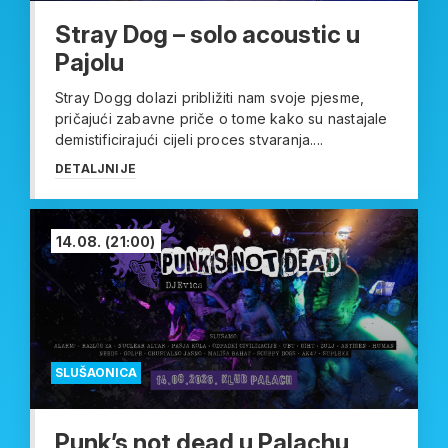
Stray Dog – solo acoustic u
Pajolu
Stray Dogg dolazi približiti nam svoje pjesme,
pričajući zabavne priče o tome kako su nastajale
demistificirajući cijeli proces stvaranja....
DETALJNIJE
14.08.
(21:00)
SLUŠAONICA
Punk’s not dead u Palachu