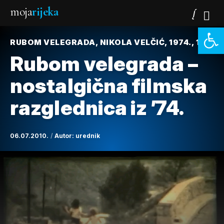
moja
rijeka
Open 
RUBOM VELEGRADA, NIKOLA VELČIĆ, 1974., 11'
Rubom velegrada –
nostalgična filmska
razglednica iz ’74.
06.07.2010.
Autor:
urednik