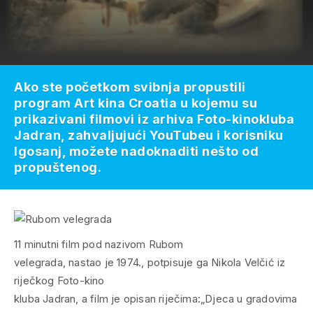
Ako ste početkom svibnja propustili
program Art kina Croatia u kojemu su
prikazivani filmovi iz arhiva Foto-kinokluba
Jadran, zahvaljujući YouTubeu i korisniku
Igosanj, možete nadoknaditi nešto od
propuštenog.
11 minutni film pod nazivom Rubom
velegrada, nastao je 1974., potpisuje ga Nikola Velčić iz
riječkog Foto-kino
kluba Jadran, a film je opisan riječima:„Djeca u gradovima