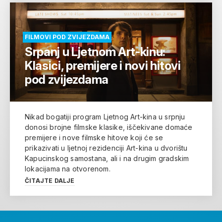
FILMOVI POD ZVIJEZDAMA
Srpanj u Ljetnom Art-kinu:
Klasici, premijere i novi hitovi
pod zvijezdama
Nikad bogatiji program Ljetnog Art-kina u srpnju
donosi brojne filmske klasike, iščekivane domaće
premijere i nove filmske hitove koji će se
prikazivati u ljetnoj rezidenciji Art-kina u dvorištu
Kapucinskog samostana, ali i na drugim gradskim
lokacijama na otvorenom.
ČITAJTE DALJE