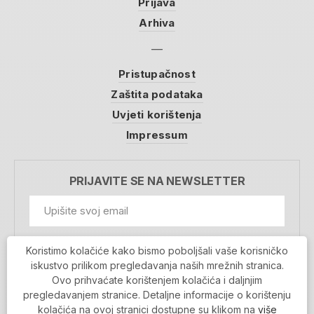
Prijava
Arhiva
Pristupačnost
Zaštita podataka
Uvjeti korištenja
Impressum
PRIJAVITE SE NA NEWSLETTER
GDPR Information
Koristimo kolačiće kako bismo poboljšali vaše korisničko
Prihvaćam da se moji podaci spremaju u bazu
iskustvo prilikom pregledavanja naših mrežnih stranica.
podataka i koriste u svrhu slanja MojaRijeka
Ovo prihvaćate korištenjem kolačića i daljnjim
newslettera
pregledavanjem stranice. Detaljne informacije o korištenju
MOJARIJEKA NEWSLETTER
kolačića na ovoj stranici dostupne su klikom na
više