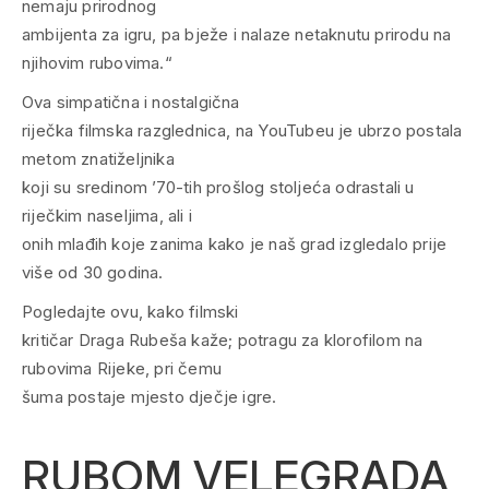
nemaju prirodnog
ambijenta za igru, pa bježe i nalaze netaknutu prirodu na
njihovim rubovima.“
Ova simpatična i nostalgična
riječka filmska razglednica, na YouTubeu je ubrzo postala
metom znatiželjnika
koji su sredinom ’70-tih prošlog stoljeća odrastali u
riječkim naseljima, ali i
onih mlađih koje zanima kako je naš grad izgledalo prije
više od 30 godina.
Pogledajte ovu, kako filmski
kritičar Draga Rubeša kaže; potragu za klorofilom na
rubovima Rijeke, pri čemu
šuma postaje mjesto dječje igre.
RUBOM VELEGRADA