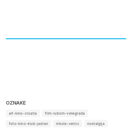
OZNAKE
art-kino-croatia
film-rubom-velegrada
foto-kino-klub-jadran
nikola-velcic
nostalgija