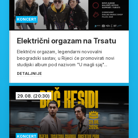
KONCERT
Električni orgazam na Trsatu
Električni orgazam, legendarni novovalni
beogradski sastav, u Rijeci će promovirati novi
studijski album pod nazivom "U magli sjaj"...
DETALJNIJE
29.08.
(20:30)
KONCERT