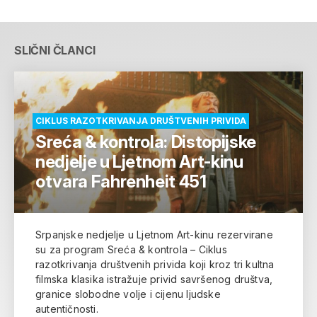
SLIČNI ČLANCI
CIKLUS RAZOTKRIVANJA DRUŠTVENIH PRIVIDA
Sreća & kontrola: Distopijske
nedjelje u Ljetnom Art-kinu
otvara Fahrenheit 451
Srpanjske nedjelje u Ljetnom Art-kinu rezervirane
su za program Sreća & kontrola – Ciklus
razotkrivanja društvenih privida koji kroz tri kultna
filmska klasika istražuje privid savršenog društva,
granice slobodne volje i cijenu ljudske
autentičnosti.