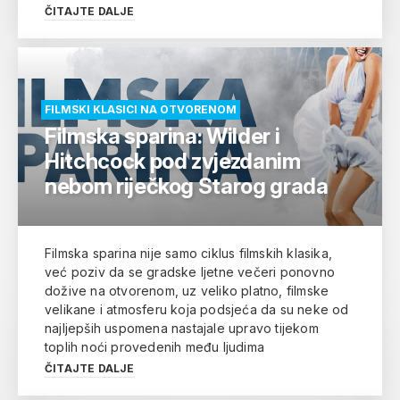
ČITAJTE DALJE
FILMSKI KLASICI NA OTVORENOM
Filmska sparina: Wilder i
Hitchcock pod zvjezdanim
nebom riječkog Starog grada
Filmska sparina nije samo ciklus filmskih klasika,
već poziv da se gradske ljetne večeri ponovno
dožive na otvorenom, uz veliko platno, filmske
velikane i atmosferu koja podsjeća da su neke od
najljepših uspomena nastajale upravo tijekom
toplih noći provedenih među ljudima
ČITAJTE DALJE