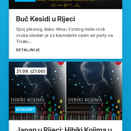
Buč Kesidi u Rijeci
Spoj plesnog disko ritma i čvrstog indie-rock
zvuka idealan je za kasnoljetni open-air party na
Trsatu....
DETALJNIJE
21.09.
(21:00)
KONCERT
Japan u Rijeci: Hibiki Kojima u