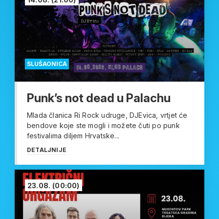
SLUŠAONICA
Punk’s not dead u Palachu
Mlada članica Ri Rock udruge, DJEvica, vrtjet će
bendove koje ste mogli i možete čuti po punk
festivalima diljem Hrvatske...
DETALJNIJE
23.08.
(00:00)