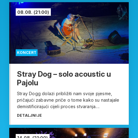
08.08.
(21:00)
KONCERT
Stray Dog – solo acoustic u
Pajolu
Stray Dogg dolazi približiti nam svoje pjesme,
pričajući zabavne priče o tome kako su nastajale
demistificirajući cijeli proces stvaranja....
DETALJNIJE
14.08.
(21:00)