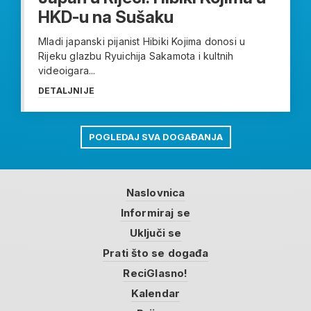
HKD-u na Sušaku
Mladi japanski pijanist Hibiki Kojima donosi u
Rijeku glazbu Ryuichija Sakamota i kultnih
videoigara...
DETALJNIJE
POGLEDAJ SVA DOGAĐANJA
Naslovnica
Informiraj se
Uključi se
Prati što se događa
ReciGlasno!
Kalendar