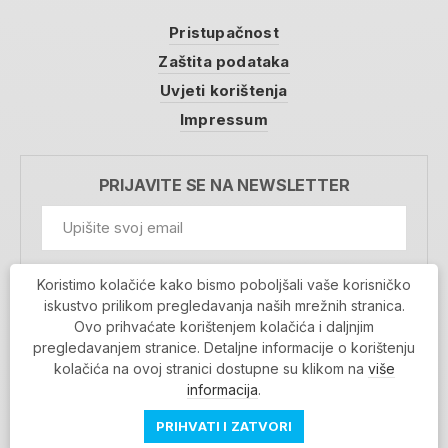
Pristupačnost
Zaštita podataka
Uvjeti korištenja
Impressum
PRIJAVITE SE NA NEWSLETTER
GDPR Information
Koristimo kolačiće kako bismo poboljšali vaše korisničko
Prihvaćam da se moji podaci spremaju u bazu
iskustvo prilikom pregledavanja naših mrežnih stranica.
podataka i koriste u svrhu slanja MojaRijeka
Ovo prihvaćate korištenjem kolačića i daljnjim
newslettera
pregledavanjem stranice. Detaljne informacije o korištenju
MOJARIJEKA NEWSLETTER
kolačića na ovoj stranici dostupne su klikom na
više
PRIJAVI SE
informacija
.
PRIHVATI I ZATVORI