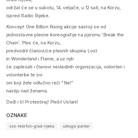
održat će se u subotu, 14. veljače, u 12 sati, na Korzu,
ispred Radio Rijeke.
Koncept One Billion Rising akcije sastoji se od
jednostavne plesne koreografije na pjesmu ‘Break the
Chain’. Ples će, na Korzu,
predvoditi članovi/ce plesnih skupina Lost
in Wonderland i Flame, a uz njih
će zaplesati i članovi nevladinih organizacija, volonteri i
volonterke te svi
oni koji žele odlučno reći “Ne!”
nasilju nad ženama.
Dođi i ti! Protestiraj! Pleši! Ustani!
OZNAKE
sos-telefon-grad-rijeka
udruga-pariter