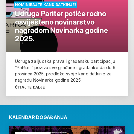
NOMINIRAJTE KANDIDATKINJE!
Udruga Pariter potiče rodno
osviješteno novinarstvo
nagradom Novinarka godine
2025.
Udruga za ljudska prava i građansku participaciju
“PaRiter” poziva sve građane i građanke da do 6.
prosinca 2025. predlože svoje kandidatkinje za
nagradu Novinarka godine 2025.
ČITAJTE DALJE
KALENDAR DOGAĐANJA