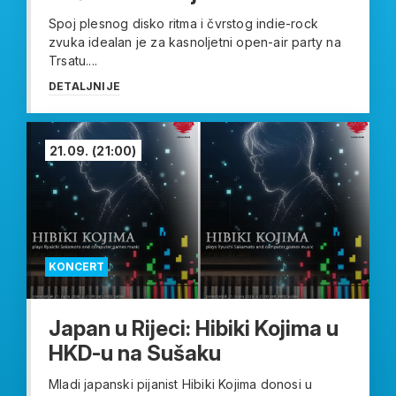
Spoj plesnog disko ritma i čvrstog indie-rock
zvuka idealan je za kasnoljetni open-air party na
Trsatu....
DETALJNIJE
21.09.
(21:00)
KONCERT
Japan u Rijeci: Hibiki Kojima u
HKD-u na Sušaku
Mladi japanski pijanist Hibiki Kojima donosi u