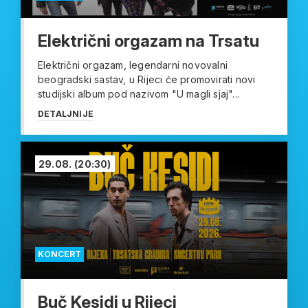
Električni orgazam na Trsatu
Električni orgazam, legendarni novovalni
beogradski sastav, u Rijeci će promovirati novi
studijski album pod nazivom "U magli sjaj"...
DETALJNIJE
29.08.
(20:30)
KONCERT
Buč Kesidi u Rijeci