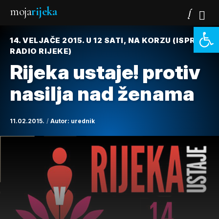
moja
rijeka
Open 
14. VELJAČE 2015. U 12 SATI, NA KORZU (ISPRED
RADIO RIJEKE)
Rijeka ustaje! protiv
nasilja nad ženama
11.02.2015.
Autor:
urednik