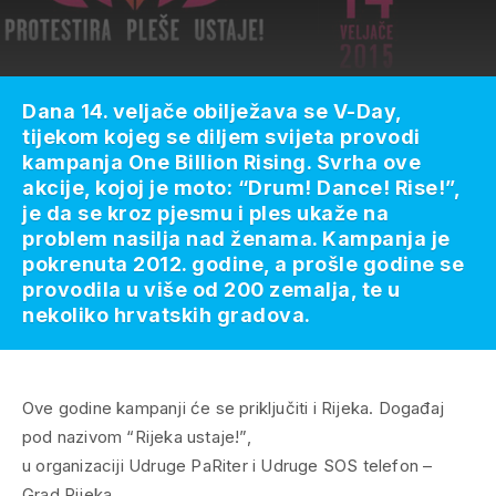
Dana 14. veljače obilježava se V-Day,
tijekom kojeg se diljem svijeta provodi
kampanja One Billion Rising. Svrha ove
akcije, kojoj je moto: “Drum! Dance! Rise!”,
je da se kroz pjesmu i ples ukaže na
problem nasilja nad ženama. Kampanja je
pokrenuta 2012. godine, a prošle godine se
provodila u više od 200 zemalja, te u
nekoliko hrvatskih gradova.
Ove godine kampanji će se priključiti i Rijeka. Događaj
pod nazivom “Rijeka ustaje!”,
u organizaciji Udruge PaRiter i Udruge SOS telefon –
Grad Rijeka,