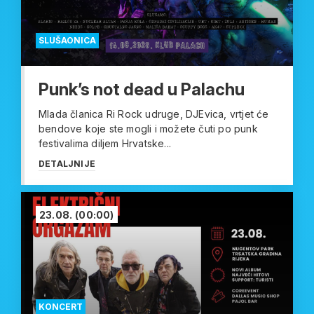
SLUŠAONICA
Punk’s not dead u Palachu
Mlada članica Ri Rock udruge, DJEvica, vrtjet će
bendove koje ste mogli i možete čuti po punk
festivalima diljem Hrvatske...
DETALJNIJE
23.08.
(00:00)
KONCERT