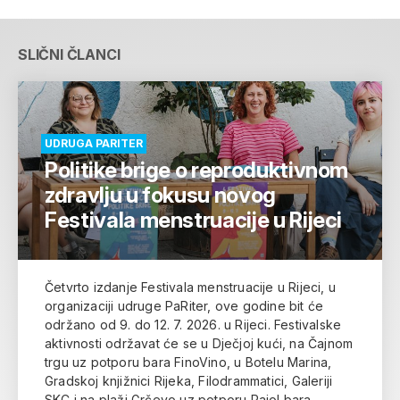
SLIČNI ČLANCI
UDRUGA PARITER
Politike brige o reproduktivnom
zdravlju u fokusu novog
Festivala menstruacije u Rijeci
Četvrto izdanje Festivala menstruacije u Rijeci, u
organizaciji udruge PaRiter, ove godine bit će
održano od 9. do 12. 7. 2026. u Rijeci. Festivalske
aktivnosti održavat će se u Dječjoj kući, na Čajnom
trgu uz potporu bara FinoVino, u Botelu Marina,
Gradskoj knjižnici Rijeka, Filodrammatici, Galeriji
SKC i na plaži Grčevo uz potporu Pajol bara.