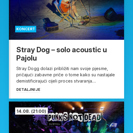
KONCERT
Stray Dog – solo acoustic u
Pajolu
Stray Dogg dolazi približiti nam svoje pjesme,
pričajući zabavne priče o tome kako su nastajale
demistificirajući cijeli proces stvaranja....
DETALJNIJE
14.08.
(21:00)