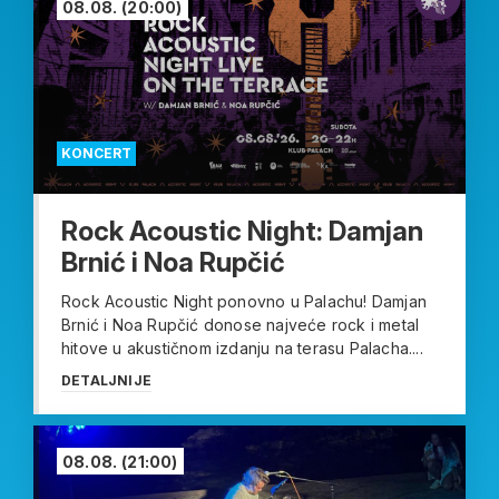
08.08.
(20:00)
KONCERT
Rock Acoustic Night: Damjan
Brnić i Noa Rupčić
Rock Acoustic Night ponovno u Palachu! Damjan
Brnić i Noa Rupčić donose najveće rock i metal
hitove u akustičnom izdanju na terasu Palacha....
DETALJNIJE
08.08.
(21:00)