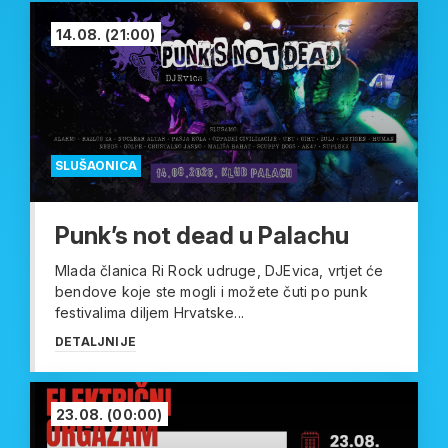
14.08.
(21:00)
SLUŠAONICA
Punk’s not dead u Palachu
Mlada članica Ri Rock udruge, DJEvica, vrtjet će
bendove koje ste mogli i možete čuti po punk
festivalima diljem Hrvatske...
DETALJNIJE
23.08.
(00:00)