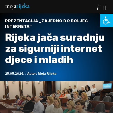
moja
rijeka
Open 
PREZENTACIJA „ZAJEDNO DO BOLJEG
INTERNETA“
Rijeka jača suradnju
za sigurniji internet
djece i mladih
25.05.2026.
Autor:
Moja Rijeka