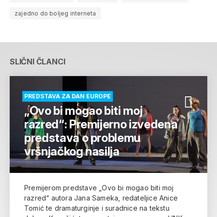
zajedno do boljeg interneta
SLIČNI ČLANCI
PREDSTAVA ZA DAN EUROPE
„Ovo bi mogao biti moj
razred“: Premijerno izvedena
predstava o problemu
vršnjačkog nasilja
Premijerom predstave „Ovo bi mogao biti moj
razred“ autora Jana Sameka, redateljice Anice
Tomić te dramaturginje i suradnice na tekstu