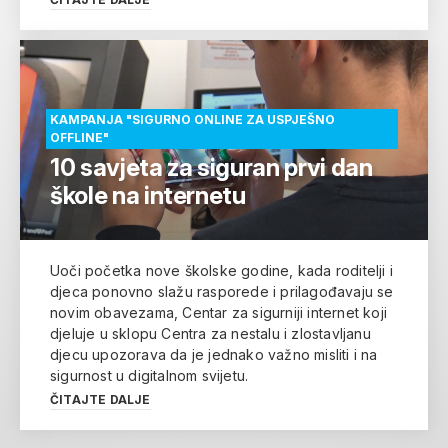
KAMPANJA "SIGURNO ONLINE ZA USPJEŠNO
OFFLINE"
10 savjeta za siguran prvi dan
škole na internetu
Uoči početka nove školske godine, kada roditelji i
djeca ponovno slažu rasporede i prilagođavaju se
novim obavezama, Centar za sigurniji internet koji
djeluje u sklopu Centra za nestalu i zlostavljanu
djecu upozorava da je jednako važno misliti i na
sigurnost u digitalnom svijetu.
ČITAJTE DALJE