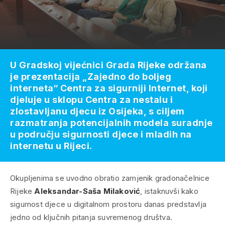
U Gradskoj vijećnici Grada Rijeke održana
je prezentacija „Zajedno do boljeg
interneta“ Centra za sigurniji Internet, koji
djeluje u sklopu Centra za nestalu i
zlostavljanu djecu iz Osijeka, s ciljem
razmatranja potencijalnih modela suradnje
u području sigurnosti djece i mladih na
internetu u Rijeci.
Okupljenima se uvodno obratio zamjenik gradonačelnice
Rijeke
Aleksandar-Saša Milaković
, istaknuvši kako
sigurnost djece u digitalnom prostoru danas predstavlja
jedno od ključnih pitanja suvremenog društva.