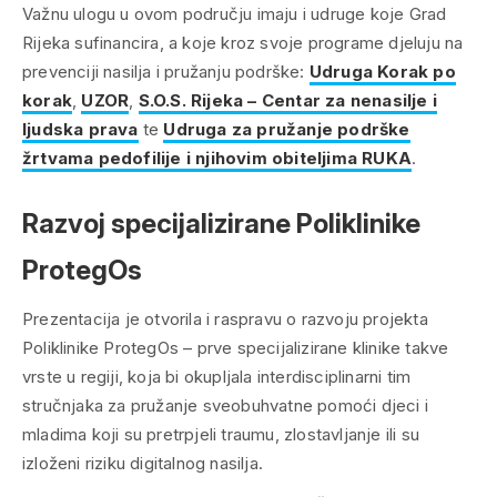
Važnu ulogu u ovom području imaju i udruge koje Grad
Rijeka sufinancira, a koje kroz svoje programe djeluju na
prevenciji nasilja i pružanju podrške:
Udruga Korak po
korak
,
UZOR
,
S.O.S. Rijeka – Centar za nenasilje i
ljudska prava
te
Udruga za pružanje podrške
žrtvama pedofilije i njihovim obiteljima RUKA
.
Razvoj specijalizirane Poliklinike
ProtegOs
Prezentacija je otvorila i raspravu o razvoju projekta
Poliklinike ProtegOs – prve specijalizirane klinike takve
vrste u regiji, koja bi okupljala interdisciplinarni tim
stručnjaka za pružanje sveobuhvatne pomoći djeci i
mladima koji su pretrpjeli traumu, zlostavljanje ili su
izloženi riziku digitalnog nasilja.