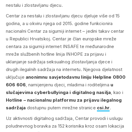
nestalu i zlostavljanu djecu.
Centar za nestalu i zlostavljanu djecu djeluje više od 15
godina, a u okviru njega od 2015. godine funkcionira
nacionalni Centar za sigurniji internet – jedini takav centar
u Republici Hrvatskoj. Centar je član europske mreže
centara za sigurniji internet INSAFE te međunarodne
mreže službenih hotline linija INHOPE za prijavu i
uklanjanje sadržaja seksualnog zlostavljanja djece i
drugih ilegalnih sadržaja na internetu. Njegova djelatnost
uključuje
anonimnu savjetodavnu liniju
Helpline 0800
606 606
, namijenjenu djeci, mladima i roditeljima
u
slučajevima cyberbullyinga i digitalnog nasilja
, kao i
Hotline – nacionalnu platformu za prijavu ilegalnog
sadržaja
dostupnu putem mrežne stranice
csi.hr
.
Uz aktivnosti digitalnog sadržaja, Centar provodi i uslugu
poludnevnog boravka za 152 korisnika kroz osam lokacija