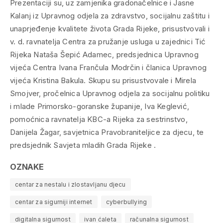
Prezentaciji su, uz zamjenika gradonačelnice i Jasne
Kalanj iz Upravnog odjela za zdravstvo, socijalnu zaštitu i
unaprjeđenje kvalitete života Grada Rijeke, prisustvovali i
v. d. ravnatelja Centra za pružanje usluga u zajednici Tić
Rijeka Nataša Šepić Adamec, predsjednica Upravnog
vijeća Centra Ivana Frančula Modrčin i članica Upravnog
vijeća Kristina Bakula. Skupu su prisustvovale i Mirela
Smojver, pročelnica Upravnog odjela za socijalnu politiku
i mlade Primorsko-goranske županije, Iva Keglević,
pomoćnica ravnatelja KBC-a Rijeka za sestrinstvo,
Danijela Žagar, savjetnica Pravobraniteljice za djecu, te
predsjednik Savjeta mladih Grada Rijeke .
OZNAKE
centar za nestalu i zlostavljanu djecu
centar za sigurniji internet
cyberbullying
digitalna sigurnost
ivan ćaleta
računalna sigurnost