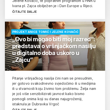
Jelene Kovačić, te popratnim programom u HNK-u
Ivana pl. Zajca obilježen je i Dan Europe u Rijeci.
ČITAJTE DALJE
PROJEKT ANICE TOMIĆ I JELENE KOVAČIĆ
„Ovo bi mogao biti moj razred“:
predstava o vršnjačkom nasilju
u digitalno doba uskoro u
„Zajcu“
Pitanje vršnjačkog nasilja čini nam se presudnim,
jer gotovo svakodnevno svjedočimo ili u medijima
ili u stvarnosti koju živimo tom problemu. Želja nam
je još više senzibilizirati javnost kako bismo
pomogli onima koji su danas najugroženiji,
istaknula je Dubravka Vrgoč
ČITAJTE DALJE