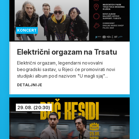
KONCERT
Električni orgazam na Trsatu
Električni orgazam, legendarni novovalni
beogradski sastav, u Rijeci će promovirati novi
studijski album pod nazivom "U magli sjaj"...
DETALJNIJE
29.08.
(20:30)