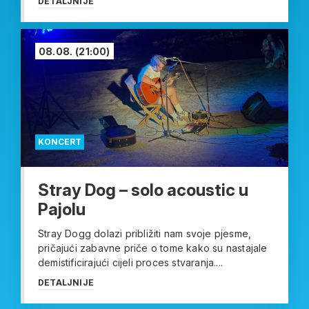
DETALJNIJE
08.08.
(21:00)
KONCERT
Stray Dog – solo acoustic u
Pajolu
Stray Dogg dolazi približiti nam svoje pjesme,
pričajući zabavne priče o tome kako su nastajale
demistificirajući cijeli proces stvaranja....
DETALJNIJE