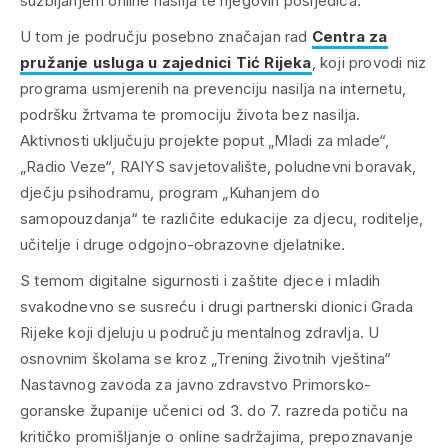
suzbijanjem online nasilja te njegovih posljedica.
U tom je području posebno značajan rad
Centra za
pružanje usluga u zajednici Tić Rijeka
, koji provodi niz
programa usmjerenih na prevenciju nasilja na internetu,
podršku žrtvama te promociju života bez nasilja.
Aktivnosti uključuju projekte poput „Mladi za mlade“,
„Radio Veze“, RAIYS savjetovalište, poludnevni boravak,
dječju psihodramu, program „Kuhanjem do
samopouzdanja“ te različite edukacije za djecu, roditelje,
učitelje i druge odgojno-obrazovne djelatnike.
S temom digitalne sigurnosti i zaštite djece i mladih
svakodnevno se susreću i drugi partnerski dionici Grada
Rijeke koji djeluju u području mentalnog zdravlja. U
osnovnim školama se kroz „Trening životnih vještina“
Nastavnog zavoda za javno zdravstvo Primorsko-
goranske županije učenici od 3. do 7. razreda potiču na
kritičko promišljanje o online sadržajima, prepoznavanje