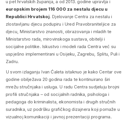
u pet hrvatskih županija, a od 2013. godine upravlja i
europskim brojem 116 000 za nestalu djecu u
Republici Hrvatskoj
. Djelovanje Centra za nestalu i
zlostavljanu djecu podupiru i Ured Pravobraniteljice za
djecu, Ministarstvo znanosti, obrazovanja i mladih te
Ministarstvo rada, mirovinskoga sustava, obitelji i
socijalne politike. Iskustvo i modeli rada Centra već su
uspješno implementirani u Osijeku, Zagrebu, Splitu, Puli i
Zadru.
U svom izlaganju Ivan Ćaleta istaknuo je kako Centar ove
godine obilježava 20 godina rada te kontinuirano širi
mrežu stručnjaka i usluga. U radu Centra sudjeluju brojni
profili stručnjaka – od socijalnih radnika, psihologa i
pedagoga do kriminalista, ekonomista i drugih stručnih
suradnika, uz podršku grafičkog dizajnera koji pomaže u
vizualnoj komunikaciji i javnoj prezentaciji programa.