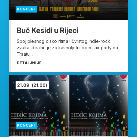
KONCERT
Buč Kesidi u Rijeci
Spoj plesnog disko ritma i čvrstog indie-rock
zvuka idealan je za kasnoljetni open-air party na
Trsatu....
DETALJNIJE
21.09.
(21:00)
KONCERT