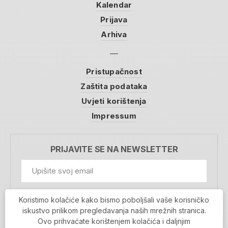
Kalendar
Prijava
Arhiva
Pristupačnost
Zaštita podataka
Uvjeti korištenja
Impressum
PRIJAVITE SE NA NEWSLETTER
GDPR Information
Koristimo kolačiće kako bismo poboljšali vaše korisničko
Prihvaćam da se moji podaci spremaju u bazu
iskustvo prilikom pregledavanja naših mrežnih stranica.
podataka i koriste u svrhu slanja MojaRijeka
Ovo prihvaćate korištenjem kolačića i daljnjim
newslettera