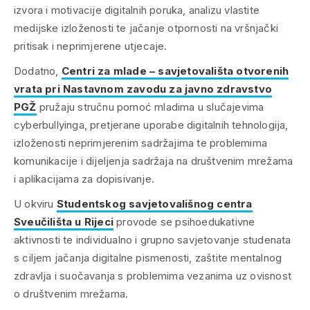
izvora i motivacije digitalnih poruka, analizu vlastite
medijske izloženosti te jačanje otpornosti na vršnjački
pritisak i neprimjerene utjecaje.
Dodatno,
Centri za mlade – savjetovališta otvorenih
vrata pri Nastavnom zavodu za javno zdravstvo
PGŽ
pružaju stručnu pomoć mladima u slučajevima
cyberbullyinga, pretjerane uporabe digitalnih tehnologija,
izloženosti neprimjerenim sadržajima te problemima
komunikacije i dijeljenja sadržaja na društvenim mrežama
i aplikacijama za dopisivanje.
U okviru
Studentskog savjetovališnog centra
Sveučilišta u Rijeci
provode se psihoedukativne
aktivnosti te individualno i grupno savjetovanje studenata
s ciljem jačanja digitalne pismenosti, zaštite mentalnog
zdravlja i suočavanja s problemima vezanima uz ovisnost
o društvenim mrežama.