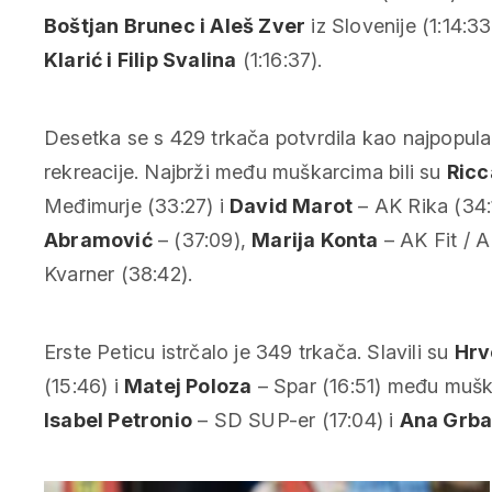
Boštjan Brunec i Aleš Zver
iz Slovenije (1:14:33
Klarić i Filip Svalina
(1:16:37).
Desetka se s 429 trkača potvrdila kao najpopularn
rekreacije. Najbrži među muškarcima bili su
Ricc
Međimurje (33:27) i
David Marot
– AK Rika (34
Abramović
– (37:09),
Marija Konta
– AK Fit / 
Kvarner (38:42).
Erste Peticu istrčalo je 349 trkača. Slavili su
Hrv
(15:46) i
Matej Poloza
– Spar (16:51) među mušk
Isabel Petronio
– SD SUP-er (17:04) i
Ana Grb