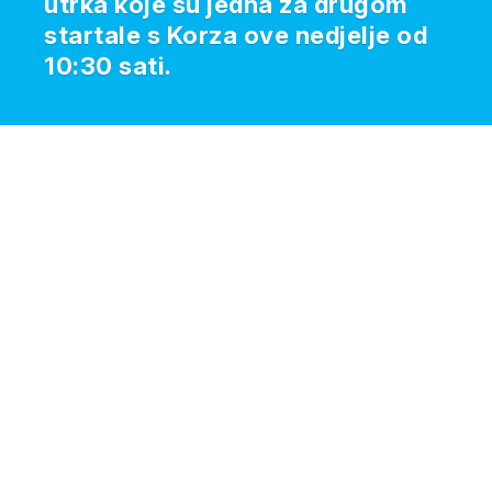
utrka koje su jedna za drugom
startale s Korza ove nedjelje od
10:30 sati.