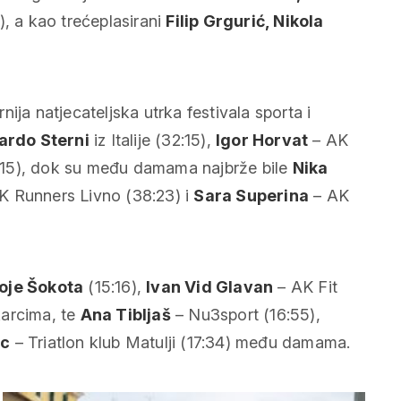
), a kao trećeplasirani
Filip Grgurić, Nikola
ija natjecateljska utrka festivala sporta i
ardo Sterni
iz Italije (32:15),
Igor Horvat
– AK
:15), dok su među damama najbrže bile
Nika
AK Runners Livno (38:23) i
Sara Superina
– AK
oje Šokota
(15:16),
Ivan Vid Glavan
– AK Fit
arcima, te
Ana Tibljaš
– Nu3sport (16:55),
ac
– Triatlon klub Matulji (17:34) među damama.