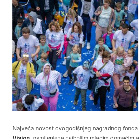
Najveća novost ovogodišnjeg nagradnog fonda 
Vision
, namijenjena najboljim mladim domaćim atl