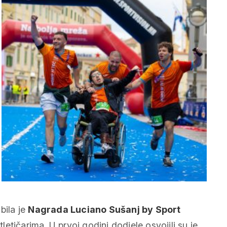
bila je
Nagrada Luciano Sušanj by Sport
etičarima. U prvoj godini dodjele osvojili su je