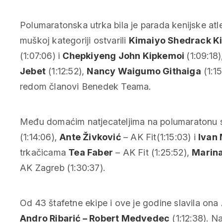
Polumaratonska utrka bila je parada kenijske atle
muškoj kategoriji ostvarili
Kimaiyo Shedrack K
(1:07:06) i
Chepkiyeng John Kipkemoi
(1:09:18
Jebet
(1:12:52),
Nancy Waigumo Githaiga
(1:15
redom članovi Benedek Teama.
Među domaćim natjecateljima na polumaratonu su 
(1:14:06),
Ante Živković
– AK Fit(1:15:03) i
Ivan 
trkačicama
Tea Faber
– AK Fit (1:25:52),
Marina
AK Zagreb (1:30:37).
Od 43 štafetne ekipe i ove je godine slavila on
Andro Ribarić – Robert Medvedec
(1:12:38). N