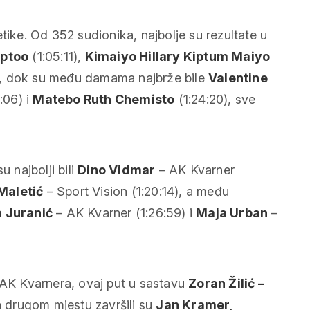
tike. Od 352 sudionika, najbolje su rezultate u
iptoo
(1:05:11),
Kimaiyo Hillary Kiptum Maiyo
), dok su među damama najbrže bile
Valentine
:06) i
Matebo Ruth Chemisto
(1:24:20), sve
najbolji bili
Dino Vidmar
– AK Kvarner
Maletić
– Sport Vision (1:20:14), a među
 Juranić
– AK Kvarner (1:26:59) i
Maja Urban
–
a AK Kvarnera, ovaj put u sastavu
Zoran Žilić –
a drugom mjestu završili su
Jan Kramer,