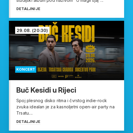
studijski album pod nazivom "U magli sjaj"...
DETALJNIJE
29.08.
(20:30)
KONCERT
Buč Kesidi u Rijeci
Spoj plesnog disko ritma i čvrstog indie-rock
zvuka idealan je za kasnoljetni open-air party na
Trsatu....
DETALJNIJE