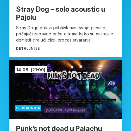
Stray Dog – solo acoustic u
Pajolu
Stray Dogg dolazi približiti nam svoje pjesme,
pričajući zabavne priče o tome kako su nastajale
demistificirajući cijeli proces stvaranja....
DETALJNIJE
14.08.
(21:00)
SLUŠAONICA
Punk’s not dead u Palachu