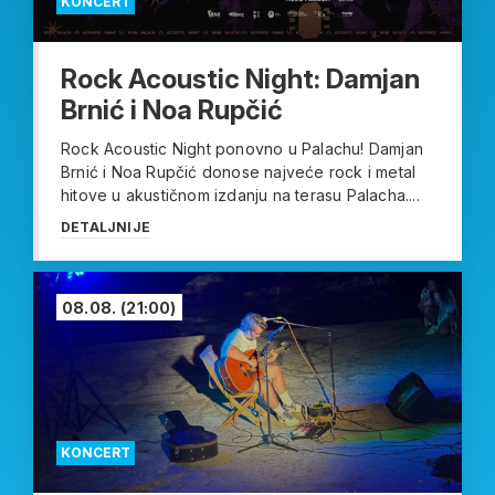
KONCERT
Rock Acoustic Night: Damjan
Brnić i Noa Rupčić
Rock Acoustic Night ponovno u Palachu! Damjan
Brnić i Noa Rupčić donose najveće rock i metal
hitove u akustičnom izdanju na terasu Palacha....
DETALJNIJE
08.08.
(21:00)
KONCERT