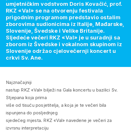
umjetničkim vodstvom Doris Kovačić, prof.
RKZ «Val» se na otvorenju festivala
prigodnim programom predstavio ostalim
zborovima sudionicima iz Italije, Mađarske,
Slovenije, Švedske i Velike Britanije.
Sljedeće večeri RKZ «Val» je u suradnji sa
zborom iz Švedske i vokalnom skupinom iz
Slovenije održao cjelovečernji koncert u
crkvi Sv. Ane.
Najznačajniji
nastup RKZ «Val» bilježi na Gala koncertu u bazilici Sv.
Stjepana koja prima
više od tisuću posjetitelja, a koja je te večeri bila
ispunjena do posljednjeg
sjedećeg mjesta. RKZ «Val» navedene je večeri za
izvrsnu interpretaciju