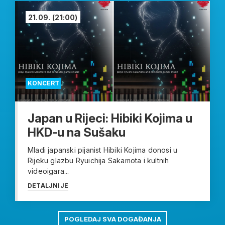
21.09.
(21:00)
KONCERT
Japan u Rijeci: Hibiki Kojima u
HKD-u na Sušaku
Mladi japanski pijanist Hibiki Kojima donosi u
Rijeku glazbu Ryuichija Sakamota i kultnih
videoigara...
DETALJNIJE
POGLEDAJ SVA DOGAĐANJA