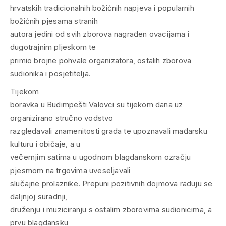
hrvatskih tradicionalnih božićnih napjeva i popularnih
božićnih pjesama stranih
autora jedini od svih zborova nagrađen ovacijama i
dugotrajnim pljeskom te
primio brojne pohvale organizatora, ostalih zborova
sudionika i posjetitelja.
Tijekom
boravka u Budimpešti Valovci su tijekom dana uz
organizirano stručno vodstvo
razgledavali znamenitosti grada te upoznavali mađarsku
kulturu i običaje, a u
večernjim satima u ugodnom blagdanskom ozračju
pjesmom na trgovima uveseljavali
slučajne prolaznike. Prepuni pozitivnih dojmova raduju se
daljnjoj suradnji,
druženju i muziciranju s ostalim zborovima sudionicima, a
prvu blagdansku