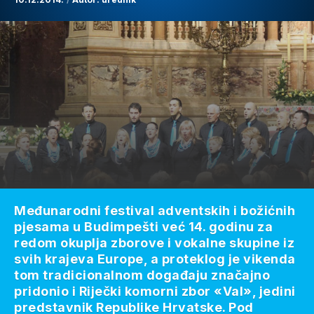
Međunarodni festival adventskih i božićnih
pjesama u Budimpešti već 14. godinu za
redom okuplja zborove i vokalne skupine iz
svih krajeva Europe, a proteklog je vikenda
tom tradicionalnom događaju značajno
pridonio i Riječki komorni zbor «Val», jedini
predstavnik Republike Hrvatske. Pod