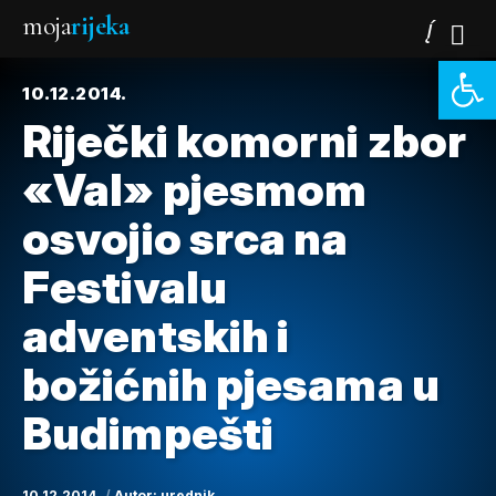
moja
rijeka
Open 
10.12.2014.
Riječki komorni zbor
«Val» pjesmom
osvojio srca na
Festivalu
adventskih i
božićnih pjesama u
Budimpešti
10.12.2014.
Autor:
urednik