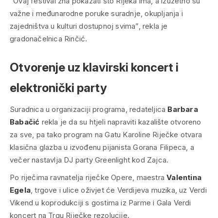
“Ovaj festival zna pokazati što Rijeka ima, a izuzetno su
važne i međunarodne poruke suradnje, okupljanja i
zajedništva u kulturi dostupnoj svima”, rekla je
gradonačelnica Rinčić.
Otvorenje uz klavirski koncert i
elektronički party
Suradnica u organizaciji programa, redateljica
Barbara
Babačić
rekla je da su htjeli napraviti kazalište otvoreno
za sve, pa tako program na Gatu Karoline Riječke otvara
klasična glazba u izvođenu pijanista Gorana Filipeca, a
večer nastavlja DJ party Greenlight kod Zajca.
Po riječima ravnatelja riječke Opere, maestra
Valentina
Egela
, trgove i ulice oživjet će Verdijeva muzika, uz Verdi
Vikend u koprodukciji s gostima iz Parme i Gala Verdi
koncert na Trgu Riječke rezolucije.