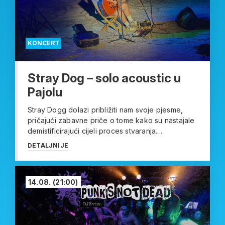
KONCERT
Stray Dog – solo acoustic u
Pajolu
Stray Dogg dolazi približiti nam svoje pjesme,
pričajući zabavne priče o tome kako su nastajale
demistificirajući cijeli proces stvaranja....
DETALJNIJE
14.08.
(21:00)