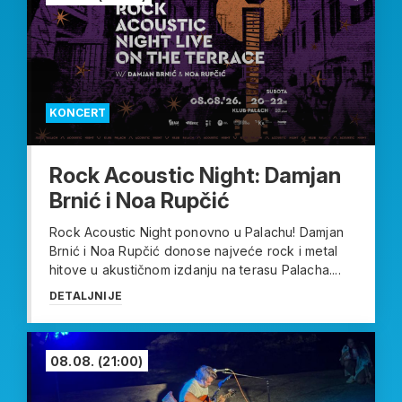
KONCERT
Rock Acoustic Night: Damjan
Brnić i Noa Rupčić
Rock Acoustic Night ponovno u Palachu! Damjan
Brnić i Noa Rupčić donose najveće rock i metal
hitove u akustičnom izdanju na terasu Palacha....
DETALJNIJE
08.08.
(21:00)