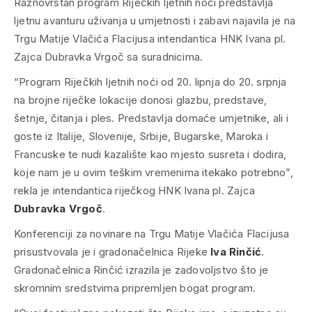
Raznovrstan program Riječkih ljetnih noći predstavlja
ljetnu avanturu uživanja u umjetnosti i zabavi najavila je na
Trgu Matije Vlačića Flacijusa intendantica HNK Ivana pl.
Zajca Dubravka Vrgoč sa suradnicima.
“Program Riječkih ljetnih noći od 20. lipnja do 20. srpnja
na brojne riječke lokacije donosi glazbu, predstave,
šetnje, čitanja i ples. Predstavlja domaće umjetnike, ali i
goste iz Italije, Slovenije, Srbije, Bugarske, Maroka i
Francuske te nudi kazalište kao mjesto susreta i dodira,
koje nam je u ovim teškim vremenima itekako potrebno”,
rekla je intendantica riječkog HNK Ivana pl. Zajca
Dubravka Vrgoč
.
Konferenciji za novinare na Trgu Matije Vlačića Flacijusa
prisustvovala je i gradonačelnica Rijeke
Iva Rinčić
.
Gradonačelnica Rinčić izrazila je zadovoljstvo što je
skromnim sredstvima pripremljen bogat program.