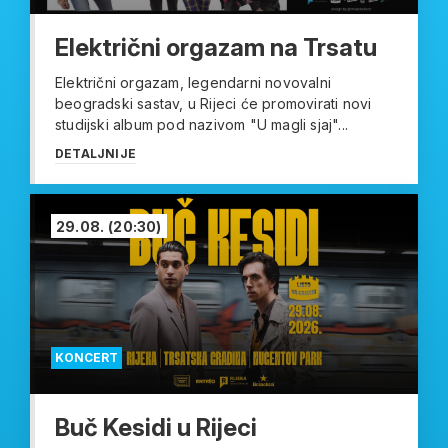
Električni orgazam na Trsatu
Električni orgazam, legendarni novovalni
beogradski sastav, u Rijeci će promovirati novi
studijski album pod nazivom "U magli sjaj"...
DETALJNIJE
29.08.
(20:30)
KONCERT
Buč Kesidi u Rijeci