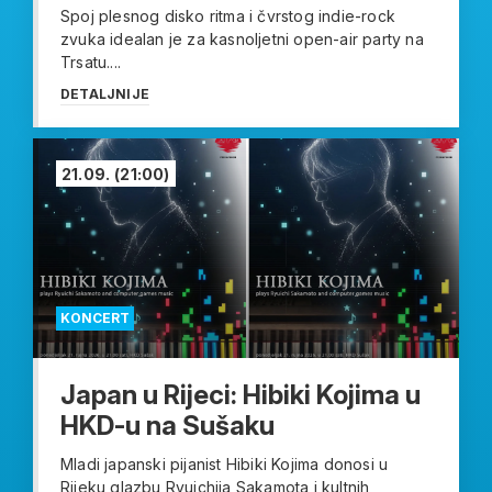
Spoj plesnog disko ritma i čvrstog indie-rock
zvuka idealan je za kasnoljetni open-air party na
Trsatu....
DETALJNIJE
21.09.
(21:00)
KONCERT
Japan u Rijeci: Hibiki Kojima u
HKD-u na Sušaku
Mladi japanski pijanist Hibiki Kojima donosi u
Rijeku glazbu Ryuichija Sakamota i kultnih