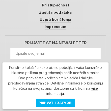
Pristupačnost
Zaštita podataka
Uvjeti korištenja
Impressum
PRIJAVITE SE NA NEWSLETTER
GDPR Information
Koristimo kolačiće kako bismo poboljšali vaše korisničko
Prihvaćam da se moji podaci spremaju u bazu
iskustvo prilikom pregledavanja naših mrežnih stranica.
podataka i koriste u svrhu slanja MojaRijeka
Ovo prihvaćate korištenjem kolačića i daljnjim
newslettera
pregledavanjem stranice. Detaljne informacije o korištenju
MOJARIJEKA NEWSLETTER
kolačića na ovoj stranici dostupne su klikom na
više
PRIJAVI SE
informacija
.
PRIHVATI I ZATVORI