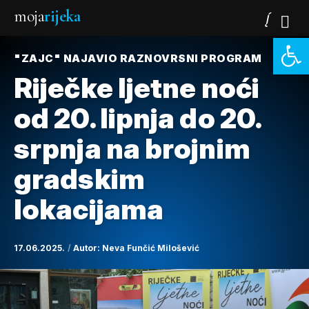
moja
rijeka
Open 
"ZAJC" NAJAVIO RAZNOVRSNI PROGRAM
Riječke ljetne noći
od 20. lipnja do 20.
srpnja na brojnim
gradskim
lokacijama
17.06.2025.
Autor:
Neva Funčić Milošević