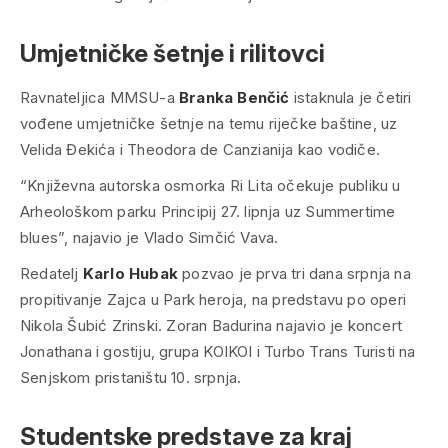
Umjetničke šetnje i rilitovci
Ravnateljica MMSU-a
Branka Benčić
istaknula je četiri
vođene umjetničke šetnje na temu riječke baštine, uz
Velida Đekića i Theodora de Canzianija kao vodiče.
“Književna autorska osmorka Ri Lita očekuje publiku u
Arheološkom parku Principij 27. lipnja uz Summertime
blues”, najavio je Vlado Simčić Vava.
Redatelj
Karlo Hubak
pozvao je prva tri dana srpnja na
propitivanje Zajca u Park heroja, na predstavu po operi
Nikola Šubić Zrinski. Zoran Badurina najavio je koncert
Jonathana i gostiju, grupa KOIKOI i Turbo Trans Turisti na
Senjskom pristaništu 10. srpnja.
Studentske predstave za kraj