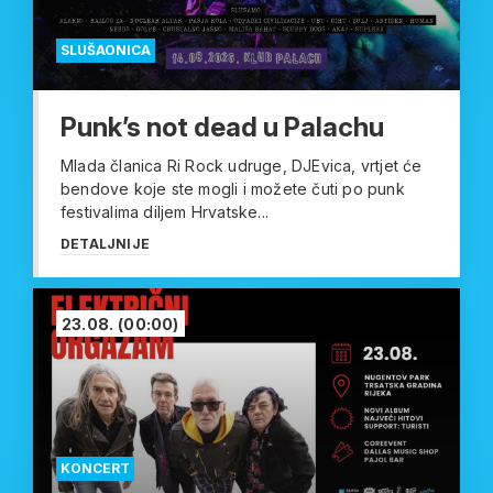
SLUŠAONICA
Punk’s not dead u Palachu
Mlada članica Ri Rock udruge, DJEvica, vrtjet će
bendove koje ste mogli i možete čuti po punk
festivalima diljem Hrvatske...
DETALJNIJE
23.08.
(00:00)
KONCERT