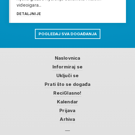
videoigara...
DETALJNIJE
POGLEDAJ SVA DOGAĐANJA
Naslovnica
Informiraj se
Uključi se
Prati što se događa
ReciGlasno!
Kalendar
Prijava
Arhiva