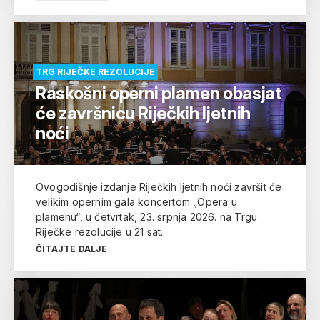
TRG RIJEČKE REZOLUCIJE
Raskošni operni plamen obasjat
će završnicu Riječkih ljetnih
noći
Ovogodišnje izdanje Riječkih ljetnih noći završit će
velikim opernim gala koncertom „Opera u
plamenu“, u četvrtak, 23. srpnja 2026. na Trgu
Riječke rezolucije u 21 sat.
ČITAJTE DALJE