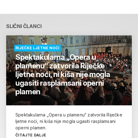
SLIČNI ČLANCI
RIJEČKE LJETNE NOĆI
Spektakularna „Opera u
plamenu“ zatvorila Riječke
ljetne noći, ni kiša nije mogla
ugasiti rasplamsani operni
plamen
Spektakularna „Opera u plamenu“ zatvorila Riječke
ljetne noći, ni kiša nije mogla ugasiti rasplamsani
operni plamen.
ČITAJTE DALJE