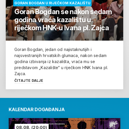
GORAN BOGDAN U RIJEČKOM KAZALIŠTU
Goran Bogdan se nakon sedam
godina vraća kazalištu u
riječkom HNK-u Ivana pl. Zajca
Goran Bogdan, jedan od najistaknutijih i
najsvestranijih hrvatskih glumaca, nakon sedam
godina izbivanja iz kazališta, vraća mu se
predstavom „Kazalište“ u riječkom HNK Ivana pl.
Zajca.
ČITAJTE DALJE
KALENDAR DOGAĐANJA
08.08.
(20:00)