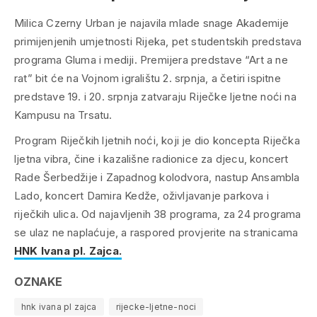
Milica Czerny Urban je najavila mlade snage Akademije
primijenjenih umjetnosti Rijeka, pet studentskih predstava
programa Gluma i mediji. Premijera predstave “Art a ne
rat” bit će na Vojnom igralištu 2. srpnja, a četiri ispitne
predstave 19. i 20. srpnja zatvaraju Riječke ljetne noći na
Kampusu na Trsatu.
Program Riječkih ljetnih noći, koji je dio koncepta Riječka
ljetna vibra, čine i kazališne radionice za djecu, koncert
Rade Šerbedžije i Zapadnog kolodvora, nastup Ansambla
Lado, koncert Damira Kedže, oživljavanje parkova i
riječkih ulica. Od najavljenih 38 programa, za 24 programa
se ulaz ne naplaćuje, a raspored provjerite na stranicama
HNK Ivana pl. Zajca.
OZNAKE
hnk ivana pl zajca
rijecke-ljetne-noci