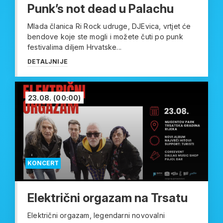
Punk’s not dead u Palachu
Mlada članica Ri Rock udruge, DJEvica, vrtjet će
bendove koje ste mogli i možete čuti po punk
festivalima diljem Hrvatske...
DETALJNIJE
23.08.
(00:00)
KONCERT
Električni orgazam na Trsatu
Električni orgazam, legendarni novovalni