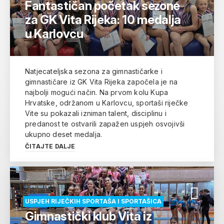
Fantastičan početak sezone
za GK Vita Rijeka: 10 medalja
u Karlovcu
Natjecateljska sezona za gimnastičarke i
gimnastičare iz GK Vita Rijeka započela je na
najbolji mogući način. Na prvom kolu Kupa
Hrvatske, održanom u Karlovcu, sportaši riječke
Vite su pokazali izniman talent, disciplinu i
predanost te ostvarili zapažen uspjeh osvojivši
ukupno deset medalja.
ČITAJTE DALJE
USPJEH RIJEČKIH SPORTAŠA I SPORTAŠICA
Gimnastički klub Vita iz