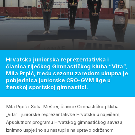
Hrvatska juniorska reprezentativka i
članica riječkog Gimnastičkog kluba “Vita”,
Mila Prpić, treću sezonu zaredom ukupna je
pobjednica juniorske CRO-GYM lige u
ženskoj sportskoj gimnastici.
Mila Prpić i Sofia Mešter, članice Gimnastičkog kluba
„Vita“ i juniorske reprezentativke Hrvatske u najvišem,
Apsolutnom programu Hrvatskog gimnastičkog saveza,
iznimno uspješno su nastupile na upravo održanom