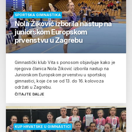
SPORTSKA GIMNASTIKA
Nola Žiković izborila nastup na
juniorskom Europskom
prvenstvu u Zagrebu
Gimnastički klub Vita s ponosom objavljuje kako je
njegova članica Nola Žiković izborila nastup na
Juniorskom Europskom prvenstvu u sportskoj
gimnastici, koje će se od 13. do 16. kolovoza
održati u Zagrebu.
ČITAJTE DALJE
KUP HRVATSKE U GIMNASTICI