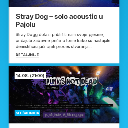
Stray Dog – solo acoustic u
Pajolu
Stray Dogg dolazi približiti nam svoje pjesme,
pričajući zabavne priče o tome kako su nastajale
demistificirajući cijeli proces stvaranja....
DETALJNIJE
14.08.
(21:00)
SLUŠAONICA