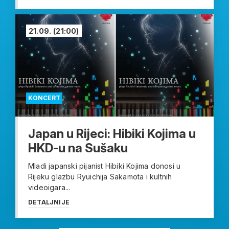
21.09.
(21:00)
KONCERT
Japan u Rijeci: Hibiki Kojima u
HKD-u na Sušaku
Mladi japanski pijanist Hibiki Kojima donosi u
Rijeku glazbu Ryuichija Sakamota i kultnih
videoigara...
DETALJNIJE