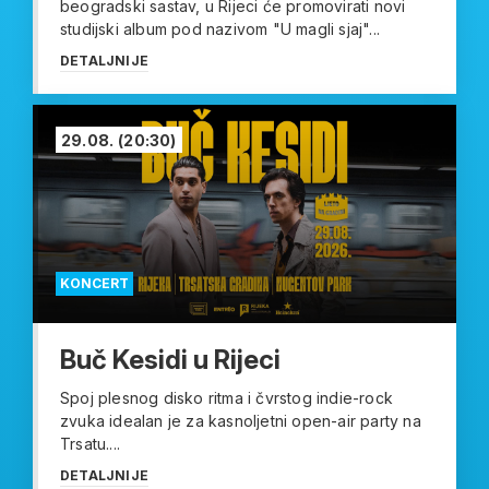
beogradski sastav, u Rijeci će promovirati novi
studijski album pod nazivom "U magli sjaj"...
DETALJNIJE
29.08.
(20:30)
KONCERT
Buč Kesidi u Rijeci
Spoj plesnog disko ritma i čvrstog indie-rock
zvuka idealan je za kasnoljetni open-air party na
Trsatu....
DETALJNIJE