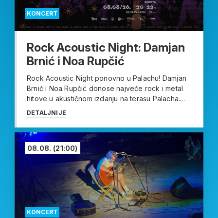
KONCERT
Rock Acoustic Night: Damjan
Brnić i Noa Rupčić
Rock Acoustic Night ponovno u Palachu! Damjan
Brnić i Noa Rupčić donose najveće rock i metal
hitove u akustičnom izdanju na terasu Palacha....
DETALJNIJE
08.08.
(21:00)
KONCERT