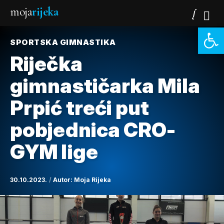
moja
rijeka
Open 
SPORTSKA GIMNASTIKA
Riječka
gimnastičarka Mila
Prpić treći put
pobjednica CRO-
GYM lige
30.10.2023.
Autor:
Moja Rijeka