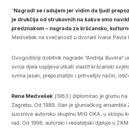
“
Nagradi se radujem jer vidim da ljudi prepoz
je drukčija od strukovnih na kakve smo navikl
predznakom – nagrada za kršćansko, kulturn
Medvešek na svečanosti u dvorani Ivana Pavla II.
Ovogodišnji dobitnik nagrade “Andrija Buvina” umj
svoja djela uspijeva utkati vlastit kršćanski svjet
svima jasan, prepoznatljiv i prihvatljiv način, ist
Rene Medvešek
(1963.) diplomirao je glumu na
Zagrebu. Od 1989. član je glumačkog ansambla 
suosniva autorsku skupinu MIG OKA, u sklopu koj
rad. Od 1996. autorski i redateljski djeluje u ZK