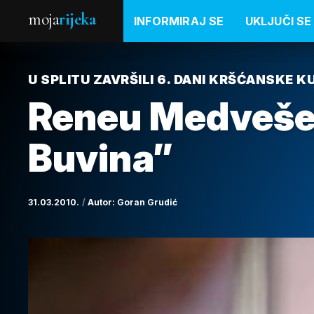
moja
rijeka
INFORMIRAJ SE
UKLJUČI SE
U SPLITU ZAVRŠILI 6. DANI KRŠĆANSKE K
Reneu Medvešek
Buvina”
31.03.2010.
Autor:
Goran Grudić