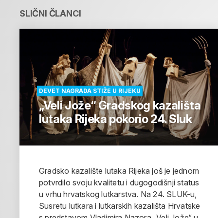
SLIČNI ČLANCI
DEVET NAGRADA STIŽE U RIJEKU
„Veli Jože“ Gradskog kazališta
lutaka Rijeka pokorio 24. Sluk
Gradsko kazalište lutaka Rijeka još je jednom
potvrdilo svoju kvalitetu i dugogodišnji status
u vrhu hrvatskog lutkarstva. Na 24. SLUK-u,
Susretu lutkara i lutkarskih kazališta Hrvatske
s predstavom Vladimira Nazora „Veli Jože“ u