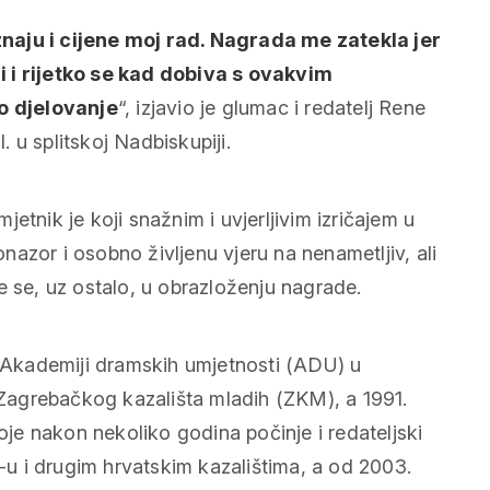
naju i cijene moj rad. Nagrada me zatekla jer
i i rijetko se kad dobiva s ovakvim
o djelovanje
“, izjavio je glumac i redatelj Rene
 u splitskoj Nadbiskupiji.
etnik je koji snažnim i uvjerljivim izričajem u
onazor i osobno življenu vjeru na nenametljiv, ali
iče se, uz ostalo, u obrazloženju nagrade.
 Akademiji dramskih umjetnosti (ADU) u
Zagrebačkog kazališta mladih (ZKM), a 1991.
e nakon nekoliko godina počinje i redateljski
M-u i drugim hrvatskim kazalištima, a od 2003.