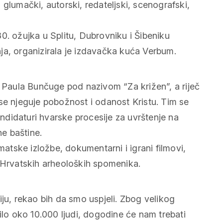
glumački, autorski, redateljski, scenografski,
0. ožujka u Splitu, Dubrovniku i Šibeniku
ja, organizirala je izdavačka kuća Verbum.
a Paula Bunčuge pod nazivom “Za križen”, a riječ
se njeguje pobožnost i odanost Kristu. Tim se
andidaturi hvarske procesije za uvrštenje na
e baštine.
matske izložbe, dokumentarni i igrani filmovi,
a Hrvatskih arheoloških spomenika.
iju, rekao bih da smo uspjeli. Zbog velikog
ilo oko 10.000 ljudi, dogodine će nam trebati