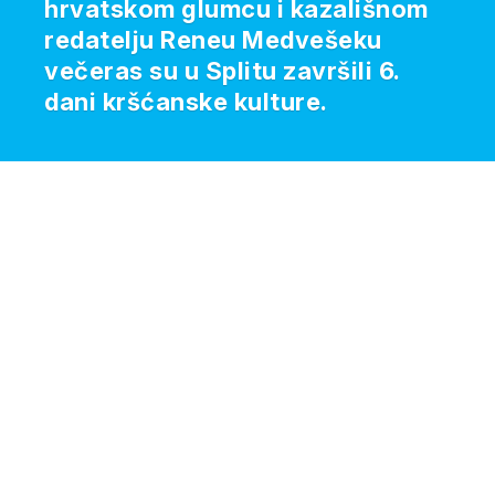
hrvatskom glumcu i kazališnom
redatelju Reneu Medvešeku
večeras su u Splitu završili 6.
dani kršćanske kulture.