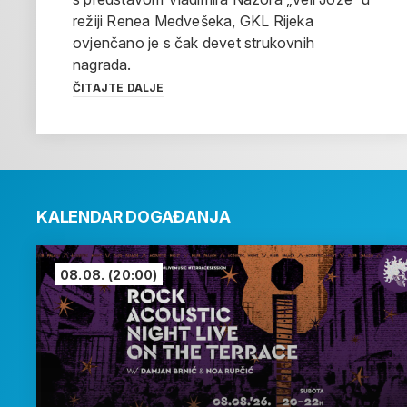
režiji Renea Medvešeka, GKL Rijeka
ovjenčano je s čak devet strukovnih
nagrada.
ČITAJTE DALJE
KALENDAR DOGAĐANJA
08.08.
(20:00)