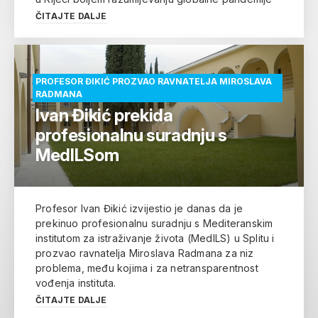
ČITAJTE DALJE
PROFESOR ĐIKIĆ PROZVAO RAVNATELJA MIROSLAVA
RADMANA
Ivan Đikić prekida
profesionalnu suradnju s
MedILSom
Profesor Ivan Đikić izvijestio je danas da je
prekinuo profesionalnu suradnju s Mediteranskim
institutom za istraživanje života (MedILS) u Splitu i
prozvao ravnatelja Miroslava Radmana za niz
problema, među kojima i za netransparentnost
vođenja instituta.
ČITAJTE DALJE