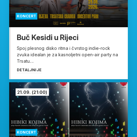
KONCERT
Buč Kesidi u Rijeci
Spoj plesnog disko ritma i čvrstog indie-rock
zvuka idealan je za kasnoljetni open-air party na
Trsatu....
DETALJNIJE
21.09.
(21:00)
KONCERT