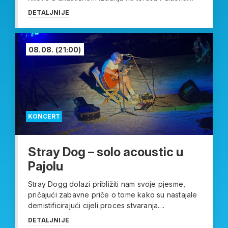
DETALJNIJE
08.08.
(21:00)
KONCERT
Stray Dog – solo acoustic u
Pajolu
Stray Dogg dolazi približiti nam svoje pjesme,
pričajući zabavne priče o tome kako su nastajale
demistificirajući cijeli proces stvaranja....
DETALJNIJE