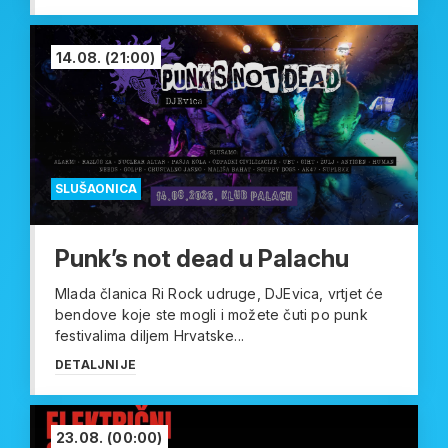
14.08.
(21:00)
SLUŠAONICA
Punk’s not dead u Palachu
Mlada članica Ri Rock udruge, DJEvica, vrtjet će
bendove koje ste mogli i možete čuti po punk
festivalima diljem Hrvatske...
DETALJNIJE
23.08.
(00:00)