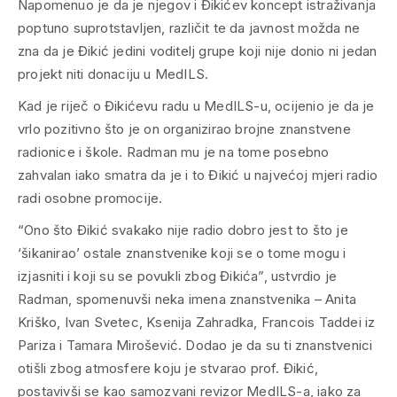
Napomenuo je da je njegov i Đikićev koncept istraživanja
poptuno suprotstavljen, različit te da javnost možda ne
zna da je Đikić jedini voditelj grupe koji nije donio ni jedan
projekt niti donaciju u MedILS.
Kad je riječ o Đikićevu radu u MedILS-u, ocijenio je da je
vrlo pozitivno što je on organizirao brojne znanstvene
radionice i škole. Radman mu je na tome posebno
zahvalan iako smatra da je i to Đikić u najvećoj mjeri radio
radi osobne promocije.
“Ono što Đikić svakako nije radio dobro jest to što je
‘šikanirao’ ostale znanstvenike koji se o tome mogu i
izjasniti i koji su se povukli zbog Đikića”, ustvrdio je
Radman, spomenuvši neka imena znanstvenika – Anita
Kriško, Ivan Svetec, Ksenija Zahradka, Francois Taddei iz
Pariza i Tamara Mirošević. Dodao je da su ti znanstvenici
otišli zbog atmosfere koju je stvarao prof. Đikić,
postavivši se kao samozvani revizor MedILS-a, iako za