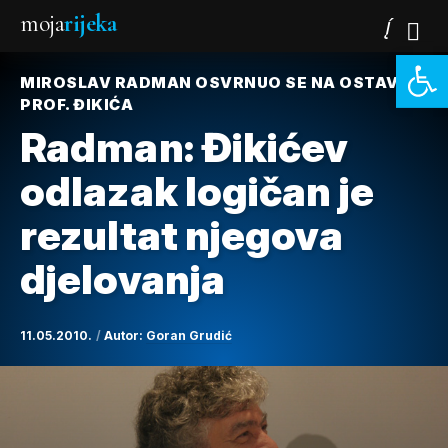
moja
rijeka
Open 
MIROSLAV RADMAN OSVRNUO SE NA OSTAVKU
PROF. ĐIKIĆA
Radman: Đikićev
odlazak logičan je
rezultat njegova
djelovanja
11.05.2010.
Autor:
Goran Grudić