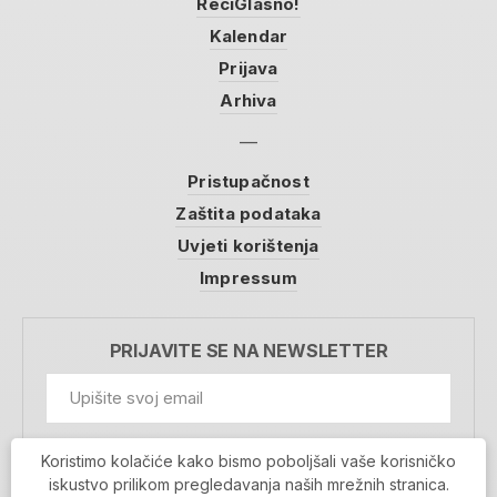
ReciGlasno!
Kalendar
Prijava
Arhiva
Pristupačnost
Zaštita podataka
Uvjeti korištenja
Impressum
PRIJAVITE SE NA NEWSLETTER
GDPR Information
Koristimo kolačiće kako bismo poboljšali vaše korisničko
Prihvaćam da se moji podaci spremaju u bazu
iskustvo prilikom pregledavanja naših mrežnih stranica.
podataka i koriste u svrhu slanja MojaRijeka