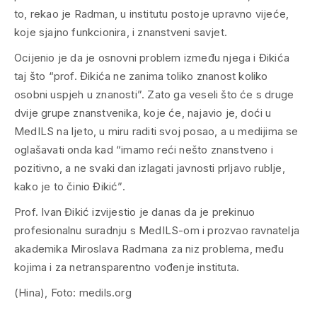
to, rekao je Radman, u institutu postoje upravno vijeće,
koje sjajno funkcionira, i znanstveni savjet.
Ocijenio je da je osnovni problem između njega i Đikića
taj što “prof. Đikića ne zanima toliko znanost koliko
osobni uspjeh u znanosti”. Zato ga veseli što će s druge
dvije grupe znanstvenika, koje će, najavio je, doći u
MedILS na ljeto, u miru raditi svoj posao, a u medijima se
oglašavati onda kad “imamo reći nešto znanstveno i
pozitivno, a ne svaki dan izlagati javnosti prljavo rublje,
kako je to činio Đikić”.
Prof. Ivan Đikić izvijestio je danas da je prekinuo
profesionalnu suradnju s MedILS-om i prozvao ravnatelja
akademika Miroslava Radmana za niz problema, među
kojima i za netransparentno vođenje instituta.
(Hina), Foto: medils.org