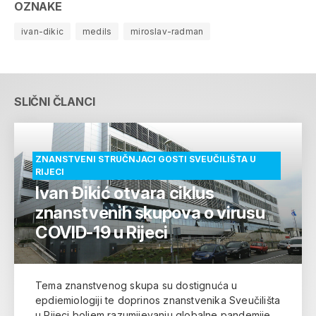
OZNAKE
ivan-dikic
medils
miroslav-radman
SLIČNI ČLANCI
ZNANSTVENI STRUČNJACI GOSTI SVEUČILIŠTA U
RIJECI
Ivan Đikić otvara ciklus
znanstvenih skupova o virusu
COVID-19 u Rijeci
Tema znanstvenog skupa su dostignuća u
epdiemiologiji te doprinos znanstvenika Sveučilišta
u Rijeci boljem razumijevanju globalne pandemije