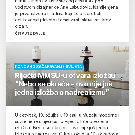
bunta – Intenziv aktivističkog otiska #2 pod
vodstvom dizajnerice Ane Labudović. Namijenjena
je prvenstveno mladima koji žele isprobati
oblikovanje plakata i tematizirati aktivizam kroz
dizajn.
ČITAJTE DALJE
PONOVNO ZAČARAVANJE SVIJETA
Riječki MMSU-u otvara izložbu
“Nebo se okreće – ovo nije još
jedna izložba o nadrealizmu”
U četvrtak, 19. ožujka u 19 sati, u Muzeju moderne i
suvremene umjetnosti u Rijeci bit će otvorena
izložba “Nebo se okreće – ovo nije još jedna
izložba o nadrealizmu”, koja okuplja 30-ak radova