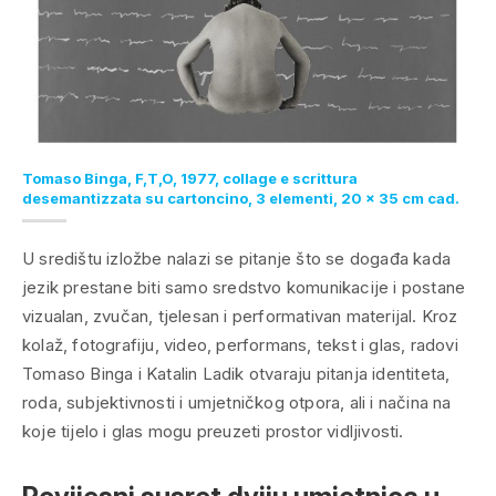
Tomaso Binga, F,T,O, 1977, collage e scrittura
desemantizzata su cartoncino, 3 elementi, 20 x 35 cm cad.
U središtu izložbe nalazi se pitanje što se događa kada
jezik prestane biti samo sredstvo komunikacije i postane
vizualan, zvučan, tjelesan i performativan materijal. Kroz
kolaž, fotografiju, video, performans, tekst i glas, radovi
Tomaso Binga i Katalin Ladik otvaraju pitanja identiteta,
roda, subjektivnosti i umjetničkog otpora, ali i načina na
koje tijelo i glas mogu preuzeti prostor vidljivosti.