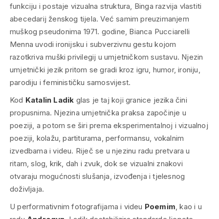
funkciju i postaje vizualna struktura, Binga razvija vlastiti
abecedarij ženskog tijela. Već samim preuzimanjem
muškog pseudonima 1971. godine, Bianca Pucciarelli
Menna uvodi ironijsku i subverzivnu gestu kojom
razotkriva muški privilegij u umjetničkom sustavu. Njezin
umjetnički jezik pritom se gradi kroz igru, humor, ironiju,
parodiju i feminističku samosvijest.
Kod
Katalin Ladik
glas je taj koji granice jezika čini
propusnima. Njezina umjetnička praksa započinje u
poeziji, a potom se širi prema eksperimentalnoj i vizualnoj
poeziji, kolažu, partiturama, performansu, vokalnim
izvedbama i videu. Riječ se u njezinu radu pretvara u
ritam, slog, krik, dah i zvuk, dok se vizualni znakovi
otvaraju mogućnosti slušanja, izvođenja i tjelesnog
doživljaja.
U performativnim fotografijama i videu
Poemim
, kao i u