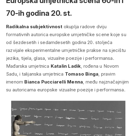
Europska umjetnička scena 60-ih i
70-ih godina 20. st.
Radikalna subjektivnost
okuplja radove dviju
formativnih autorica europske umjetničke scene koje su
od šezdesetih i sedamdesetih godina 20. stoljeća
razvijale eksperimentalne umjetničke prakse na sjecištu
jezika, tijela, glasa, vizualne poezije i performansa.
Mađarska umjetnica
Katalin Ladik
, rođena u Novom
Sadu, i talijanska umjetnica
Tomaso Binga
, pravim
imenom
Bianca Pucciarelli Menna
, među najznačajnijim
su autoricama europske vizualne poezije i performansa.