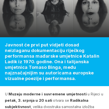
Javnost će prvi put vidjeti dosad
neizlaganu dokumentaciju riječkog
performansa mađarske umjetnice Katalin
Ladik iz 1970. godine. Ona i talijanska
umjetnica Tomaso Binga, među
najznačajnijim su autoricama europske
vizualne poezije i performansa.
U
Muzeju moderne i suvremene umjetnosti
u Rijeci u
petak, 3. srpnja u 20 sati
otvara se
Radikalna
subjektivnost
, velika dvostruka samostalna izložba