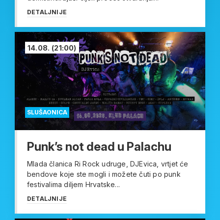
DETALJNIJE
14.08.
(21:00)
SLUŠAONICA
Punk’s not dead u Palachu
Mlada članica Ri Rock udruge, DJEvica, vrtjet će
bendove koje ste mogli i možete čuti po punk
festivalima diljem Hrvatske...
DETALJNIJE