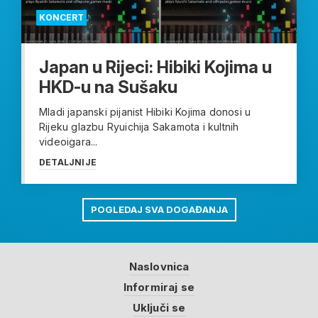
KONCERT
Japan u Rijeci: Hibiki Kojima u
HKD-u na Sušaku
Mladi japanski pijanist Hibiki Kojima donosi u
Rijeku glazbu Ryuichija Sakamota i kultnih
videoigara...
DETALJNIJE
POGLEDAJ SVA DOGAĐANJA
Naslovnica
Informiraj se
Uključi se