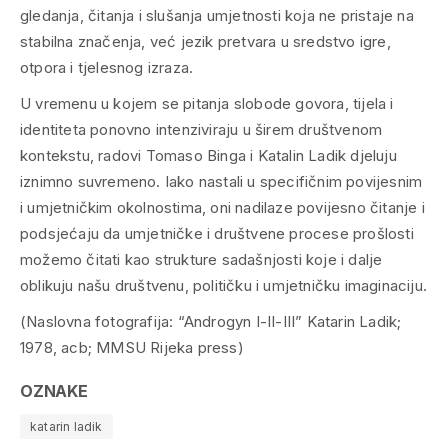
gledanja, čitanja i slušanja umjetnosti koja ne pristaje na
stabilna značenja, već jezik pretvara u sredstvo igre,
otpora i tjelesnog izraza.
U vremenu u kojem se pitanja slobode govora, tijela i
identiteta ponovno intenziviraju u širem društvenom
kontekstu, radovi Tomaso Binga i Katalin Ladik djeluju
iznimno suvremeno. Iako nastali u specifičnim povijesnim
i umjetničkim okolnostima, oni nadilaze povijesno čitanje i
podsjećaju da umjetničke i društvene procese prošlosti
možemo čitati kao strukture sadašnjosti koje i dalje
oblikuju našu društvenu, političku i umjetničku imaginaciju.
(Naslovna fotografija: “Androgyn I-II-III” Katarin Ladik;
1978, acb; MMSU Rijeka press)
OZNAKE
katarin ladik