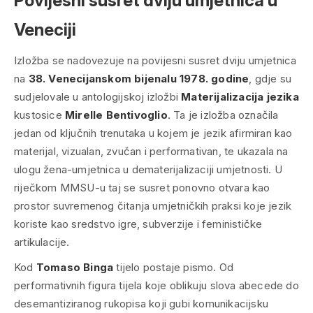
Povijesni susret dviju umjetnica u
Veneciji
Izložba se nadovezuje na povijesni susret dviju umjetnica
na
38. Venecijanskom bijenalu 1978. godine
, gdje su
sudjelovale u antologijskoj izložbi
Materijalizacija jezika
kustosice
Mirelle Bentivoglio
. Ta je izložba označila
jedan od ključnih trenutaka u kojem je jezik afirmiran kao
materijal, vizualan, zvučan i performativan, te ukazala na
ulogu žena-umjetnica u dematerijalizaciji umjetnosti. U
riječkom MMSU-u taj se susret ponovno otvara kao
prostor suvremenog čitanja umjetničkih praksi koje jezik
koriste kao sredstvo igre, subverzije i feminističke
artikulacije.
Kod
Tomaso Binga
tijelo postaje pismo. Od
performativnih figura tijela koje oblikuju slova abecede do
desemantiziranog rukopisa koji gubi komunikacijsku