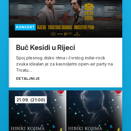
KONCERT
Buč Kesidi u Rijeci
Spoj plesnog disko ritma i čvrstog indie-rock
zvuka idealan je za kasnoljetni open-air party na
Trsatu....
DETALJNIJE
21.09.
(21:00)