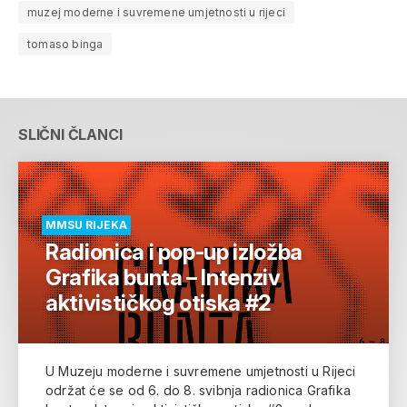
muzej moderne i suvremene umjetnosti u rijeci
tomaso binga
SLIČNI ČLANCI
MMSU RIJEKA
Radionica i pop-up izložba
Grafika bunta – Intenziv
aktivističkog otiska #2
U Muzeju moderne i suvremene umjetnosti u Rijeci
održat će se od 6. do 8. svibnja radionica Grafika