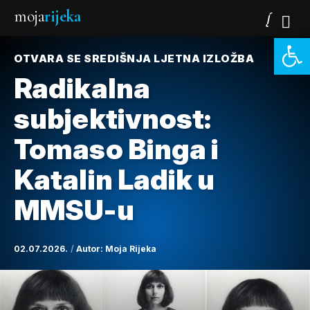
moja
rijeka
Open 
OTVARA SE SREDIŠNJA LJETNA IZLOŽBA
Radikalna
subjektivnost:
Tomaso Binga i
Katalin Ladik u
MMSU-u
02.07.2026.
Autor:
Moja Rijeka