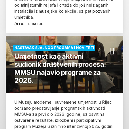
od minijaturnih reljefa i crteža do još neizlaganih
instalacija iz muzejske kolekcije, uz pet pozvanih
umjetnika.
ČITAJTE DALJE
NASTAVAK SJAJNOG PROGAMA I NOVITETI
Umjetnost kao aktivni
sudionik društvenih procesa:
MMSU najavio programe za
2026.
U Muzeju moderne i suvremene umjetnosti u Rijeci
održano predstavljanje programskih aktivnosti
MMSU-a za prvi dio 2026. godine, uz osvrt na
ostvarene rezultate, izložbeni i participativni
program Muzeja u iznimno intenzivnoj 2025. godini.