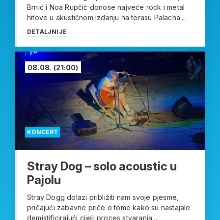
Brnić i Noa Rupčić donose najveće rock i metal
hitove u akustičnom izdanju na terasu Palacha....
DETALJNIJE
08.08.
(21:00)
KONCERT
Stray Dog – solo acoustic u
Pajolu
Stray Dogg dolazi približiti nam svoje pjesme,
pričajući zabavne priče o tome kako su nastajale
demistificirajući cijeli proces stvaranja....