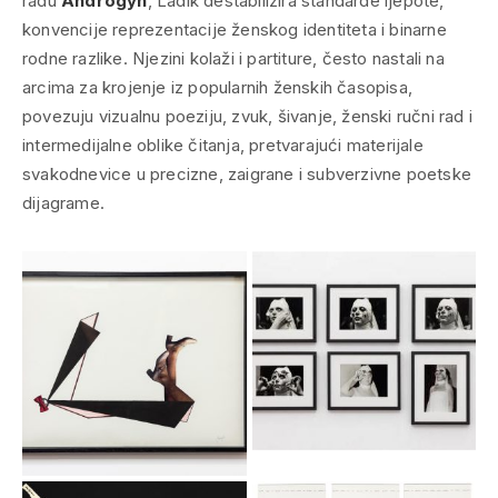
radu
Androgyn
, Ladik destabilizira standarde ljepote,
konvencije reprezentacije ženskog identiteta i binarne
rodne razlike. Njezini kolaži i partiture, često nastali na
arcima za krojenje iz popularnih ženskih časopisa,
povezuju vizualnu poeziju, zvuk, šivanje, ženski ručni rad i
intermedijalne oblike čitanja, pretvarajući materijale
svakodnevice u precizne, zaigrane i subverzivne poetske
dijagrame.