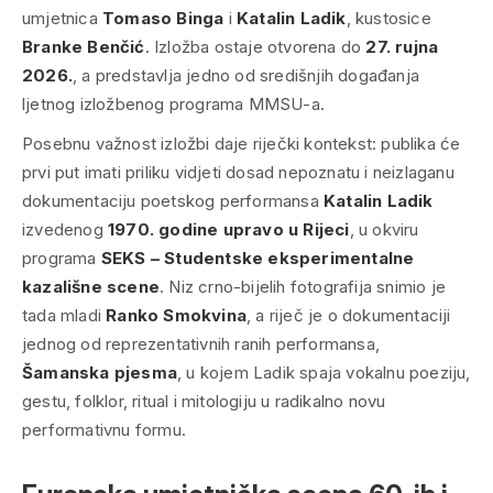
umjetnica
Tomaso Binga
i
Katalin Ladik
, kustosice
Branke Benčić
. Izložba ostaje otvorena do
27. rujna
2026.
, a predstavlja jedno od središnjih događanja
ljetnog izložbenog programa MMSU-a.
Posebnu važnost izložbi daje riječki kontekst: publika će
prvi put imati priliku vidjeti dosad nepoznatu i neizlaganu
dokumentaciju poetskog performansa
Katalin Ladik
izvedenog
1970. godine upravo u Rijeci
, u okviru
programa
SEKS – Studentske eksperimentalne
kazališne scene
. Niz crno-bijelih fotografija snimio je
tada mladi
Ranko Smokvina
, a riječ je o dokumentaciji
jednog od reprezentativnih ranih performansa,
Šamanska pjesma
, u kojem Ladik spaja vokalnu poeziju,
gestu, folklor, ritual i mitologiju u radikalno novu
performativnu formu.