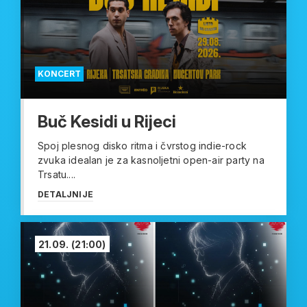
KONCERT
Buč Kesidi u Rijeci
Spoj plesnog disko ritma i čvrstog indie-rock
zvuka idealan je za kasnoljetni open-air party na
Trsatu....
DETALJNIJE
21.09.
(21:00)