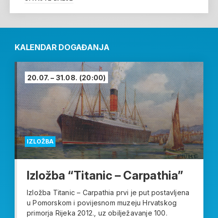
KALENDAR DOGAĐANJA
20.07. – 31.08.
(20:00)
IZLOŽBA
Izložba “Titanic – Carpathia”
Izložba Titanic – Carpathia prvi je put postavljena
u Pomorskom i povijesnom muzeju Hrvatskog
primorja Rijeka 2012., uz obilježavanje 100.