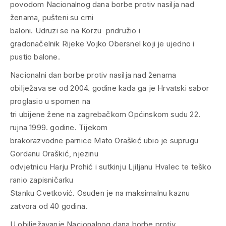
povodom Nacionalnog dana borbe protiv nasilja nad
ženama, pušteni su crni
baloni. Udruzi se na Korzu pridružio i
gradonačelnik Rijeke Vojko Obersnel koji je ujedno i
pustio balone.
Nacionalni dan borbe protiv nasilja nad ženama
obilježava se od 2004. godine kada ga je Hrvatski sabor
proglasio u spomen na
tri ubijene žene na zagrebačkom Općinskom sudu 22.
rujna 1999. godine. Tijekom
brakorazvodne parnice Mato Oraškić ubio je suprugu
Gordanu Oraškić, njezinu
odvjetnicu Harju Prohić i sutkinju Ljiljanu Hvalec te teško
ranio zapisničarku
Stanku Cvetković. Osuđen je na maksimalnu kaznu
zatvora od 40 godina.
U obilježavanje Nacionalnog dana borbe protiv