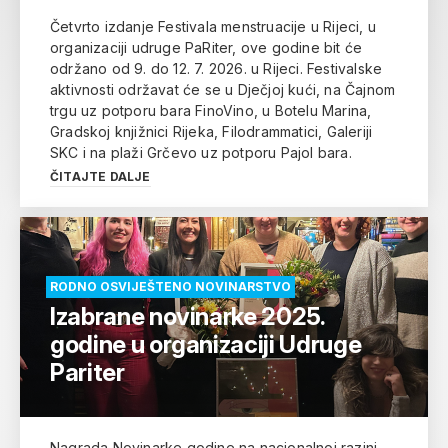
Četvrto izdanje Festivala menstruacije u Rijeci, u
organizaciji udruge PaRiter, ove godine bit će
održano od 9. do 12. 7. 2026. u Rijeci. Festivalske
aktivnosti održavat će se u Dječjoj kući, na Čajnom
trgu uz potporu bara FinoVino, u Botelu Marina,
Gradskoj knjižnici Rijeka, Filodrammatici, Galeriji
SKC i na plaži Grčevo uz potporu Pajol bara.
ČITAJTE DALJE
RODNO OSVIJEŠTENO NOVINARSTVO
Izabrane novinarke 2025.
godine u organizaciji Udruge
Pariter
Nagrada Novinarke godine na nacionalnoj razini