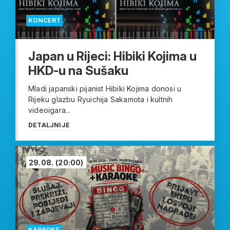
KONCERT
Japan u Rijeci: Hibiki Kojima u
HKD-u na Sušaku
Mladi japanski pijanist Hibiki Kojima donosi u
Rijeku glazbu Ryuichija Sakamota i kultnih
videoigara...
DETALJNIJE
29.08.
(20:00)
KARAOKE