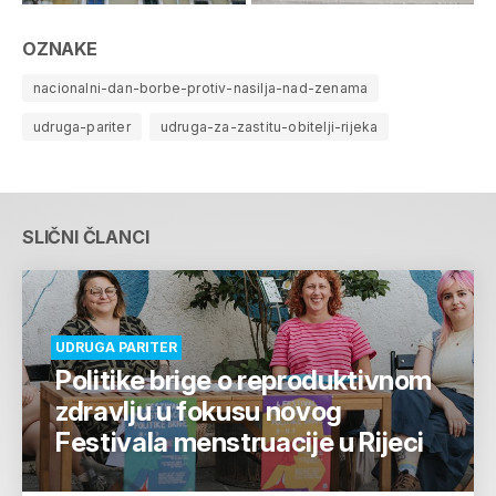
OZNAKE
nacionalni-dan-borbe-protiv-nasilja-nad-zenama
udruga-pariter
udruga-za-zastitu-obitelji-rijeka
SLIČNI ČLANCI
UDRUGA PARITER
Politike brige o reproduktivnom
zdravlju u fokusu novog
Festivala menstruacije u Rijeci