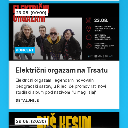
23.08.
(00:00)
KONCERT
Električni orgazam na Trsatu
Električni orgazam, legendarni novovalni
beogradski sastav, u Rijeci će promovirati novi
studijski album pod nazivom "U magli sjaj"...
DETALJNIJE
29.08.
(20:30)