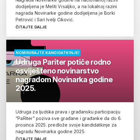
dodijeljena je Meliti Vrsaljko, a na lokalnoj razini
nagrada Novinarke godine dodijeljena je Borki
Petrović i Sari Ivelji Ćiković.
ČITAJTE DALJE
NOMINIRAJTE KANDIDATKINJE!
Udruga Pariter potiče rodno
osviješteno novinarstvo
nagradom Novinarka godine
2025.
Udruga za ljudska prava i građansku participaciju
“PaRiter” poziva sve građane i građanke da do 6.
prosinca 2025. predlože svoje kandidatkinje za
nagradu Novinarka godine 2025.
ČITAJTE DALJE