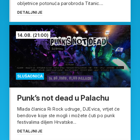
obljetnice potonuća parobroda Titanic....
DETALJNIJE
14.08.
(21:00)
SLUŠAONICA
Punk’s not dead u Palachu
Mlada članica Ri Rock udruge, DJEvica, vrtjet će
bendove koje ste mogli i možete čuti po punk
festivalima diljem Hrvatske...
DETALJNIJE