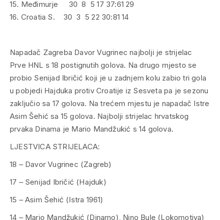
15. Međimurje 30 8 5 17 37:61 29
16. Croatia S. 30 3 5 22 30:81 14
Napadač Zagreba Davor Vugrinec najbolji je strijelac
Prve HNL s 18 postignutih golova. Na drugo mjesto se
probio Senijad Ibričić koji je u zadnjem kolu zabio tri gola
u pobjedi Hajduka protiv Croatije iz Sesveta pa je sezonu
zaključio sa 17 golova. Na trećem mjestu je napadač Istre
Asim Šehić sa 15 golova. Najbolji strijelac hrvatskog
prvaka Dinama je Mario Mandžukić s 14 golova.
LJESTVICA STRIJELACA:
18 – Davor Vugrinec (Zagreb)
17 – Senijad Ibričić (Hajduk)
15 – Asim Šehić (Istra 1961)
14 – Mario Mandžukić (Dinamo), Nino Bule (Lokomotiva)