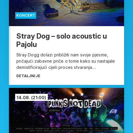
KONCERT
Stray Dog – solo acoustic u
Pajolu
Stray Dogg dolazi približiti nam svoje pjesme,
pričajući zabavne priče o tome kako su nastajale
demistificirajući cijeli proces stvaranja....
DETALJNIJE
14.08.
(21:00)