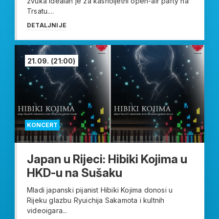
zvuka idealan je za kasnoljetni open-air party na
Trsatu....
DETALJNIJE
21.09.
(21:00)
KONCERT
Japan u Rijeci: Hibiki Kojima u
HKD-u na Sušaku
Mladi japanski pijanist Hibiki Kojima donosi u
Rijeku glazbu Ryuichija Sakamota i kultnih
videoigara...