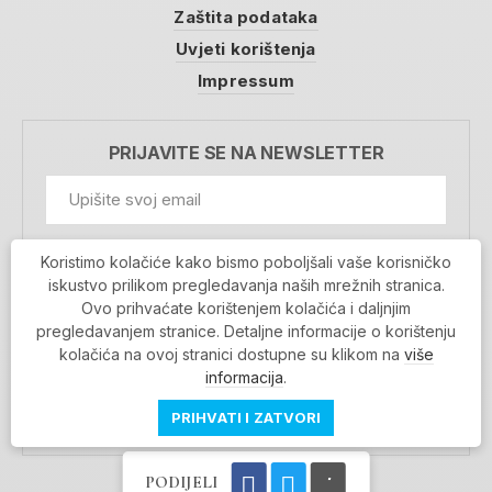
Zaštita podataka
Uvjeti korištenja
Impressum
PRIJAVITE SE NA NEWSLETTER
GDPR Information
Koristimo kolačiće kako bismo poboljšali vaše korisničko
Prihvaćam da se moji podaci spremaju u bazu
iskustvo prilikom pregledavanja naših mrežnih stranica.
podataka i koriste u svrhu slanja MojaRijeka
Ovo prihvaćate korištenjem kolačića i daljnjim
newslettera
pregledavanjem stranice. Detaljne informacije o korištenju
MOJARIJEKA NEWSLETTER
kolačića na ovoj stranici dostupne su klikom na
više
PRIJAVI SE
informacija
.
PRIHVATI I ZATVORI
PODIJELI
Povratak na vrh