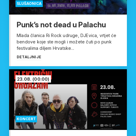
SLUŠAONICA
Punk’s not dead u Palachu
Mlada članica Ri Rock udruge, DJEvica, vrtjet će
bendove koje ste mogli i možete čuti po punk
festivalima diljem Hrvatske...
DETALJNIJE
23.08.
(00:00)
KONCERT