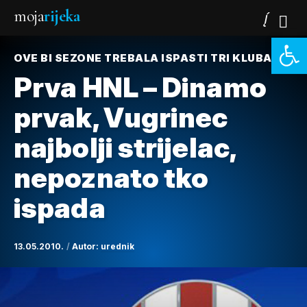
moja
rijeka
Open 
OVE BI SEZONE TREBALA ISPASTI TRI KLUBA
Prva HNL – Dinamo
prvak, Vugrinec
najbolji strijelac,
nepoznato tko
ispada
13.05.2010.
Autor:
urednik