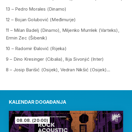
13 – Pedro Morales (Dinamo)
12 – Bojan Golubović (Međimurje)
11 – Milan Badelj (Dinamo), Miljenko Mumlek (Varteks),
Ermin Zec (Šibenik)
10 – Radomir Đalović (Rijeka)
9 – Dino Kresinger (Cibalia), Ilija Sivonjić (Inter)
8 – Josip Barišić (Osijek), Vedran Nikšić (Osijek)…
KALENDAR DOGAĐANJA
08.08.
(20:00)