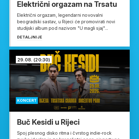
Električni orgazam na Trsatu
Električni orgazam, legendarni novovalni
beogradski sastav, u Rijeci će promovirati novi
studijski album pod nazivom "U magli sjaj"...
DETALJNIJE
29.08.
(20:30)
KONCERT
Buč Kesidi u Rijeci
Spoj plesnog disko ritma i čvrstog indie-rock