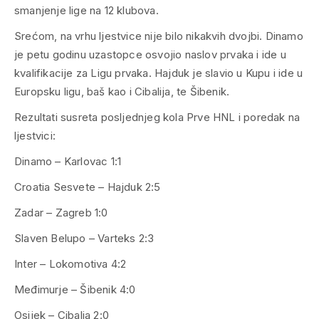
smanjenje lige na 12 klubova.
Srećom, na vrhu ljestvice nije bilo nikakvih dvojbi. Dinamo
je petu godinu uzastopce osvojio naslov prvaka i ide u
kvalifikacije za Ligu prvaka. Hajduk je slavio u Kupu i ide u
Europsku ligu, baš kao i Cibalija, te Šibenik.
Rezultati susreta posljednjeg kola Prve HNL i poredak na
ljestvici:
Dinamo – Karlovac 1:1
Croatia Sesvete – Hajduk 2:5
Zadar – Zagreb 1:0
Slaven Belupo – Varteks 2:3
Inter – Lokomotiva 4:2
Međimurje – Šibenik 4:0
Osijek – Cibalia 2:0