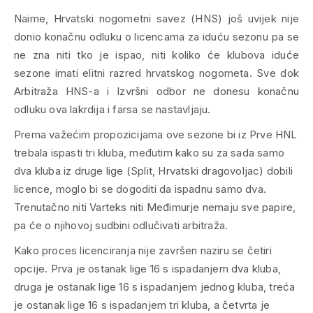
Naime, Hrvatski nogometni savez (HNS) još uvijek nije
donio konačnu odluku o licencama za iduću sezonu pa se
ne zna niti tko je ispao, niti koliko će klubova iduće
sezone imati elitni razred hrvatskog nogometa. Sve dok
Arbitraža HNS-a i Izvršni odbor ne donesu konačnu
odluku ova lakrdija i farsa se nastavljaju.
Prema važećim propozicijama ove sezone bi iz Prve HNL
trebala ispasti tri kluba, međutim kako su za sada samo
dva kluba iz druge lige (Split, Hrvatski dragovoljac) dobili
licence, moglo bi se dogoditi da ispadnu samo dva.
Trenutačno niti Varteks niti Međimurje nemaju sve papire,
pa će o njihovoj sudbini odlučivati arbitraža.
Kako proces licenciranja nije završen naziru se četiri
opcije. Prva je ostanak lige 16 s ispadanjem dva kluba,
druga je ostanak lige 16 s ispadanjem jednog kluba, treća
je ostanak lige 16 s ispadanjem tri kluba, a četvrta je