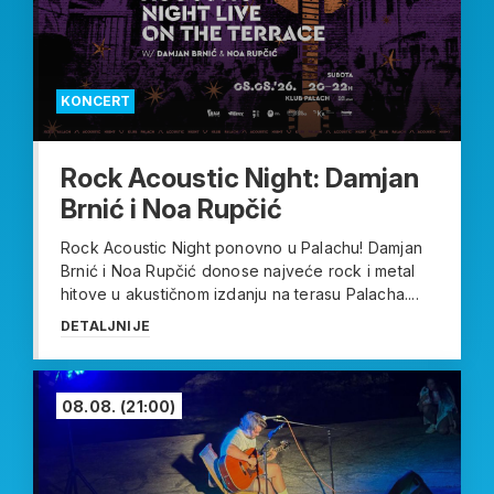
KONCERT
Rock Acoustic Night: Damjan
Brnić i Noa Rupčić
Rock Acoustic Night ponovno u Palachu! Damjan
Brnić i Noa Rupčić donose najveće rock i metal
hitove u akustičnom izdanju na terasu Palacha....
DETALJNIJE
08.08.
(21:00)