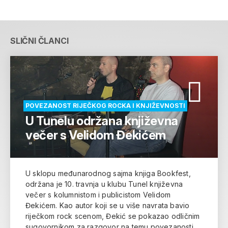
SLIČNI ČLANCI
POVEZANOST RIJEČKOG ROCKA I KNJIŽEVNOSTI
U Tunelu održana književna
večer s Velidom Đekićem
U sklopu međunarodnog sajma knjiga Bookfest,
održana je 10. travnja u klubu Tunel književna
večer s kolumnistom i publicistom Velidom
Đekićem. Kao autor koji se u više navrata bavio
riječkom rock scenom, Đekić se pokazao odličnim
sugovornikom za razgovor na temu povezanosti