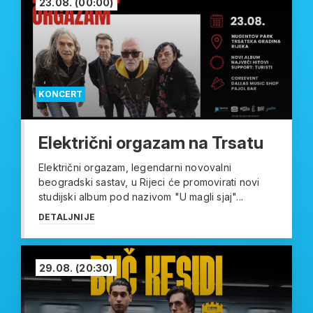
23.08.
(00:00)
KONCERT
Električni orgazam na Trsatu
Električni orgazam, legendarni novovalni
beogradski sastav, u Rijeci će promovirati novi
studijski album pod nazivom "U magli sjaj"...
DETALJNIJE
29.08.
(20:30)