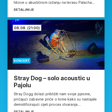
hitove u akustičnom izdanju na terasu Palacha....
DETALJNIJE
08.08.
(21:00)
KONCERT
Stray Dog – solo acoustic u
Pajolu
Stray Dogg dolazi približiti nam svoje pjesme,
pričajući zabavne priče o tome kako su nastajale
demistificirajući cijeli proces stvaranja....
DETALJNIJE