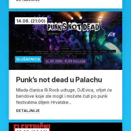
14.08.
(21:00)
SLUŠAONICA
Punk’s not dead u Palachu
Mlada članica Ri Rock udruge, DJEvica, vrtjet će
bendove koje ste mogli i možete čuti po punk
festivalima diljem Hrvatske...
DETALJNIJE