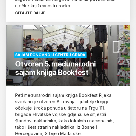
riječke književnosti i rocka.
ČITAJTE DALJE
SAJAM PONOVNO U CENTRU GRADA
Otvoren 5. međunarodni
sajam knjiga Bookfest
Peti međunarodni sajam knjiga Bookfest Rijeka
svečano je otvoren 8. travnja. Ljubitelje knjige
očekuje široka ponuda u šatoru na Trgu 111.
brigade Hrvatske vojske gdje su se smjestili
štandovi nakladnika, kako lokalnih i nacionalnih,
tako i šest stranih nakladnika, iz Bosne i
Hercegovine, Srbije i Mađarske.