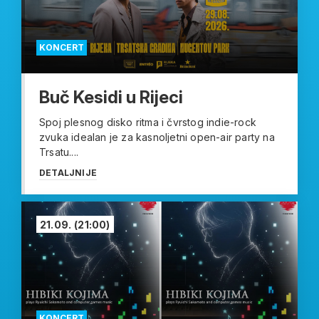
KONCERT
Buč Kesidi u Rijeci
Spoj plesnog disko ritma i čvrstog indie-rock
zvuka idealan je za kasnoljetni open-air party na
Trsatu....
DETALJNIJE
21.09.
(21:00)
KONCERT